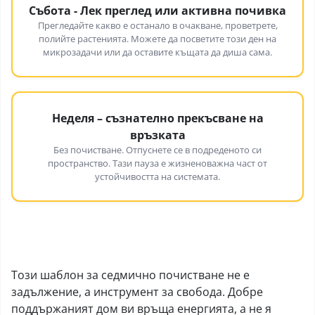
Събота - Лек преглед или активна почивка
Прегледайте какво е останало в очакване, проветрете,
полийте растенията. Можете да посветите този ден на
микрозадачи или да оставите къщата да диша сама.
Неделя – съзнателно прекъсване на
връзката
Без почистване. Отпуснете се в подреденото си
пространство. Тази пауза е жизненоважна част от
устойчивостта на системата.
Този шаблон за седмично почистване не е
задължение, а инструмент за свобода. Добре
поддържаният дом ви връща енергията, а не я