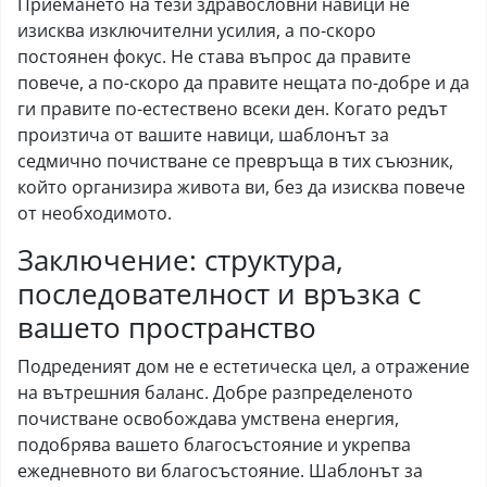
Приемането на тези здравословни навици не
изисква изключителни усилия, а по-скоро
постоянен фокус. Не става въпрос да правите
повече, а по-скоро да правите нещата по-добре и да
ги правите по-естествено всеки ден. Когато редът
произтича от вашите навици, шаблонът за
седмично почистване се превръща в тих съюзник,
който организира живота ви, без да изисква повече
от необходимото.
Заключение: структура,
последователност и връзка с
вашето пространство
Подреденият дом не е естетическа цел, а отражение
на вътрешния баланс. Добре разпределеното
почистване освобождава умствена енергия,
подобрява вашето благосъстояние и укрепва
ежедневното ви благосъстояние. Шаблонът за