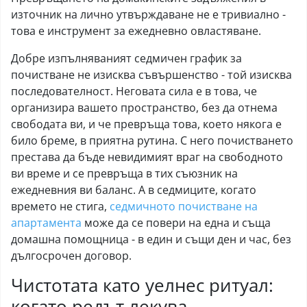
източник на лично утвърждаване не е тривиално -
това е инструмент за ежедневно овластяване.
Добре изпълняваният седмичен график за
почистване не изисква съвършенство - той изисква
последователност. Неговата сила е в това, че
организира вашето пространство, без да отнема
свободата ви, и че превръща това, което някога е
било бреме, в приятна рутина. С него почистването
престава да бъде невидимият враг на свободното
ви време и се превръща в тих съюзник на
ежедневния ви баланс. А в седмиците, когато
времето не стига,
седмичното почистване на
апартамента
може да се повери на една и съща
домашна помощница - в един и същи ден и час, без
дългосрочен договор.
Чистотата като уелнес ритуал:
когато редът лекува