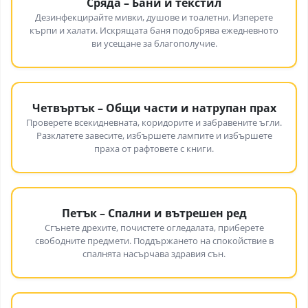
Сряда – Бани и текстил
Дезинфекцирайте мивки, душове и тоалетни. Изперете
кърпи и халати. Искрящата баня подобрява ежедневното
ви усещане за благополучие.
Четвъртък – Общи части и натрупан прах
Проверете всекидневната, коридорите и забравените ъгли.
Разклатете завесите, избършете лампите и избършете
праха от рафтовете с книги.
Петък – Спални и вътрешен ред
Сгънете дрехите, почистете огледалата, приберете
свободните предмети. Поддържането на спокойствие в
спалнята насърчава здравия сън.