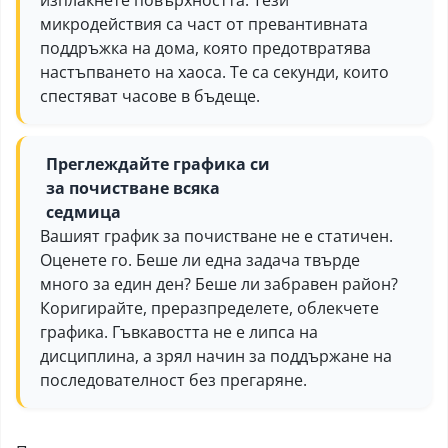
микродействия са част от превантивната
поддръжка на дома, която предотвратява
настъпването на хаоса. Те са секунди, които
спестяват часове в бъдеще.
Преглеждайте графика си
за почистване всяка
седмица
Вашият график за почистване не е статичен.
Оценете го. Беше ли една задача твърде
много за един ден? Беше ли забравен район?
Коригирайте, преразпределете, облекчете
графика. Гъвкавостта не е липса на
дисциплина, а зрял начин за поддържане на
последователност без прегаряне.