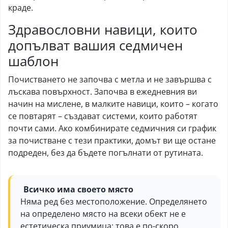
краде.
Здравословни навици, които
допълват вашия седмичен
шаблон
Почистването не започва с метла и не завършва с
лъскава повърхност. Започва в ежедневния ви
начин на мислене, в малките навици, които – когато
се повтарят – създават системи, които работят
почти сами. Ако комбинирате седмичния си график
за почистване с тези практики, домът ви ще остане
подреден, без да бъдете погълнати от рутината.
Всичко има своето място
Няма ред без местоположение. Определянето
на определено място на всеки обект не е
естетическа приумица; това е по-скоро