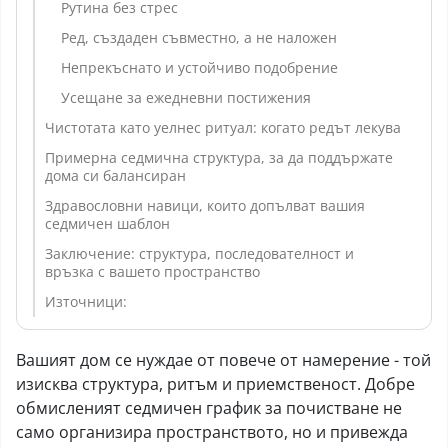
Рутина без стрес
Ред, създаден съвместно, а не наложен
Непрекъснато и устойчиво подобрение
Усещане за ежедневни постижения
Чистотата като уелнес ритуал: когато редът лекува
Примерна седмична структура, за да поддържате
дома си балансиран
Здравословни навици, които допълват вашия
седмичен шаблон
Заключение: структура, последователност и
връзка с вашето пространство
Източници:
Вашият дом се нуждае от повече от намерение - той
изисква структура, ритъм и приемственост. Добре
обмисленият седмичен график за почистване не
само организира пространството, но и привежда