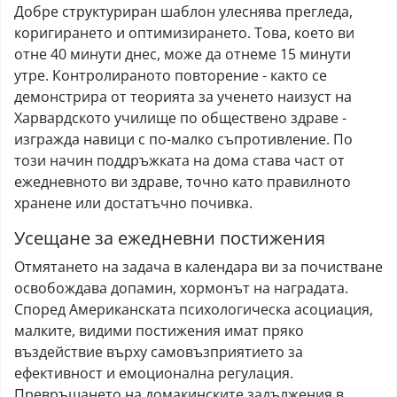
Добре структуриран шаблон улеснява прегледа,
коригирането и оптимизирането. Това, което ви
отне 40 минути днес, може да отнеме 15 минути
утре. Контролираното повторение - както се
демонстрира от теорията за ученето наизуст на
Харвардското училище по обществено здраве -
изгражда навици с по-малко съпротивление. По
този начин поддръжката на дома става част от
ежедневното ви здраве, точно като правилното
хранене или достатъчно почивка.
Усещане за ежедневни постижения
Отмятането на задача в календара ви за почистване
освобождава допамин, хормонът на наградата.
Според Американската психологическа асоциация,
малките, видими постижения имат пряко
въздействие върху самовъзприятието за
ефективност и емоционална регулация.
Превръщането на домакинските задължения в