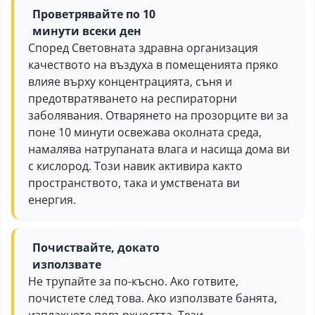
Проветрявайте по 10
минути всеки ден
Според Световната здравна организация
качеството на въздуха в помещенията пряко
влияе върху концентрацията, съня и
предотвратяването на респираторни
заболявания. Отварянето на прозорците ви за
поне 10 минути освежава околната среда,
намалява натрупаната влага и насища дома ви
с кислород. Този навик активира както
пространството, така и умствената ви
енергия.
Почиствайте, докато
използвате
Не трупайте за по-късно. Ако готвите,
почистете след това. Ако използвате банята,
изплакнете повърхността. Тези