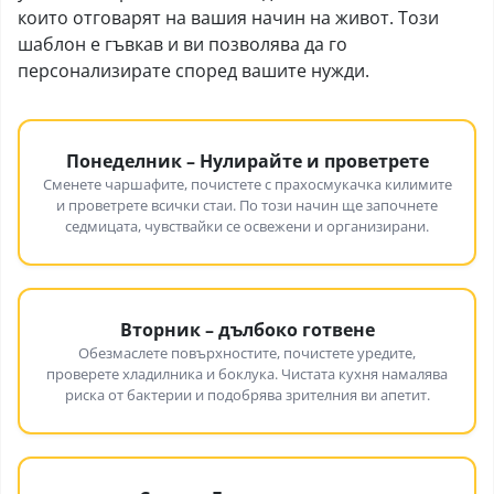
които отговарят на вашия начин на живот. Този
шаблон е гъвкав и ви позволява да го
персонализирате според вашите нужди.
Понеделник – Нулирайте и проветрете
Сменете чаршафите, почистете с прахосмукачка килимите
и проветрете всички стаи. По този начин ще започнете
седмицата, чувствайки се освежени и организирани.
Вторник – дълбоко готвене
Обезмаслете повърхностите, почистете уредите,
проверете хладилника и боклука. Чистата кухня намалява
риска от бактерии и подобрява зрителния ви апетит.