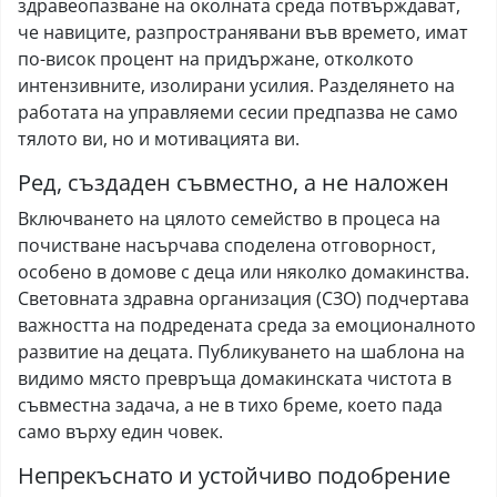
здравеопазване на околната среда потвърждават,
че навиците, разпространявани във времето, имат
по-висок процент на придържане, отколкото
интензивните, изолирани усилия. Разделянето на
работата на управляеми сесии предпазва не само
тялото ви, но и мотивацията ви.
Ред, създаден съвместно, а не наложен
Включването на цялото семейство в процеса на
почистване насърчава споделена отговорност,
особено в домове с деца или няколко домакинства.
Световната здравна организация (СЗО) подчертава
важността на подредената среда за емоционалното
развитие на децата. Публикуването на шаблона на
видимо място превръща домакинската чистота в
съвместна задача, а не в тихо бреме, което пада
само върху един човек.
Непрекъснато и устойчиво подобрение