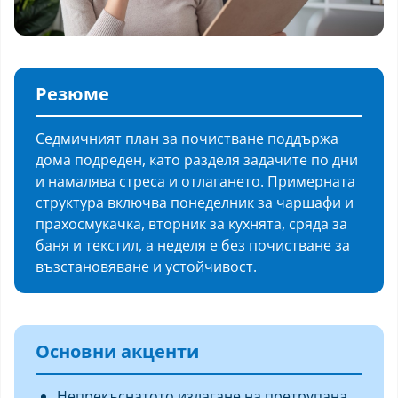
Резюме
Седмичният план за почистване поддържа
дома подреден, като разделя задачите по дни
и намалява стреса и отлагането. Примерната
структура включва понеделник за чаршафи и
прахосмукачка, вторник за кухнята, сряда за
баня и текстил, а неделя е без почистване за
възстановяване и устойчивост.
Основни акценти
Непрекъснатото излагане на претрупана