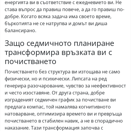
енергията ви в съответствие с ежедневието ви. Не
става въпрос да правиш повече, а да го правиш по-
добре. Когато всяка задача има своето време,
бъркотията не се натрупва и домът ви диша
балансирано.
Защо седмичното планиране
трансформира връзката ви с
почистването
Почистването без структура ви изтощава не само
физически, но и психически. Липсата на ред
генерира разочарование, чувство за неефективност
и често изоставяне. От друга страна, добре
изграденият седмичен график за почистване ви
предлага компас, той намалява когнитивното
натоварване, оптимизира времето ви и превръща
почистването в стабилен навик, а не в спорадично
наказание. Тази трансформация започва с