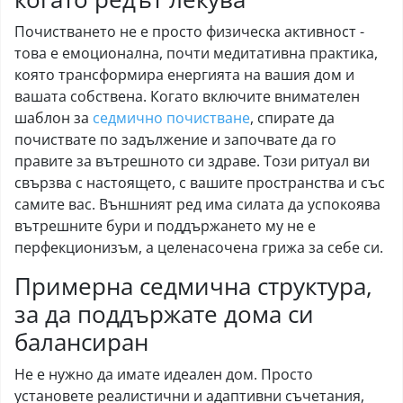
Почистването не е просто физическа активност -
това е емоционална, почти медитативна практика,
която трансформира енергията на вашия дом и
вашата собствена. Когато включите внимателен
шаблон за
седмично почистване
, спирате да
почиствате по задължение и започвате да го
правите за вътрешното си здраве. Този ритуал ви
свързва с настоящето, с вашите пространства и със
самите вас. Външният ред има силата да успокоява
вътрешните бури и поддържането му не е
перфекционизъм, а целенасочена грижа за себе си.
Примерна седмична структура,
за да поддържате дома си
балансиран
Не е нужно да имате идеален дом. Просто
установете реалистични и адаптивни съчетания,