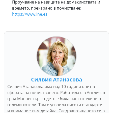
Проучване на навиците на домакинствата и
времето, прекарано в почистване:
https://www.ine.es
Силвия Атанасова
Силвия Атанасова има над 10 години опит в
сферата на почистването. Работила е в Англия, в
град Манчестър, където е била част от екипи в
големи хотели. Там е усвоила високи стандарти
и внимание към детайла. След завръщането си в