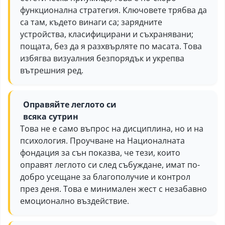
функционална стратегия. Ключовете трябва да
са там, където винаги са; зарядните
устройства, класифицирани и съхранявани;
пощата, без да я разхвърляте по масата. Това
избягва визуалния безпорядък и укрепва
вътрешния ред.
Оправяйте леглото си
всяка сутрин
Това не е само въпрос на дисциплина, но и на
психология. Проучване на Националната
фондация за сън показва, че тези, които
оправят леглото си след събуждане, имат по-
добро усещане за благополучие и контрол
през деня. Това е минимален жест с незабавно
емоционално въздействие.