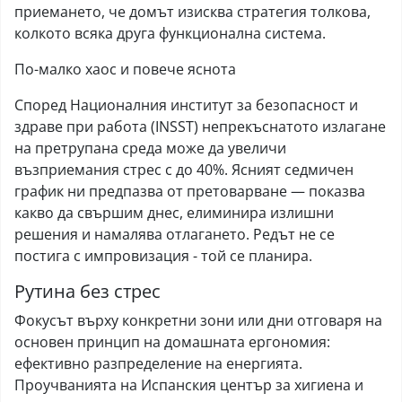
приемането, че домът изисква стратегия толкова,
колкото всяка друга функционална система.
По-малко хаос и повече яснота
Според Националния институт за безопасност и
здраве при работа (INSST) непрекъснатото излагане
на претрупана среда може да увеличи
възприемания стрес с до 40%. Ясният седмичен
график ни предпазва от претоварване — показва
какво да свършим днес, елиминира излишни
решения и намалява отлагането. Редът не се
постига с импровизация - той се планира.
Рутина без стрес
Фокусът върху конкретни зони или дни отговаря на
основен принцип на домашната ергономия:
ефективно разпределение на енергията.
Проучванията на Испанския център за хигиена и