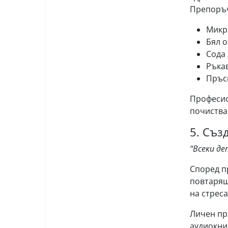
Препоръч
Микр
Бял о
Сода 
Ръка
Пръс
Професио
почиства
5. Съз
“Всеки д
Според п
повтарящ
на стреса
Личен пр
аудиокни