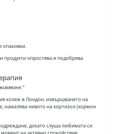
е опаковки.
и продукти опростява и подобрява
терапия
живяване.”
ия колеж в Лондон, извършването на
е, намалява нивото на кортизол (хормон
 подреждане, докато слуша любимата си
н момент на активно спокойствие.