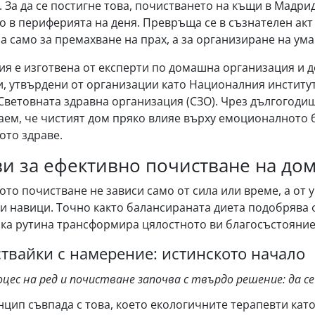
. За да се постигне това, почистването на къщи в Мадр
о в периферията на деня. Превръща се в съзнателен акт 
а само за премахване на прах, а за организиране на ума
тия е изготвена от експерти по домашна организация и
, утвърдени от организации като Националния институт
и Световната здравна организация (СЗО). Чрез дългогод
наем, че чистият дом пряко влияе върху емоционалното 
ото здраве.
и за ефективно почистване на до
то почистване не зависи само от сила или време, а от 
и навици. Точно както балансираната диета подобрява 
ка рутина трансформира цялостното ви благосъстояние
ствайки с намерение: истинското начало
оцес на ред и почистване започва с твърдо решение: да с
нцип съвпада с това, което екологичните терапевти кат