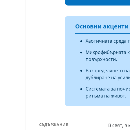
Основни акценти
Хаотичната среда 
Микрофибърната къ
повърхности.
Разпределянето на
дублиране на усили
Системата за почис
ритъма на живот.
СЪДЪРЖАНИЕ
В свят, 