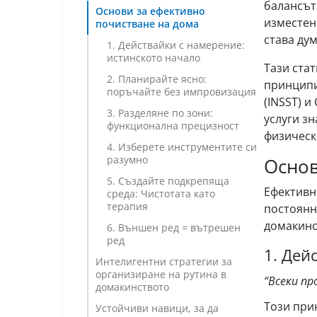
балансът
Основи за ефективно
изместен
почистване на дома
става дум
1. Действайки с намерение:
истинското начало
Тази ста
2. Планирайте ясно:
принципи
поръчайте без импровизация
(INSST) 
3. Разделяне по зони:
услуги з
функционална прецизност
физическ
4. Изберете инструментите си
разумно
Основ
5. Създайте подкрепяща
Ефективно
среда: Чистотата като
терапия
постоянн
домакинс
6. Външен ред = вътрешен
ред
1. Дей
Интелигентни стратегии за
организиране на рутина в
“Всеки пр
домакинството
Този при
Устойчиви навици, за да