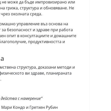
ид не може да бъде импровизирано или
на грижа, структура и обновяване. Не
 чрез околната среда.
 домашно управление въз основа на
 за безопасност и здраве при работа
ишен опит в консултациите и домашните
благополучие, продуктивността и
ма
умствена структура, доказани методи и
физическото ви здраве, планираната
.
е действа с намерение”
о Мари Кондо и Гретхен Рубин