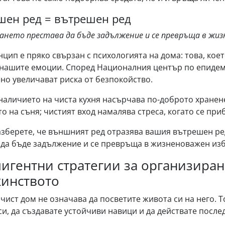
шен ред = вътрешен ред
ането престава да бъде задължение и се превръща в жиз
нцип е пряко свързан с психологията на дома: това, кое
 нашите емоции. Според Националния център по епиде
но увеличават риска от безпокойство.
наличието на чиста кухня насърчава по-доброто хранен
о на съня; чистият вход намалява стреса, когато се при
азберете, че външният ред отразява вашия вътрешен р
 да бъде задължение и се превръща в жизненоважен изб
игентни стратегии за организиран
инството
 чист дом не означава да посветите живота си на него. 
си, да създавате устойчиви навици и да действате после