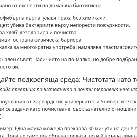
ано от експерти по домашна биохигиена:
офибърна кърпа: улавя праха без химикали.
цет: убива бактериите върху непорести повърхности.
за хляб: дезодорира и почиства.
вици: основна физическа бариера.
калка за многократна употреба: намалява пластмасовит
нален съвет: Наличието на по-малко, но добре подбран
нето ви.
дайте подкрепяща среда: Чистотата като 
етайл превръща почистването в почти терапевтично из
роучвания от Харвардския университет и Университетск
и се задачи като почистване, със съзнателно отношени
).
имер: Една майка може да прекарва 30 минути на ден в
га. Това не само подобрява средата, но и й връща личе