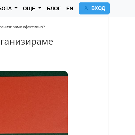
БОТА
ОЩЕ
БЛОГ
EN
ВХОД
организираме ефективно?
организираме