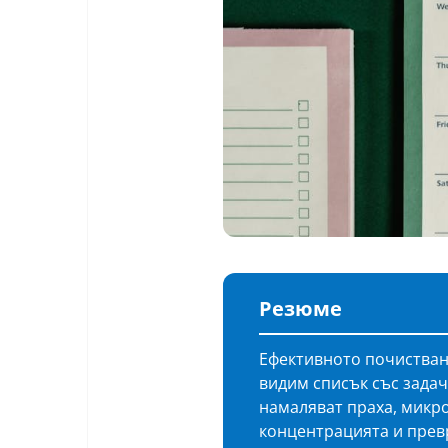
Резюме
Ефективното почистване
видим списък със задач
намаляват праха, микр
концентрацията и прев