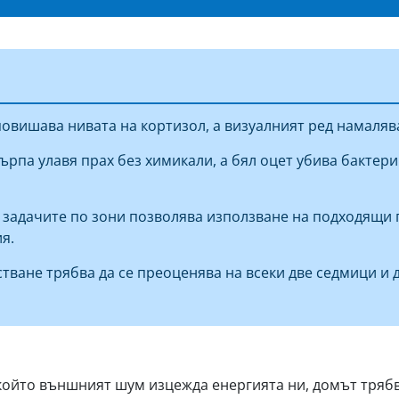
повишава нивата на кортизол, а визуалният ред намаляв
рпа улавя прах без химикали, а бял оцет убива бактер
 задачите по зони позволява използване на подходящи 
я.
тване трябва да се преоценява на всеки две седмици и 
в който външният шум изцежда енергията ни, домът тряб