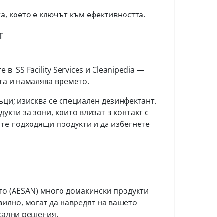
, което е ключът към ефективността.
т
ISS Facility Services и Cleanipedia —
та и намалява времето.
ъци; изисква се специален дезинфектант.
укти за зони, които влизат в контакт с
ате подходящи продукти и да избегнете
то (AESAN) много домакински продукти
вилно, могат да навредят на вашето
сални решения.