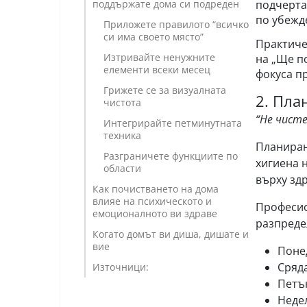
подчерта
поддържате дома си подреден
по убежд
Приложете правилото “всичко
си има своето място”
Практиче
Изтривайте ненужните
на „Ще по
елементи всеки месец
фокуса п
Грижете се за визуалната
2. Пла
чистота
“Не чист
Интегрирайте петминутната
техника
Планиран
Разграничете функциите по
хигиена 
области
върху зд
Как почистването на дома
влияе на психическото и
Професио
емоционалното ви здраве
разпреде
Когато домът ви диша, дишате и
вие
Поне
Сряда
Източници:
Петък
Недел