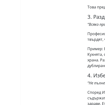
Това пре
3. Раз
“Всяко п
Професион
твърдят,
Пример: 
Кухнята, 
храна. Р
дублиран
4. Изб
“Не пълн
Според И
съдържат
здраве. 