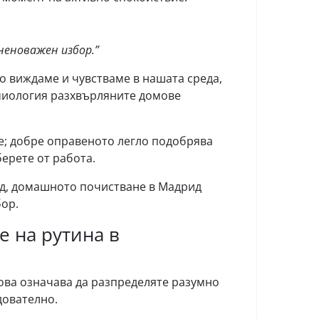
неноважен избор.”
то виждаме и чувстваме в нашата среда,
миология разхвърляните домове
е; добре оправеното легло подобрява
берете от работа.
ед, домашното почистване в Мадрид
ор.
е на рутина в
Това означава да разпределяте разумно
дователно.