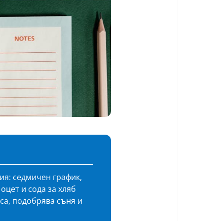
ия: седмичен график,
оцет и сода за хляб
са, подобрява съня и