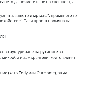
ването да почистите не по спешност, а
ухнята, защото е мръсна“, променете го
спокойствие“. Тази проста промяна на
ция
ат структуриране на рутините за
х, микроби и замърсители, които влияят
ие (като Tody или OurHome), за да