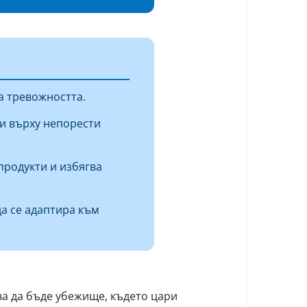
а тревожността.
ии върху непорести
продукти и избягва
да се адаптира към
ва да бъде убежище, където цари