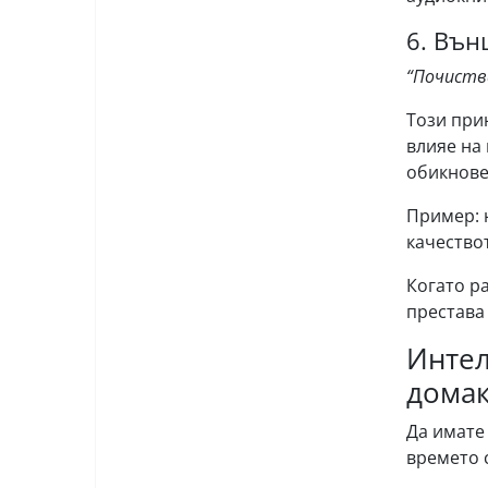
6. Вън
“Почиств
Този при
влияе на
обикнове
Пример: 
качествот
Когато р
престава
Интел
домак
Да имате
времето 