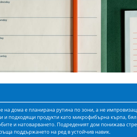
 на дома е планирана рутина по зони, а не импровизац
и и подходящи продукти като микрофибърна кърпа, бял 
обите и натоварването. Подреденият дом понижава стре
ръща поддържането на ред в устойчив навик.