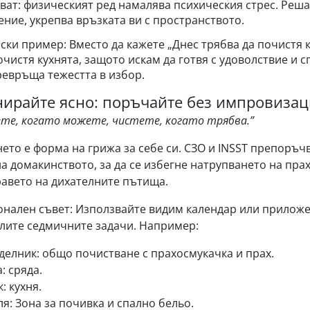
ват: физическият ред намалява психическия стрес. Реша
ение, укрепва връзката ви с пространството.
ски пример: Вместо да кажете „Днес трябва да почистя к
чистя кухнята, защото искам да готвя с удоволствие и 
ревръща тежестта в избор.
нирайте ясно: поръчайте без импровиза
ете, когато можете, чистете, когато трябва.”
ето е форма на грижа за себе си. СЗО и INSST препоръчв
на домакинството, за да се избегне натрупването на пра
равето на дихателните пътища.
нален съвет: Използвайте видим календар или приложен
лите седмичните задачи. Например:
делник: общо почистване с прахосмукачка и прах.
: сряда.
: кухня.
я: Зона за почивка и спално бельо.