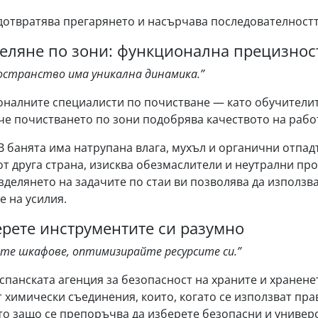
дотвратява прегарянето и насърчава последователността
деляне по зони: функционална прецизнос
ространство има уникална динамика.”
алните специалисти по почистване — като обучителите в 
 че почистването по зони подобрява качеството на рабо
В банята има натрупана влага, мухъл и органични отпад
от друга страна, изисква обезмаслители и неутрални прод
азделянето на задачите по стаи ви позволява да използв
е на усилия.
ерете инструментите си разумно
ете шкафове, оптимизирайте ресурсите си.”
спанската агенция за безопасност на храните и хранене
 химически съединения, които, когато се използват пра
Ето защо се препоръчва да изберете безопасни и универ