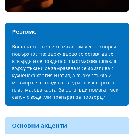
Резюме
Восъкът от свещи се маха най-лесно според
повърхността: върху дърво се оставя да се
втвърди и се повдига с пластмасова шпакла,
върху тъкани се замразява и се доизпива с
кухненска хартия и ютия, а върху стъкло и
мрамор се втвърдява с лед и се изстъргва с
пластмасова карта. За остатъци помагат мек
сапун с вода или препарат за прозорци.
Основни акценти