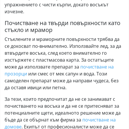
упражнението с чисти кърпи, докато восъкът
изчезне.
Почистване на твърди повърхности като
стъкло и мрамор
Стъклените и мраморните повърхности трябва да
се докосват по-внимателно. Използвайте лед, за да
втвърдите восъка, след което внимателно го
изстържете с пластмасова карта. За остатъците
може да използвате препарат за
почистване на
прозорци
или смес от мек сапун и вода. Този
самоделен препарат може да направи чудеса, без
да оставя ивици или петна.
За тези, които предпочитат да не се занимават с
почистването на восъка и да не се притесняват за
потенциалните щети, идеалното решение може да
бъде да се обърнат към фирма за
почистване на
домове
. Екипът от професионалисти може да се