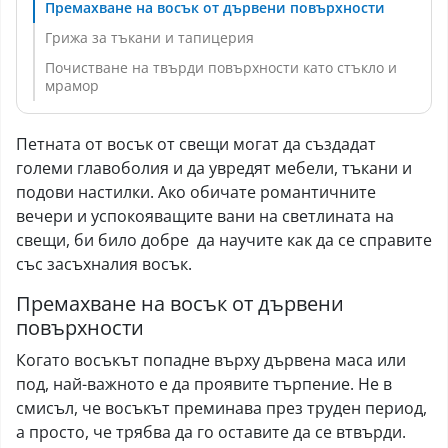
Премахване на восък от дървени повърхности
Грижа за тъкани и тапицерия
Почистване на твърди повърхности като стъкло и
мрамор
Петната от восък от свещи могат да създадат
големи главоболия и да увредят мебели, тъкани и
подови настилки. Ако обичате романтичните
вечери и успокояващите вани на светлината на
свещи, би било добре да научите как да се справите
със засъхналия восък.
Премахване на восък от дървени
повърхности
Когато восъкът попадне върху дървена маса или
под, най-важното е да проявите търпение. Не в
смисъл, че восъкът преминава през труден период,
а просто, че трябва да го оставите да се втвърди.