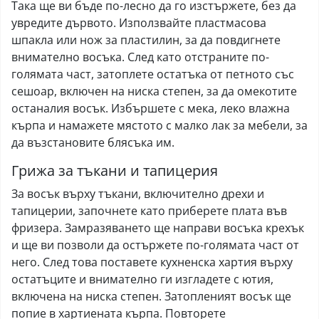
Така ще ви бъде по-лесно да го изстържете, без да
увредите дървото. Използвайте пластмасова
шпакла или нож за пластилин, за да повдигнете
внимателно восъка. След като отстраните по-
голямата част, затоплете остатъка от петното със
сешоар, включен на ниска степен, за да омекотите
останалия восък. Избършете с мека, леко влажна
кърпа и намажете мястото с малко лак за мебели, за
да възстановите блясъка им.
Грижа за тъкани и тапицерия
За восък върху тъкани, включително дрехи и
тапицерии, започнете като приберете плата във
фризера. Замразяването ще направи восъка крехък
и ще ви позволи да остържете по-голямата част от
него. След това поставете кухненска хартия върху
остатъците и внимателно ги изгладете с ютия,
включена на ниска степен. Затопленият восък ще
попие в хартиената кърпа. Повторете