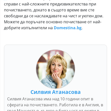
справи с най-сложните предизвикателства при
почистването, докато в същото време вие сте
свободни да се наслаждавате на чист и уютен дом.
Можете да поръчате основно почистване от най-
добрите изпълнители на
Domestina.bg
.
Силвия Атанасова
Силвия Атанасова има над 10 години опит в
сферата на почистването. Работила е в Англия, в
град Манчестър, където е била част от екипи в