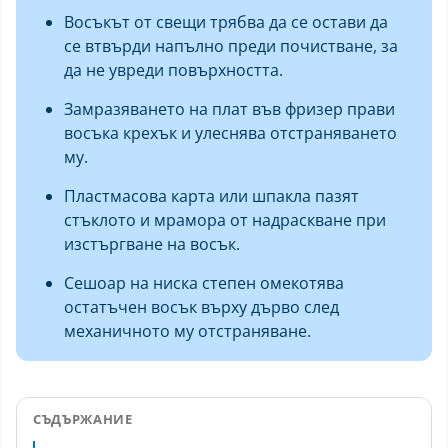
Восъкът от свещи трябва да се остави да
се втвърди напълно преди почистване, за
да не увреди повърхността.
Замразяването на плат във фризер прави
восъка крехък и улеснява отстраняването
му.
Пластмасова карта или шпакла пазят
стъклото и мрамора от надраскване при
изстъргване на восък.
Сешоар на ниска степен омекотява
остатъчен восък върху дърво след
механичното му отстраняване.
СЪДЪРЖАНИЕ