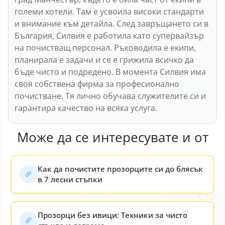
големи хотели. Там е усвоила високи стандарти
и внимание към детайла. След завръщането си в
България, Силвия е работила като супервайзър
на почистващ персонал. Ръководила е екипи,
планирала е задачи и се е грижила всичко да
бъде чисто и подредено. В момента Силвия има
своя собствена фирма за професионално
почистване. Тя лично обучава служителите си и
гарантира качество на всяка услуга.
Може да се интересувате и от
Как да почистите прозорците си до блясък
в 7 лесни стъпки
Прозорци без ивици: Техники за чисто