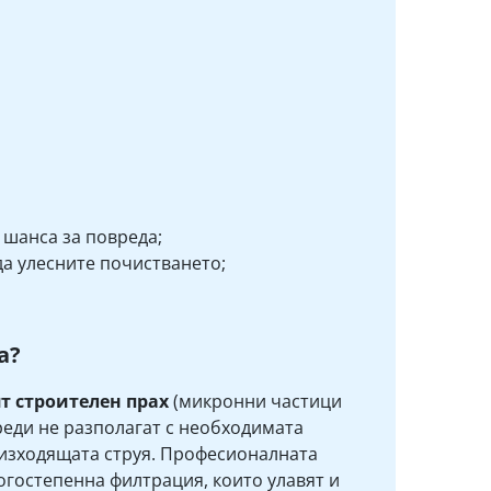
 шанса за повреда;
да улесните почистването;
а?
т строителен прах
(микронни частици
реди не разполагат с необходимата
 изходящата струя. Професионалната
гостепенна филтрация, които улавят и