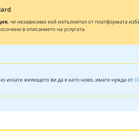
dard
ция
, че независимо кой изпълнител от платформата из
посочени в описанието на услугата.
но искате жилището ви да е като ново, имате нужда от
О