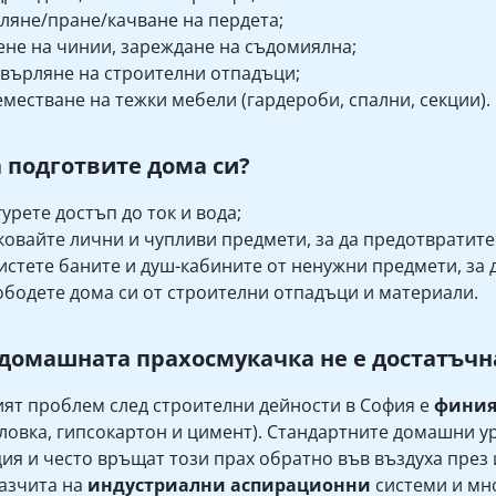
ляне/пране/качване на пердета;
не на чинии, зареждане на съдомиялна;
върляне на строителни отпадъци;
местване на тежки мебели (гардероби, спални, секции).
а подготвите дома си?
урете достъп до ток и вода;
овайте лични и чупливи предмети, за да предотвратите
стете баните и душ-кабините от ненужни предмети, за 
бодете дома си от строителни отпадъци и материали.
домашната прахосмукачка не е достатъчн
ят проблем след строителни дейности в София е
финия
ловка, гипсокартон и цимент). Стандартните домашни у
ия и често връщат този прах обратно във въздуха през
разчита на
индустриални аспирационни
системи и мно