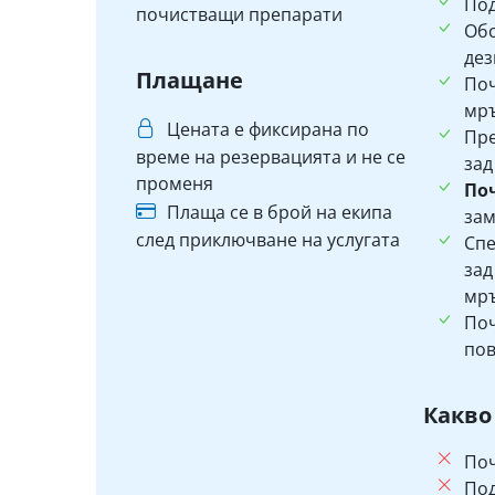
Под
почистващи препарати
Об
дез
Плащане
По
мръ
Цената е фиксирана по
Пр
време на резервацията и не се
зад
променя
По
Плаща се в брой на екипа
зам
след приключване на услугата
Спе
зад
мръ
Поч
пов
Какво
Поч
Под