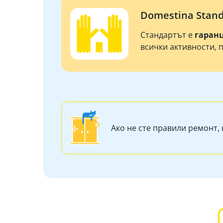
Domestina Stan
Стандартът е
гаран
всички активности, 
Ако не сте правили ремонт, 