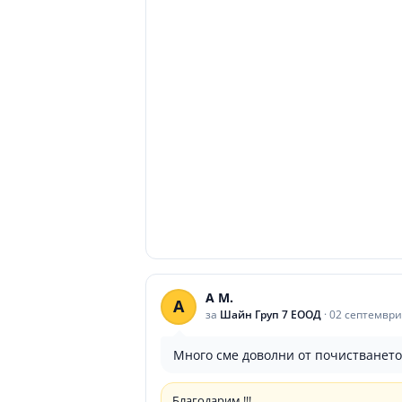
A M.
A
за
Шайн Груп 7 ЕООД
·
02 септември
Много сме доволни от почистванет
Благодарим !!!