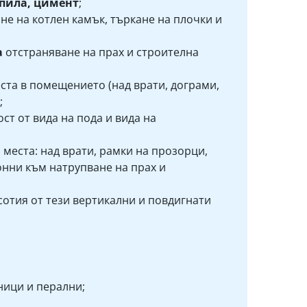
епила, цимент
;
не на котлен камък, търкане на плочки и
а
отстраняване на прах и строителна
ста в помещението (над врати, дограми,
;
ст от вида на пода и вида на
и
места: над врати, рамки на прозорци,
онни към натрупване на прах и
сотия от тези вертикални и повдигнати
ници и перални;