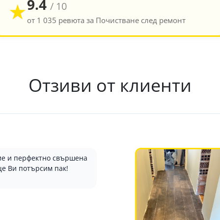
9.4
★
/ 10
от 1 035 ревюта за Почистване след ремонт
Отзиви от клиенти
ние и перфектно свършена
ще Ви потърсим пак!