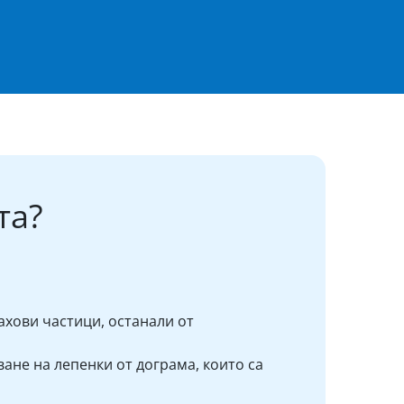
та?
ахови частици, останали от
ане на лепенки от дограма, които са