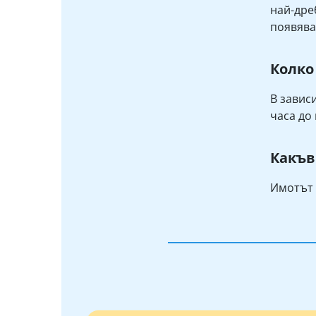
най-дре
появява
Колко
В завис
часа до 
Какъв
Имотът 