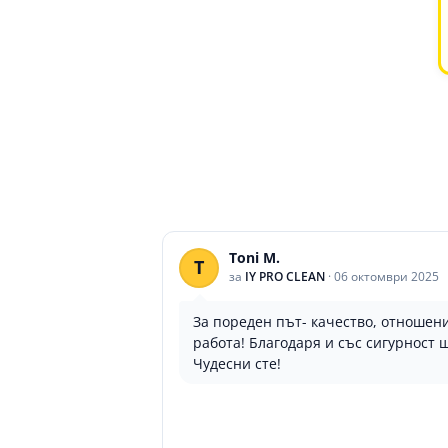
Toni M.
T
за
IY PRO CLEAN
·
06 октомври 2025
За пореден път- качество, отноше
работа! Благодаря и със сигурност 
Чудесни сте!