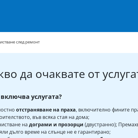
истване след ремонт
кво да очаквате от услуга
 включва услугата?
лостно
отстраняване на праха
, включително фините пр
оителството, във всяка стая на дома;
чистване на
дограми и прозорци
(двустранно); Премахв
яли дълго време на слънце не е гарантирано;