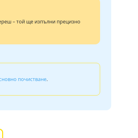
береш – той ще изпълни прецизно
сновно почистване
.