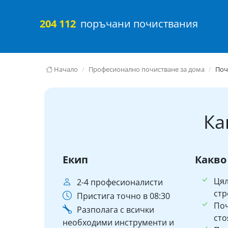
204 112
поръчани почиствания
Начало
Професионално почистване за дома
Поч
Ка
Екип
Какво
Ця
2-4 професионалисти
стр
Пристига точно в 08:30
По
Разполага с всички
сто
необходими инструменти и