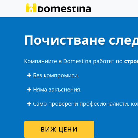
Почистване сле
Компаниите в Domestina работят по
стро
✚ Без компромиси.
✚ Няма закъснения.
✚ Само проверени професионалисти, кои
ВИЖ ЦЕНИ