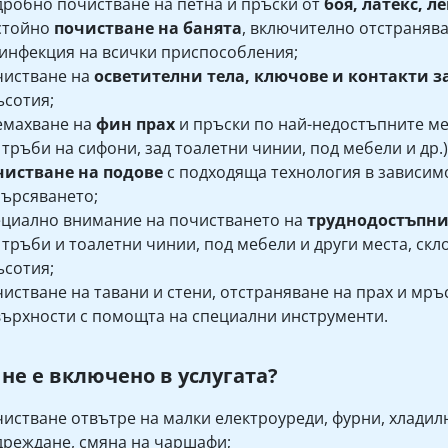
робно почистване на петна и пръски от
боя, латекс, л
стойно
почистване на банята
, включително отстранява
инфекция на всички приспособления;
чистване на
осветителни тела, ключове и контакти з
сотия;
емахване на
фин прах
и пръски по най-недостъпните ме
 тръби на сифони, зад тоалетни чинии, под мебели и др.)
чистване на подове
с подходяща технология в зависимо
ърсяването;
циално внимание на почистването на
труднодостъпн
 тръби и тоалетни чинии, под мебели и други места, скл
сотия;
истване на тавани и стени, отстраняване на прах и мръ
ърхности с помощта на специални инструменти.
 не е включено в услугата?
истване отвътре на малки електроуреди, фурни, хладил
реждане, смяна на чаршафи;