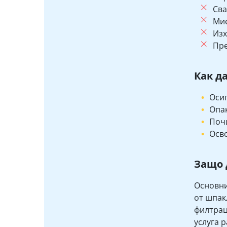
Сва
Мие
Изх
Пре
Как д
Осиг
Опак
Почи
Осво
Защо 
Основни
от шпак
филтрац
услуга 