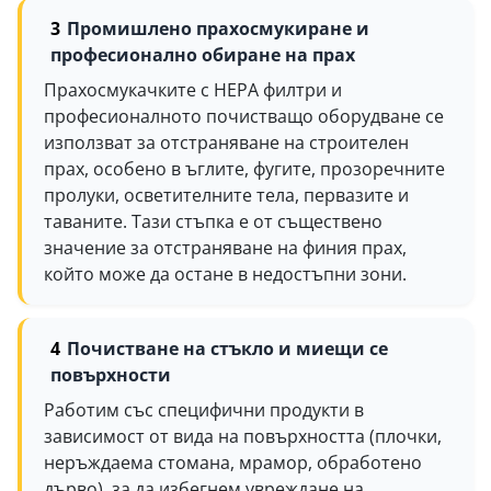
Промишлено прахосмукиране и
професионално обиране на прах
Прахосмукачките с HEPA филтри и
професионалното почистващо оборудване се
използват за отстраняване на строителен
прах, особено в ъглите, фугите, прозоречните
пролуки, осветителните тела, первазите и
таваните. Тази стъпка е от съществено
значение за отстраняване на финия прах,
който може да остане в недостъпни зони.
Почистване на стъкло и миещи се
повърхности
Работим със специфични продукти в
зависимост от вида на повърхността (плочки,
неръждаема стомана, мрамор, обработено
дърво), за да избегнем увреждане на