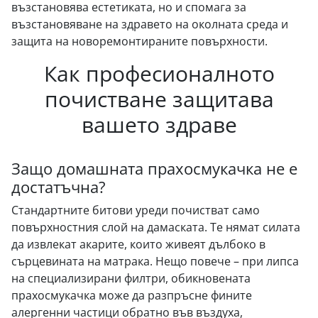
възстановява естетиката, но и спомага за
възстановяване на здравето на околната среда и
защита на новоремонтираните повърхности.
Как професионалното
почистване защитава
вашето здраве
Защо домашната прахосмукачка не е
достатъчна?
Стандартните битови уреди почистват само
повърхностния слой на дамаската. Те нямат силата
да извлекат акарите, които живеят дълбоко в
сърцевината на матрака. Нещо повече – при липса
на специализирани филтри, обикновената
прахосмукачка може да разпръсне фините
алергенни частици обратно във въздуха,