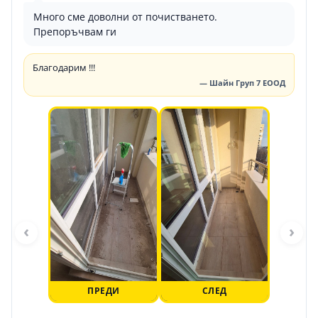
Много сме доволни от почистването.
Препоръчвам ги
Благодарим !!!
— Шайн Груп 7 ЕООД
‹
›
ПРЕДИ
СЛЕД