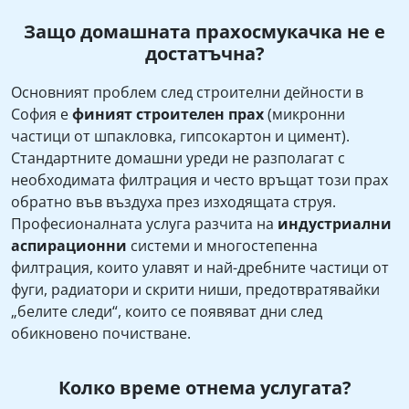
Защо домашната прахосмукачка не е
достатъчна?
Основният проблем след строителни дейности в
София е
финият строителен прах
(микронни
частици от шпакловка, гипсокартон и цимент).
Стандартните домашни уреди не разполагат с
необходимата филтрация и често връщат този прах
обратно във въздуха през изходящата струя.
Професионалната услуга разчита на
индустриални
аспирационни
системи и многостепенна
филтрация, които улавят и най-дребните частици от
фуги, радиатори и скрити ниши, предотвратявайки
„белите следи“, които се появяват дни след
обикновено почистване.
Колко време отнема услугата?