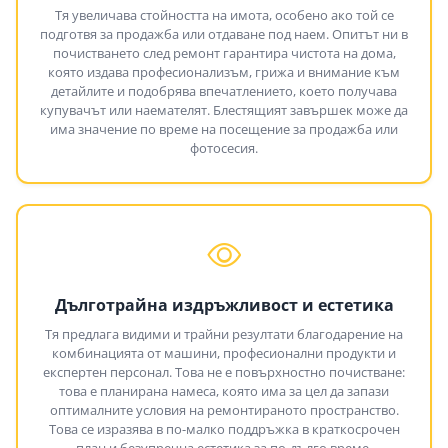
Тя увеличава стойността на имота, особено ако той се
подготвя за продажба или отдаване под наем. Опитът ни в
почистването след ремонт гарантира чистота на дома,
която издава професионализъм, грижа и внимание към
детайлите и подобрява впечатлението, което получава
купувачът или наемателят. Блестящият завършек може да
има значение по време на посещение за продажба или
фотосесия.
Дълготрайна издръжливост и естетика
Тя предлага видими и трайни резултати благодарение на
комбинацията от машини, професионални продукти и
експертен персонал. Това не е повърхностно почистване:
това е планирана намеса, която има за цел да запази
оптималните условия на ремонтираното пространство.
Това се изразява в по-малко поддръжка в краткосрочен
план и безупречна естетика за по-дълго време.