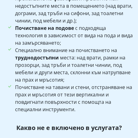
недостъпните места в помещението (над врати,
дограми, зад тръби на сифони, зад тоалетни
чинии, под мебели и др.);
Почистване на подове
с подходяща
технология в зависимост от вида на пода и вида
на замърсяването;
Специално внимание на почистването на
труднодостъпни
места: над врати, рамки на
прозорци, зад тръби и тоалетни чинии, под
мебели и други места, склонни към натрупване
на прах и мръсотия;
Почистване на тавани и стени, отстраняване на
прах и мръсотия от тези вертикални и
повдигнати повърхности с помощта на
специални инструменти.
Какво не е включено в услугата?