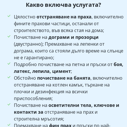
Какво включва услугата?
Цялостно
отстраняване на праха
, включително
фините прахови частици, останали от
строителството, във всяка стая на дома;
Почистване на
дограми и прозорци
(двустранно); Премахване на лепенки от
дограма, които са стояли дълго време на слънце
не е гарантирано;
Подробно почистване на петна и пръски от
боя,
латекс, лепила, цимент
;
Обстойно
почистване на банята
, включително
отстраняване на котлен камък, търкане на
плочки и дезинфекция на всички
приспособления;
Почистване на
осветителни тела, ключове и
контакти за
отстраняване на прах и
строителна мръсотия;
Премахване на
фин прах
и пръски по най-