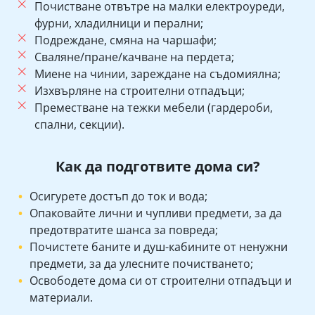
Почистване отвътре на малки електроуреди,
фурни, хладилници и перални;
Подреждане, смяна на чаршафи;
Сваляне/пране/качване на пердета;
Миене на чинии, зареждане на съдомиялна;
Изхвърляне на строителни отпадъци;
Преместване на тежки мебели (гардероби,
спални, секции).
Как да подготвите дома си?
Осигурете достъп до ток и вода;
Опаковайте лични и чупливи предмети, за да
предотвратите шанса за повреда;
Почистете баните и душ-кабините от ненужни
предмети, за да улесните почистването;
Освободете дома си от строителни отпадъци и
материали.