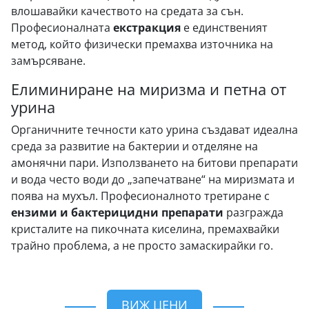
влошавайки качеството на средата за сън.
Професионалната
екстракция
е единственият
метод, който физически премахва източника на
замърсяване.
Елиминиране на миризма и петна от
урина
Органичните течности като урина създават идеална
среда за развитие на бактерии и отделяне на
амонячни пари. Използването на битови препарати
и вода често води до „запечатване“ на миризмата и
поява на мухъл. Професионалното третиране с
ензими и бактерицидни препарати
разгражда
кристалите на пикочната киселина, премахвайки
трайно проблема, а не просто замаскирайки го.
ВИЖ ЦЕНИ