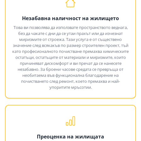
Незабавна наличност на жилището
Това ви позволява да използвате пространството веднага,
без да чакате с дни да се утаи прахът или да изчезнат
миризмите от строежа. Тази услуга е от съществено
значение след всякакъв по размер строителен проект, тъй
като професионалното почистване премахва химическите
остатъци, остатъците от материали и миризмите, които
причиняват дискомфорт и ви пречат да се нанесете
незабавно. За броени часове средата се превръща от
необитаема във функционална благодарение на
почистването след ремонт, което премахва и най-
упоритите мръсотии.
Преоценка на жилищата