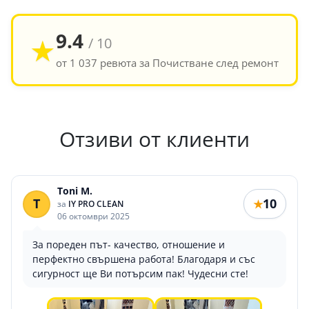
9.4
★
/ 10
от 1 037 ревюта за Почистване след ремонт
Отзиви от клиенти
Toni M.
T
10
★
за
IY PRO CLEAN
06 октомври 2025
За пореден път- качество, отношение и
перфектно свършена работа! Благодаря и със
сигурност ще Ви потърсим пак! Чудесни сте!