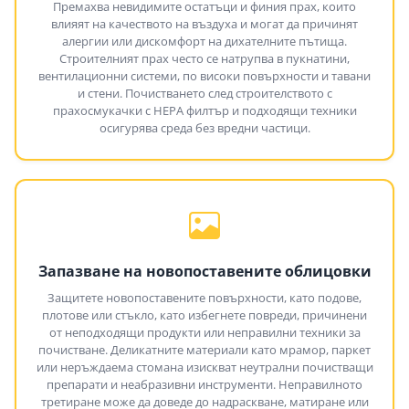
Премахва невидимите остатъци и финия прах, които
влияят на качеството на въздуха и могат да причинят
алергии или дискомфорт на дихателните пътища.
Строителният прах често се натрупва в пукнатини,
вентилационни системи, по високи повърхности и тавани
и стени. Почистването след строителството с
прахосмукачки с HEPA филтър и подходящи техники
осигурява среда без вредни частици.
Запазване на новопоставените облицовки
Защитете новопоставените повърхности, като подове,
плотове или стъкло, като избегнете повреди, причинени
от неподходящи продукти или неправилни техники за
почистване. Деликатните материали като мрамор, паркет
или неръждаема стомана изискват неутрални почистващи
препарати и неабразивни инструменти. Неправилното
третиране може да доведе до надраскване, матиране или