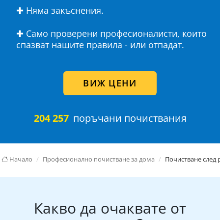
✚ Няма закъснения.
✚ Само проверени професионалисти, които
спазват нашите правила - или отпадат.
ВИЖ ЦЕНИ
204 257
поръчани почиствания
Начало
Професионално почистване за дома
Почистване след 
Какво да очаквате от