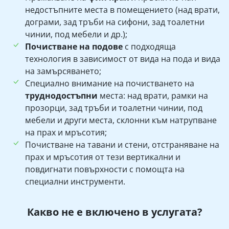
недостъпните места в помещението (над врати,
дограми, зад тръби на сифони, зад тоалетни
чинии, под мебели и др.);
Почистване на подове
с подходяща
технология в зависимост от вида на пода и вида
на замърсяването;
Специално внимание на почистването на
труднодостъпни
места: над врати, рамки на
прозорци, зад тръби и тоалетни чинии, под
мебели и други места, склонни към натрупване
на прах и мръсотия;
Почистване на тавани и стени, отстраняване на
прах и мръсотия от тези вертикални и
повдигнати повърхности с помощта на
специални инструменти.
Какво не е включено в услугата?