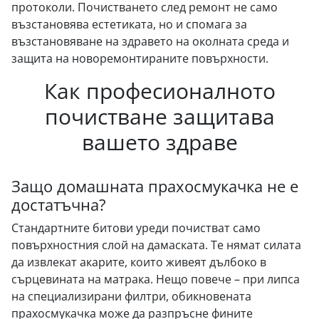
протоколи. Почистването след ремонт не само
възстановява естетиката, но и спомага за
възстановяване на здравето на околната среда и
защита на новоремонтираните повърхности.
Как професионалното
почистване защитава
вашето здраве
Защо домашната прахосмукачка не е
достатъчна?
Стандартните битови уреди почистват само
повърхностния слой на дамаската. Те нямат силата
да извлекат акарите, които живеят дълбоко в
сърцевината на матрака. Нещо повече – при липса
на специализирани филтри, обикновената
прахосмукачка може да разпръсне фините