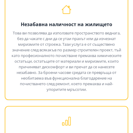
Незабавна наличност на жилището
Това ви позволява да използвате пространството веднага,
без да чакате с дни да се утаи прахът или да изчезнат
миризмите от строежа. Тази услуга е от съществено
значение след всякакъв по размер строителен проект, тъй
като професионалното почистване премахва химическите
остатъци, остатъците от материали и миризмите, които
причиняват дискомфорт и ви пречат да се нанесете
незабавно. За броени часове средата се превръща от
необитаема във функционална благодарение на
почистването след ремонт, което премахва и най-
упоритите мръсотии.