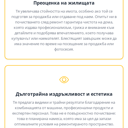
Преоценка на жилищата
Тя увеличава стойността на имота, особено ако той се
подготвя за продажба или отдаване под наем. Опитът ни в
почистването след ремонт гарантира чистота на дома,
която издава професионализъм, грижа и внимание към
детайлите и подобрява впечатлението, което получава
купувачът или наемателят. Блестящият завършек може да
има значение по време на посещение за продажба или
фотосесия.
Дълготрайна издръжливост и естетика
Тя предлага видими и трайни резултати благодарение на
комбинацията от машини, професионални продукти и
експертен персонал. Това не е повърхностно почистване:
това е планирана намеса, която има за цел да запази
оптималните условия на ремонтираното пространство.