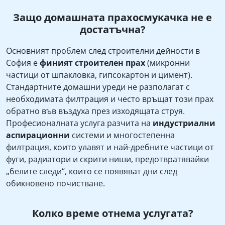
Защо домашната прахосмукачка не е
достатъчна?
Основният проблем след строителни дейности в
София е
финият строителен прах
(микронни
частици от шпакловка, гипсокартон и цимент).
Стандартните домашни уреди не разполагат с
необходимата филтрация и често връщат този прах
обратно във въздуха през изходящата струя.
Професионалната услуга разчита на
индустриални
аспирационни
системи и многостепенна
филтрация, които улавят и най-дребните частици от
фуги, радиатори и скрити ниши, предотвратявайки
„белите следи“, които се появяват дни след
обикновено почистване.
Колко време отнема услугата?