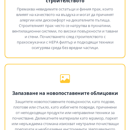
строителството
Премахва невидимите остатъци и финия прах, които
влияят на качеството на въздуха и могат да причинят
алергии или дискомфорт на дихателните пътища.
Строителният прах често се натрупва в пукнатини,
вентилационни системи, по високи повърхности и тавани
и стени. Почистването след строителството с
прахосмукачки с HEPA филтър и подходящи техники
осигурява среда без вредни частици.
Запазване на новопоставените облицовки
Защитете новопоставените повърхности, като подове,
плотове или стъкло, като избегнете повреди, причинени
от неподходящи продукти или неправилни техники за
почистване. Деликатните материали като мрамор, паркет
или неръждаема стомана изискват неутрални почистващи
препарати и неабразивни инструменти. Неправилното