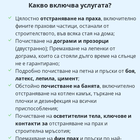
Какво включва услугата?
Цялостно
отстраняване на праха
, включително
фините прахови частици, останали от
строителството, във всяка стая на дома;
Почистване на
дограми и прозорци
(двустранно); Премахване на лепенки от
дограма, които са стояли дълго време на слънце
не е гарантирано;
Подробно почистване на петна и пръски от
боя,
латекс, лепила, цимент
;
Обстойно
почистване на банята
, включително
отстраняване на котлен камък, търкане на
плочки и дезинфекция на всички
приспособления;
Почистване на
осветителни тела, ключове и
контакти за
отстраняване на прах и
строителна мръсотия;
Премахване на
фин прах
и пръски по най-