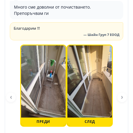
Много сме доволни от почистването.
Препоръчвам ги
Благодарим !!!
— Шайн Груп 7 ЕООД
‹
›
ПРЕДИ
СЛЕД