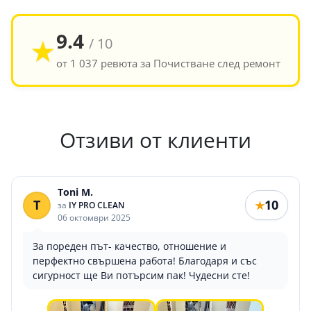
9.4
★
/ 10
от 1 037 ревюта за Почистване след ремонт
Отзиви от клиенти
Toni M.
T
10
★
за
IY PRO CLEAN
06 октомври 2025
За пореден път- качество, отношение и
перфектно свършена работа! Благодаря и със
сигурност ще Ви потърсим пак! Чудесни сте!