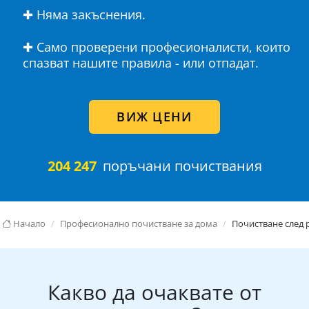
✚ Няма закъснения.
✚ Само проверени професионалисти, които
спазват нашите правила - или отпадат.
ВИЖ ЦЕНИ
204 247
поръчани почиствания
Начало
Професионално почистване за дома
Почистване след 
Какво да очаквате от