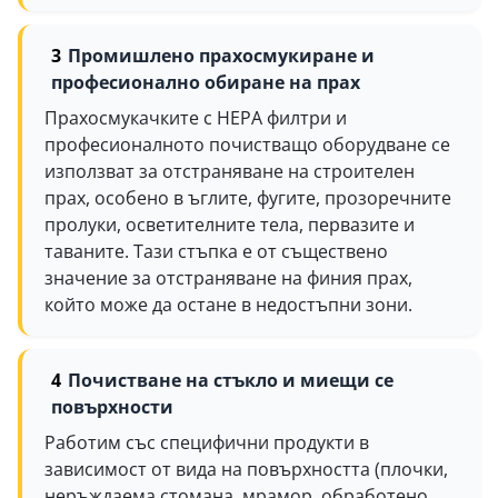
Промишлено прахосмукиране и
професионално обиране на прах
Прахосмукачките с HEPA филтри и
професионалното почистващо оборудване се
използват за отстраняване на строителен
прах, особено в ъглите, фугите, прозоречните
пролуки, осветителните тела, первазите и
таваните. Тази стъпка е от съществено
значение за отстраняване на финия прах,
който може да остане в недостъпни зони.
Почистване на стъкло и миещи се
повърхности
Работим със специфични продукти в
зависимост от вида на повърхността (плочки,
неръждаема стомана, мрамор, обработено