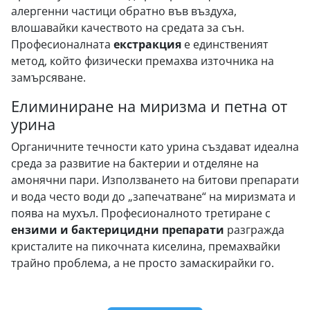
алергенни частици обратно във въздуха,
влошавайки качеството на средата за сън.
Професионалната
екстракция
е единственият
метод, който физически премахва източника на
замърсяване.
Елиминиране на миризма и петна от
урина
Органичните течности като урина създават идеална
среда за развитие на бактерии и отделяне на
амонячни пари. Използването на битови препарати
и вода често води до „запечатване“ на миризмата и
поява на мухъл. Професионалното третиране с
ензими и бактерицидни препарати
разгражда
кристалите на пикочната киселина, премахвайки
трайно проблема, а не просто замаскирайки го.