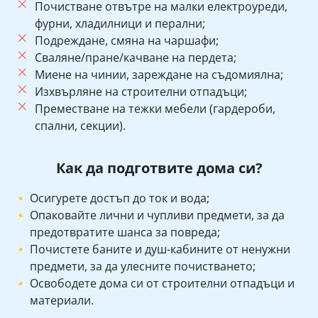
Почистване отвътре на малки електроуреди,
фурни, хладилници и перални;
Подреждане, смяна на чаршафи;
Сваляне/пране/качване на пердета;
Миене на чинии, зареждане на съдомиялна;
Изхвърляне на строителни отпадъци;
Преместване на тежки мебели (гардероби,
спални, секции).
Как да подготвите дома си?
Осигурете достъп до ток и вода;
Опаковайте лични и чупливи предмети, за да
предотвратите шанса за повреда;
Почистете баните и душ-кабините от ненужни
предмети, за да улесните почистването;
Освободете дома си от строителни отпадъци и
материали.