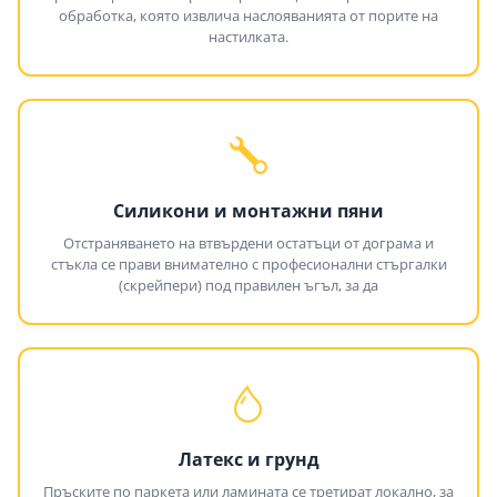
обработка, която извлича наслояванията от порите на
настилката.
Силикони и монтажни пяни
Отстраняването на втвърдени остатъци от дограма и
стъкла се прави внимателно с професионални стъргалки
(скрейпери) под правилен ъгъл, за да
Латекс и грунд
Пръските по паркета или ламината се третират локално, за