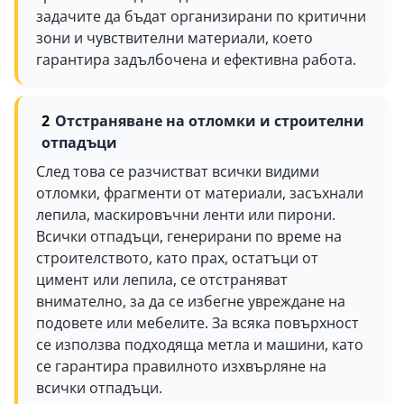
задачите да бъдат организирани по критични
зони и чувствителни материали, което
гарантира задълбочена и ефективна работа.
Отстраняване на отломки и строителни
отпадъци
След това се разчистват всички видими
отломки, фрагменти от материали, засъхнали
лепила, маскировъчни ленти или пирони.
Всички отпадъци, генерирани по време на
строителството, като прах, остатъци от
цимент или лепила, се отстраняват
внимателно, за да се избегне увреждане на
подовете или мебелите. За всяка повърхност
се използва подходяща метла и машини, като
се гарантира правилното изхвърляне на
всички отпадъци.