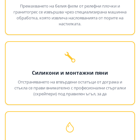
Премахването на белия филм от релефни плочки и
гранитогрес се извършва чрез специализирана машинна
обработка, която извлича наслояванията от порите на
настилката.
Силикони и монтажни пяни
Отстраняването на втвърдени остатъци от дограма и
стъкла се прави внимателно с професионални стъргалки
(скрейпери) под правилен ъгъл, за да