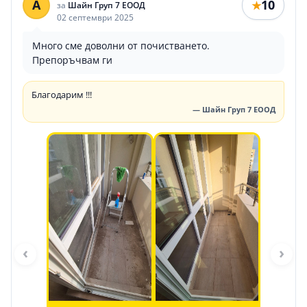
A
10
★
за
Шайн Груп 7 ЕООД
02 септември 2025
Много сме доволни от почистването.
Препоръчвам ги
Благодарим !!!
— Шайн Груп 7 ЕООД
‹
›