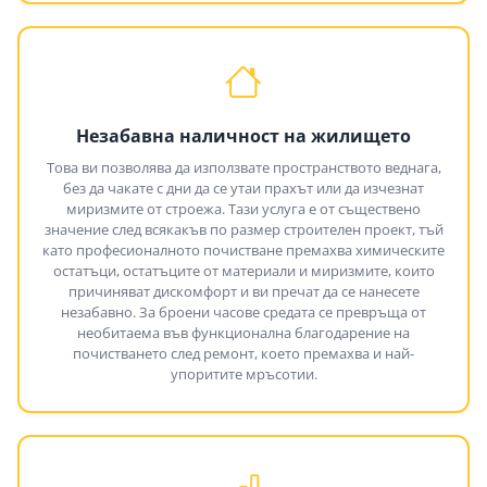
Незабавна наличност на жилището
Това ви позволява да използвате пространството веднага,
без да чакате с дни да се утаи прахът или да изчезнат
миризмите от строежа. Тази услуга е от съществено
значение след всякакъв по размер строителен проект, тъй
като професионалното почистване премахва химическите
остатъци, остатъците от материали и миризмите, които
причиняват дискомфорт и ви пречат да се нанесете
незабавно. За броени часове средата се превръща от
необитаема във функционална благодарение на
почистването след ремонт, което премахва и най-
упоритите мръсотии.