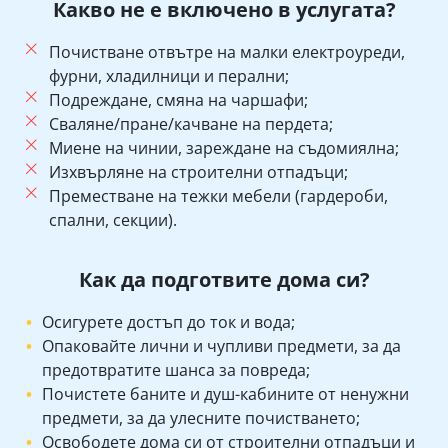
Какво не е включено в услугата?
Почистване отвътре на малки електроуреди,
фурни, хладилници и перални;
Подреждане, смяна на чаршафи;
Сваляне/пране/качване на пердета;
Миене на чинии, зареждане на съдомиялна;
Изхвърляне на строителни отпадъци;
Преместване на тежки мебели (гардероби,
спални, секции).
Как да подготвите дома си?
Осигурете достъп до ток и вода;
Опаковайте лични и чупливи предмети, за да
предотвратите шанса за повреда;
Почистете баните и душ-кабините от ненужни
предмети, за да улесните почистването;
Освободете дома си от строителни отпадъци и