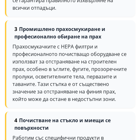
се гарантира правилното изхвърляне на
всички отпадъци.
Промишлено прахосмукиране и
професионално обиране на прах
Прахосмукачките с HEPA филтри и
професионалното почистващо оборудване се
използват за отстраняване на строителен
прах, особено в ъглите, фугите, прозоречните
пролуки, осветителните тела, первазите и
таваните. Тази стъпка е от съществено
значение за отстраняване на финия прах,
който може да остане в недостъпни зони.
Почистване на стъкло и миещи се
повърхности
Работим със специфични продукти в