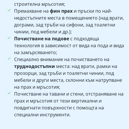
строителна мръсотия;
Премахване на
фин прах
и пръски по най-
недостъпните места в помещението (над врати,
дограми, зад тръби на сифони, зад тоалетни
чинии, под мебели и др.);
Почистване на подове
с подходяща
технология в зависимост от вида на пода и вида
на замърсяването;
Специално внимание на почистването на
труднодостъпни
места: над врати, рамки на
прозорци, зад тръби и тоалетни чинии, под
мебели и други места, склонни към натрупване
на прах и мръсотия;
Почистване на тавани и стени, отстраняване на
прах и мръсотия от тези вертикални и
повдигнати повърхности с помощта на
специални инструменти.