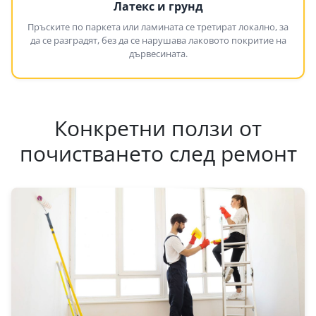
Латекс и грунд
Пръските по паркета или ламината се третират локално, за
да се разградят, без да се нарушава лаковото покритие на
дървесината.
Конкретни ползи от
почистването след ремонт