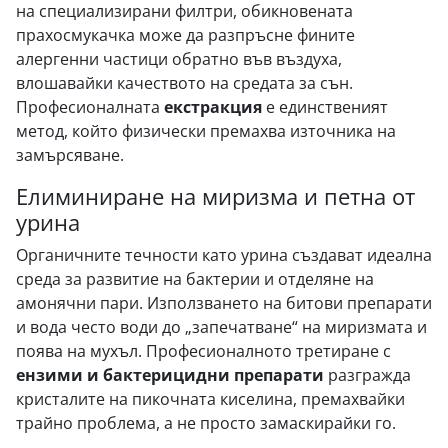
на специализирани филтри, обикновената
прахосмукачка може да разпръсне фините
алергенни частици обратно във въздуха,
влошавайки качеството на средата за сън.
Професионалната
екстракция
е единственият
метод, който физически премахва източника на
замърсяване.
Елиминиране на миризма и петна от
урина
Органичните течности като урина създават идеална
среда за развитие на бактерии и отделяне на
амонячни пари. Използването на битови препарати
и вода често води до „запечатване“ на миризмата и
поява на мухъл. Професионалното третиране с
ензими и бактерицидни препарати
разгражда
кристалите на пикочната киселина, премахвайки
трайно проблема, а не просто замаскирайки го.