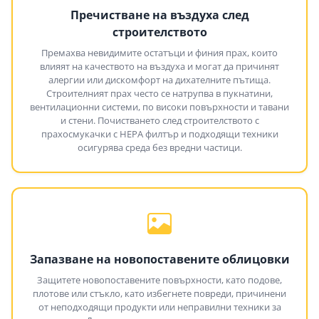
Пречистване на въздуха след
строителството
Премахва невидимите остатъци и финия прах, които
влияят на качеството на въздуха и могат да причинят
алергии или дискомфорт на дихателните пътища.
Строителният прах често се натрупва в пукнатини,
вентилационни системи, по високи повърхности и тавани
и стени. Почистването след строителството с
прахосмукачки с HEPA филтър и подходящи техники
осигурява среда без вредни частици.
Запазване на новопоставените облицовки
Защитете новопоставените повърхности, като подове,
плотове или стъкло, като избегнете повреди, причинени
от неподходящи продукти или неправилни техники за