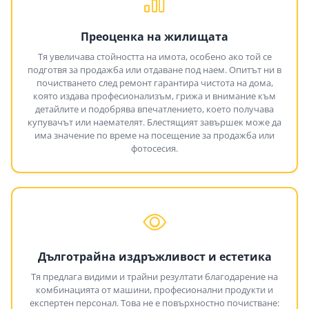
Преоценка на жилищата
Тя увеличава стойността на имота, особено ако той се
подготвя за продажба или отдаване под наем. Опитът ни в
почистването след ремонт гарантира чистота на дома,
която издава професионализъм, грижа и внимание към
детайлите и подобрява впечатлението, което получава
купувачът или наемателят. Блестящият завършек може да
има значение по време на посещение за продажба или
фотосесия.
Дълготрайна издръжливост и естетика
Тя предлага видими и трайни резултати благодарение на
комбинацията от машини, професионални продукти и
експертен персонал. Това не е повърхностно почистване: