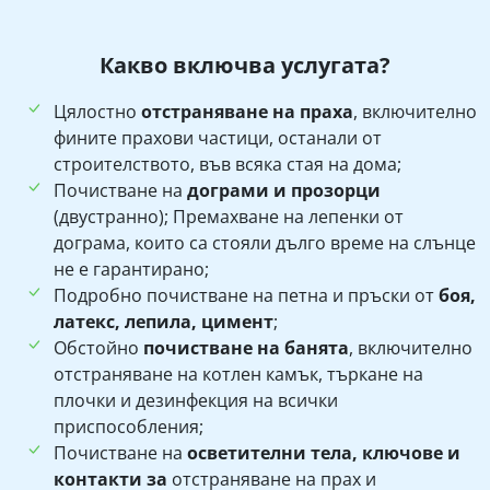
Какво включва услугата?
Цялостно
отстраняване на праха
, включително
фините прахови частици, останали от
строителството, във всяка стая на дома;
Почистване на
дограми и прозорци
(двустранно); Премахване на лепенки от
дограма, които са стояли дълго време на слънце
не е гарантирано;
Подробно почистване на петна и пръски от
боя,
латекс, лепила, цимент
;
Обстойно
почистване на банята
, включително
отстраняване на котлен камък, търкане на
плочки и дезинфекция на всички
приспособления;
Почистване на
осветителни тела, ключове и
контакти за
отстраняване на прах и