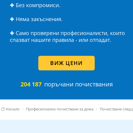
✚ Без компромиси.
✚ Няма закъснения.
✚ Само проверени професионалисти, които
спазват нашите правила - или отпадат.
ВИЖ ЦЕНИ
204 187
поръчани почиствания
Начало
Професионално почистване за дома
Почистване след 