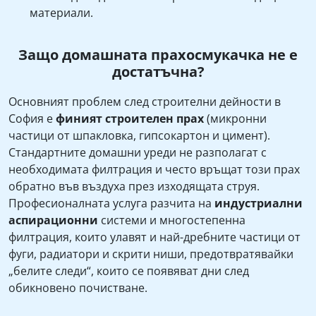
материали.
Защо домашната прахосмукачка не е
достатъчна?
Основният проблем след строителни дейности в
София е
финият строителен прах
(микронни
частици от шпакловка, гипсокартон и цимент).
Стандартните домашни уреди не разполагат с
необходимата филтрация и често връщат този прах
обратно във въздуха през изходящата струя.
Професионалната услуга разчита на
индустриални
аспирационни
системи и многостепенна
филтрация, които улавят и най-дребните частици от
фуги, радиатори и скрити ниши, предотвратявайки
„белите следи“, които се появяват дни след
обикновено почистване.