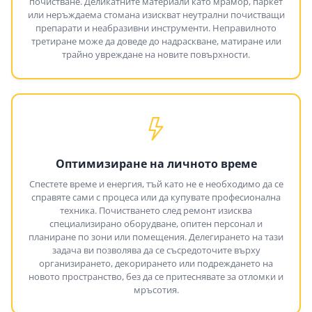
почистване. Деликатните материали като мрамор, паркет
или неръждаема стомана изискват неутрални почистващи
препарати и неабразивни инструменти. Неправилното
третиране може да доведе до надраскване, матиране или
трайно увреждане на новите повърхности.
Оптимизиране на личното време
Спестете време и енергия, тъй като не е необходимо да се
справяте сами с процеса или да купувате професионална
техника. Почистването след ремонт изисква
специализирано оборудване, опитен персонал и
планиране по зони или помещения. Делегирането на тази
задача ви позволява да се съсредоточите върху
организирането, декорирането или подреждането на
новото пространство, без да се притеснявате за отломки и
мръсотия.