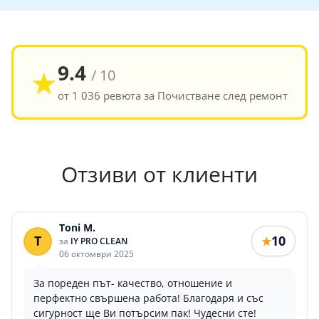
9.4
★
/ 10
от 1 036 ревюта за Почистване след ремонт
Отзиви от клиенти
Toni M.
T
10
★
за
IY PRO CLEAN
06 октомври 2025
За пореден път- качество, отношение и
перфектно свършена работа! Благодаря и със
сигурност ще Ви потърсим пак! Чудесни сте!