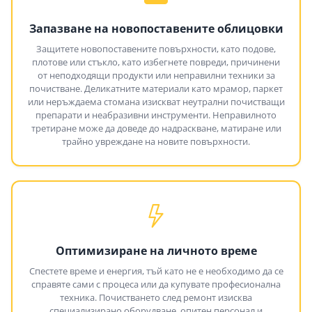
Запазване на новопоставените облицовки
Защитете новопоставените повърхности, като подове,
плотове или стъкло, като избегнете повреди, причинени
от неподходящи продукти или неправилни техники за
почистване. Деликатните материали като мрамор, паркет
или неръждаема стомана изискват неутрални почистващи
препарати и неабразивни инструменти. Неправилното
третиране може да доведе до надраскване, матиране или
трайно увреждане на новите повърхности.
Оптимизиране на личното време
Спестете време и енергия, тъй като не е необходимо да се
справяте сами с процеса или да купувате професионална
техника. Почистването след ремонт изисква
специализирано оборудване, опитен персонал и