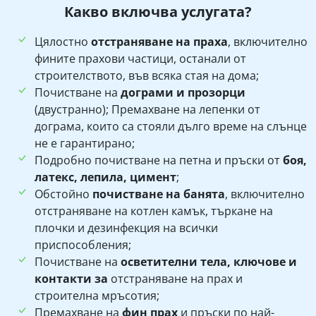
Какво включва услугата?
Цялостно
отстраняване на праха
, включително
фините прахови частици, останали от
строителството, във всяка стая на дома;
Почистване на
дограми и прозорци
(двустранно); Премахване на лепенки от
дограма, които са стояли дълго време на слънце
не е гарантирано;
Подробно почистване на петна и пръски от
боя,
латекс, лепила, цимент
;
Обстойно
почистване на банята
, включително
отстраняване на котлен камък, търкане на
плочки и дезинфекция на всички
приспособления;
Почистване на
осветителни тела, ключове и
контакти за
отстраняване на прах и
строителна мръсотия;
Премахване на
фин прах
и пръски по най-