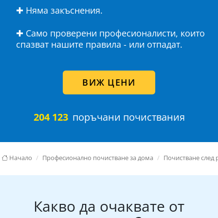
✚ Няма закъснения.
✚ Само проверени професионалисти, които
спазват нашите правила - или отпадат.
ВИЖ ЦЕНИ
204 123
поръчани почиствания
Начало
Професионално почистване за дома
Почистване след 
Какво да очаквате от