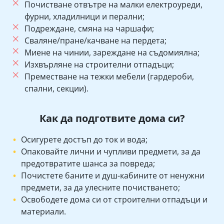
Почистване отвътре на малки електроуреди,
фурни, хладилници и перални;
Подреждане, смяна на чаршафи;
Сваляне/пране/качване на пердета;
Миене на чинии, зареждане на съдомиялна;
Изхвърляне на строителни отпадъци;
Преместване на тежки мебели (гардероби,
спални, секции).
Как да подготвите дома си?
Осигурете достъп до ток и вода;
Опаковайте лични и чупливи предмети, за да
предотвратите шанса за повреда;
Почистете баните и душ-кабините от ненужни
предмети, за да улесните почистването;
Освободете дома си от строителни отпадъци и
материали.