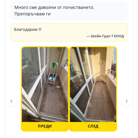
Много сме доволни от почистването.
Препоръчвам ги
Благодарим !!!
— Шайн Груп 7 ЕООД
‹
›
ПРЕДИ
СЛЕД