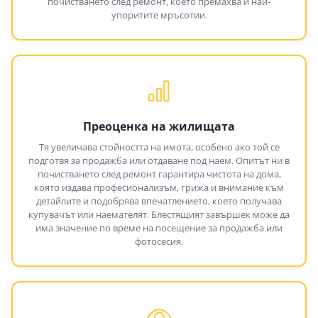
почистването след ремонт, което премахва и най-
упоритите мръсотии.
Преоценка на жилищата
Тя увеличава стойността на имота, особено ако той се
подготвя за продажба или отдаване под наем. Опитът ни в
почистването след ремонт гарантира чистота на дома,
която издава професионализъм, грижа и внимание към
детайлите и подобрява впечатлението, което получава
купувачът или наемателят. Блестящият завършек може да
има значение по време на посещение за продажба или
фотосесия.