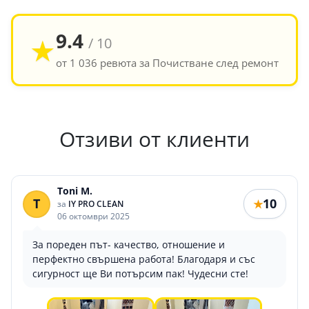
9.4
★
/ 10
от 1 036 ревюта за Почистване след ремонт
Отзиви от клиенти
Toni M.
T
10
★
за
IY PRO CLEAN
06 октомври 2025
За пореден път- качество, отношение и
перфектно свършена работа! Благодаря и със
сигурност ще Ви потърсим пак! Чудесни сте!