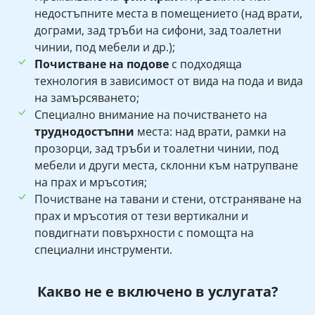
недостъпните места в помещението (над врати,
дограми, зад тръби на сифони, зад тоалетни
чинии, под мебели и др.);
Почистване на подове
с подходяща
технология в зависимост от вида на пода и вида
на замърсяването;
Специално внимание на почистването на
труднодостъпни
места: над врати, рамки на
прозорци, зад тръби и тоалетни чинии, под
мебели и други места, склонни към натрупване
на прах и мръсотия;
Почистване на тавани и стени, отстраняване на
прах и мръсотия от тези вертикални и
повдигнати повърхности с помощта на
специални инструменти.
Какво не е включено в услугата?