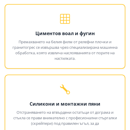
Циментов воал и фугин
Премахването на белия филм от релефни плочки и
гранитогрес се извършва чрез специализирана машинна
обработка, която извлича наслояванията от порите на
настилката.
Силикони и монтажни пяни
Отстраняването на втвърдени остатъци от дограма и
стъкла се прави внимателно с професионални стъргалки
(скрейпери) под правилен ъгъл, за да