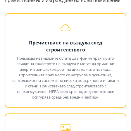
преместване или изграждане на нови помещения:
Пречистване на въздуха след
строителството
Премахва невидимите остатъци и финия прах, които
влияят на качеството на въздуха и могат да причинят
алергии или дискомфорт на дихателните пътища.
Строителният прах често се натрупва в пукнатини,
вентилационни системи, по високи повърхности и тавани
и стени. Почистването след строителството с
прахосмукачки с HEPA филтър и подходящи техники
осигурява среда без вредни частици.