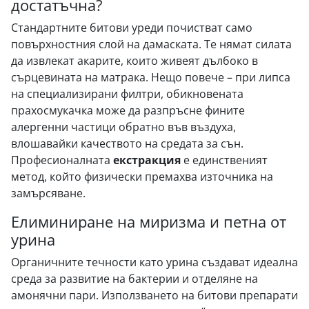
достатъчна?
Стандартните битови уреди почистват само
повърхностния слой на дамаската. Те нямат силата
да извлекат акарите, които живеят дълбоко в
сърцевината на матрака. Нещо повече – при липса
на специализирани филтри, обикновената
прахосмукачка може да разпръсне фините
алергенни частици обратно във въздуха,
влошавайки качеството на средата за сън.
Професионалната
екстракция
е единственият
метод, който физически премахва източника на
замърсяване.
Елиминиране на миризма и петна от
урина
Органичните течности като урина създават идеална
среда за развитие на бактерии и отделяне на
амонячни пари. Използването на битови препарати