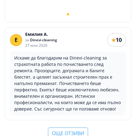
Емилия А.
Е
10
★
за
Dinevi-cleaning
27 юли 2026
Искаме да благодарим на Dinevi-cleaning за
страхотната работа по почистването след
ремонта. Прозорците, дограмата и баните
блестят, а целият засъхнал строителен прах е
напълно премахнат. Почистването беше
перфектно. Екипът беше изключително любезен,
внимателен и организиран. Истински
професионалисти, на които може да се има пълно
доверие. Със сигурност ще ги ползваме отново!
ОЩЕ ОТЗИВИ