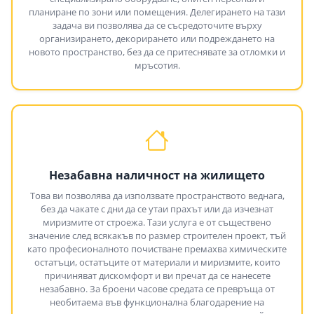
планиране по зони или помещения. Делегирането на тази
задача ви позволява да се съсредоточите върху
организирането, декорирането или подреждането на
новото пространство, без да се притеснявате за отломки и
мръсотия.
Незабавна наличност на жилището
Това ви позволява да използвате пространството веднага,
без да чакате с дни да се утаи прахът или да изчезнат
миризмите от строежа. Тази услуга е от съществено
значение след всякакъв по размер строителен проект, тъй
като професионалното почистване премахва химическите
остатъци, остатъците от материали и миризмите, които
причиняват дискомфорт и ви пречат да се нанесете
незабавно. За броени часове средата се превръща от
необитаема във функционална благодарение на