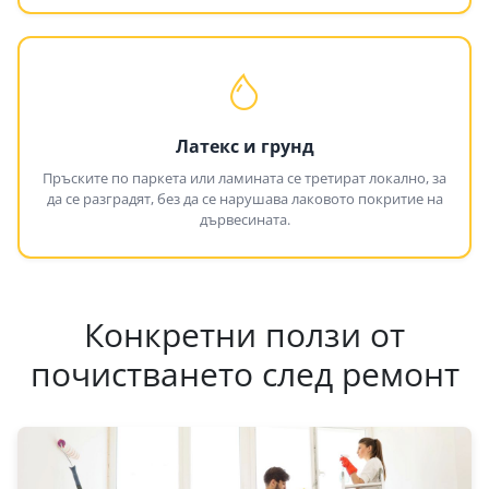
Латекс и грунд
Пръските по паркета или ламината се третират локално, за
да се разградят, без да се нарушава лаковото покритие на
дървесината.
Конкретни ползи от
почистването след ремонт