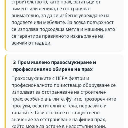
строителството, като прах, остатъци от
цимент или лепила, се отстраняват
внимателно, за да се избегне увреждане на
подовете или мебелите. За всяка повърхност
се използва подходяща метла и машини, като
се гарантира правилното изхвърляне на
всички отпадъци.
Промишлено прахосмукиране и
професионално обиране на прах
Прахосмукачките с HEPA филтри и
професионалното почистващо оборудване се
използват за отстраняване на строителен
прах, особено в ъглите, фугите, прозоречните
пролуки, осветителните тела, первазите и
таваните. Тази стъпка е от съществено
значение за отстраняване на финия прах,
който може да остане в недостъпни зони.