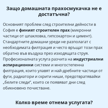
Защо домашната прахосмукачка не е
достатъчна?
Основният проблем след строителни дейности в
София е
финият строителен прах
(микронни
частици от шпакловка, гипсокартон и цимент).
Стандартните домашни уреди не разполагат с
необходимата филтрация и често връщат този прах
обратно във въздуха през изходящата струя.
Професионалната услуга разчита на
индустриални
аспирационни
системи и многостепенна
филтрация, които улавят и най-дребните частици от
фуги, радиатори и скрити ниши, предотвратявайки
„белите следи“, които се появяват дни след
обикновено почистване.
Колко време отнема услугата?