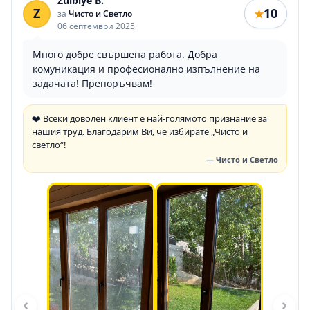
Zulbiye B.
Z
10
★
за
Чисто и Светло
06 септември 2025
Много добре свършена работа. Добра
комуникация и професионално изпълнение на
задачата! Препоръчвам!
❤️ Всеки доволен клиент е най-голямото признание за
нашия труд. Благодарим Ви, че избирате „Чисто и
светло“!
— Чисто и Светло
‹
›