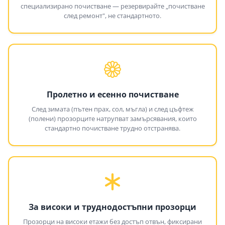
специализирано почистване — резервирайте „почистване
след ремонт", не стандартното.
Пролетно и есенно почистване
След зимата (пътен прах, сол, мъгла) и след цъфтеж
(полени) прозорците натрупват замърсявания, които
стандартно почистване трудно отстранява.
За високи и труднодостъпни прозорци
Прозорци на високи етажи без достъп отвън, фиксирани