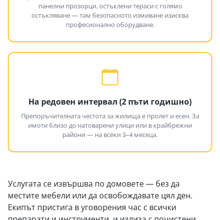
панелни прозорци, остъклени тераси с голямо
остъкляване — там безопасното измиване изисква
професионално оборудване.
На редовен интервал (2 пъти годишно)
Препоръчителната честота за жилища е пролет и есен. За
имоти близо до натоварени улици или в крайбрежни
райони — на всеки 3–4 месеца.
Услугата се извършва по домовете — без да
местите мебели или да освобождавате цял ден.
Екипът пристига в уговорения час с всички
препарати и инструменти, и излиза с почистени