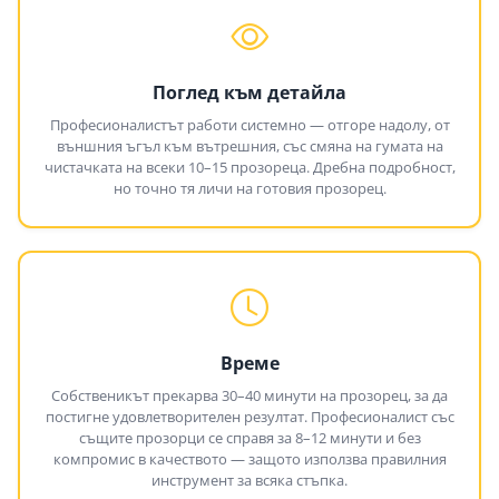
Поглед към детайла
Професионалистът работи системно — отгоре надолу, от
външния ъгъл към вътрешния, със смяна на гумата на
чистачката на всеки 10–15 прозореца. Дребна подробност,
но точно тя личи на готовия прозорец.
Време
Собственикът прекарва 30–40 минути на прозорец, за да
постигне удовлетворителен резултат. Професионалист със
същите прозорци се справя за 8–12 минути и без
компромис в качеството — защото използва правилния
инструмент за всяка стъпка.