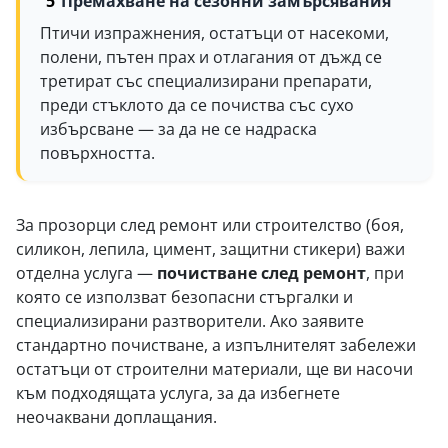
Премахване на сезонни замърсявания
Птичи изпражнения, остатъци от насекоми,
полени, пътен прах и отлагания от дъжд се
третират със специализирани препарати,
преди стъклото да се почиства със сухо
избърсване — за да не се надраска
повърхността.
За прозорци след ремонт или строителство (боя,
силикон, лепила, цимент, защитни стикери) важи
отделна услуга —
почистване след ремонт
, при
която се използват безопасни стъргалки и
специализирани разтворители. Ако заявите
стандартно почистване, а изпълнителят забележи
остатъци от строителни материали, ще ви насочи
към подходящата услуга, за да избегнете
неочаквани доплащания.