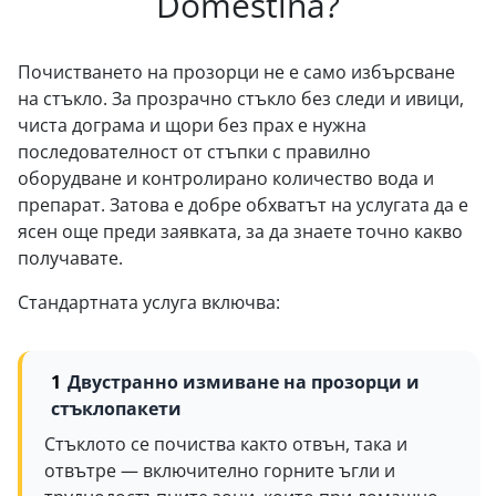
Domestina?
Почистването на прозорци не е само избърсване
на стъкло. За прозрачно стъкло без следи и ивици,
чиста дограма и щори без прах е нужна
последователност от стъпки с правилно
оборудване и контролирано количество вода и
препарат. Затова е добре обхватът на услугата да е
ясен още преди заявката, за да знаете точно какво
получавате.
Стандартната услуга включва:
Двустранно измиване на прозорци и
стъклопакети
Стъклото се почиства както отвън, така и
отвътре — включително горните ъгли и