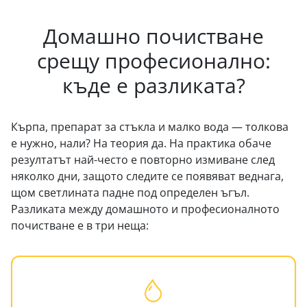
Домашно почистване
срещу професионално:
къде е разликата?
Кърпа, препарат за стъкла и малко вода — толкова
е нужно, нали? На теория да. На практика обаче
резултатът най-често е повторно измиване след
няколко дни, защото следите се появяват веднага,
щом светлината падне под определен ъгъл.
Разликата между домашното и професионалното
почистване е в три неща: