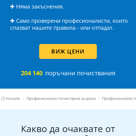
✚ Няма закъснения.
✚ Само проверени професионалисти, които
спазват нашите правила - или отпадат.
ВИЖ ЦЕНИ
204 140
поръчани почиствания
Начало
Професионално почистване за дома
Професионално п
Какво да очаквате от