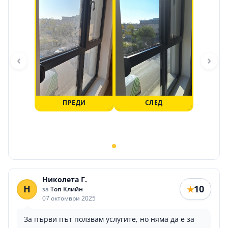
‹
›
ПРЕДИ
СЛЕД
Николета Г.
Н
10
★
за
Топ Клийн
07 октомври 2025
За първи път ползвам услугите, но няма да е за