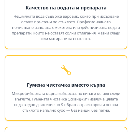
Качество на водата и препарата
Чешмяната вода съдържа варовик, който при изсъхване
оставя пръстени по стъклото. Професионалното
почистване използва омекотена или дейонизирана вода и
препарати, които не оставят солни отлагания, мазни следи
или матиране на стъклото.
Гумена чистачка вместо кърпа
Микрофибърната кърпа избърсва, но винаги оставя следи
в ъглите. Гумената чистачка („сквиджи") извлича цялата
вода в едно движение по S-образна траектория и оставя
стъклото напълно сухо — без ивици, без петна.