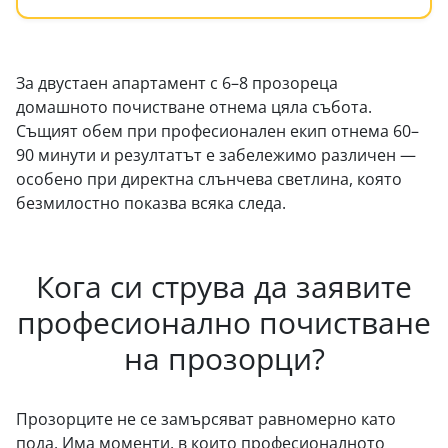
За двустаен апартамент с 6–8 прозореца
домашното почистване отнема цяла събота.
Същият обем при професионален екип отнема 60–
90 минути и резултатът е забележимо различен —
особено при директна слънчева светлина, която
безмилостно показва всяка следа.
Кога си струва да заявите
професионално почистване
на прозорци?
Прозорците не се замърсяват равномерно като
пода. Има моменти, в които професионалното