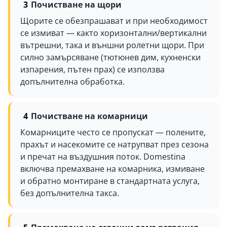
Почистване на щори
Щорите се обезпрашават и при необходимост
се измиват — както хоризонтални/вертикални
вътрешни, така и външни ролетни щори. При
силно замърсяване (тютюнев дим, кухненски
изпарения, пътен прах) се използва
допълнителна обработка.
Почистване на комарници
Комарниците често се пропускат — полените,
прахът и насекомите се натрупват през сезона
и пречат на въздушния поток. Domestina
включва премахване на комарника, измиване
и обратно монтиране в стандартната услуга,
без допълнителна такса.