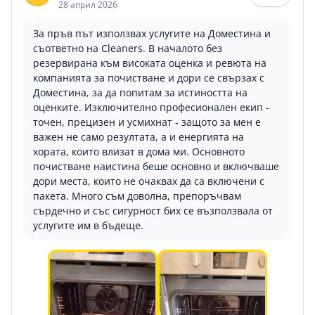
28 април 2026
За пръв път използвах услугите на Доместина и
съответно на Cleaners. В началото без
резервирана към високата оценка и ревюта на
компанията за почистване и дори се свързах с
Доместина, за да попитам за истиността на
оценките. Изключително професионален екип -
точен, прецизен и усмихнат - защото за мен е
важен не само резултата, а и енергията на
хората, които влизат в дома ми. Основното
почистване наистина беше основно и включваше
дори места, които не очаквах да са включени с
пакета. Много съм доволна, препоръчвам
сърдечно и със сигурност бих се възползвала от
услугите им в бъдеще.