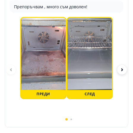
Препоръчвам , много съм доволен!
‹
›
ПРЕДИ
СЛЕД