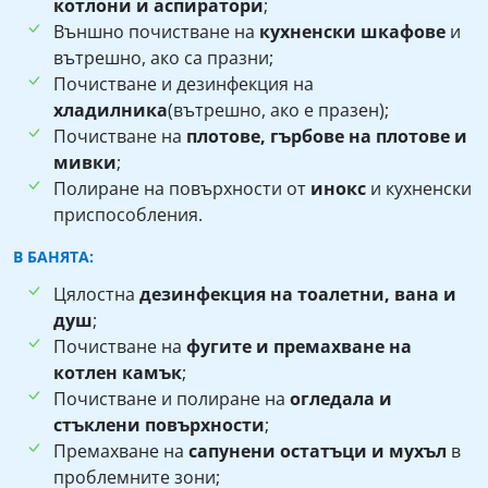
котлони и аспиратори
;
Външно почистване на
кухненски шкафове
и
вътрешно, ако са празни;
Почистване и дезинфекция на
хладилника
(вътрешно, ако е празен);
Почистване на
плотове, гърбове на плотове и
мивки
;
Полиране на повърхности от
инокс
и кухненски
приспособления.
В БАНЯТА:
Цялостна
дезинфекция на тоалетни, вана и
душ
;
Почистване на
фугите и премахване на
котлен камък
;
Почистване и полиране на
огледала и
стъклени повърхности
;
Премахване на
сапунени остатъци и мухъл
в
проблемните зони;