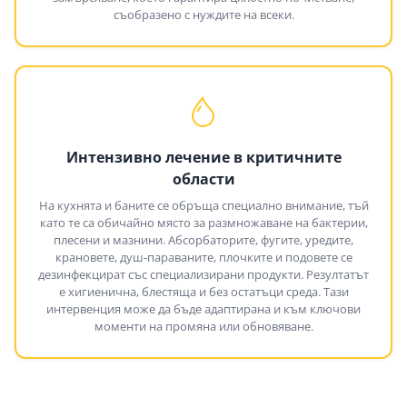
съобразено с нуждите на всеки.
Интензивно лечение в критичните
области
На кухнята и баните се обръща специално внимание, тъй
като те са обичайно място за размножаване на бактерии,
плесени и мазнини. Абсорбаторите, фугите, уредите,
крановете, душ-параваните, плочките и подовете се
дезинфекцират със специализирани продукти. Резултатът
е хигиенична, блестяща и без остатъци среда. Тази
интервенция може да бъде адаптирана и към ключови
моменти на промяна или обновяване.