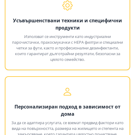
Усъвършенствани техники и специфични
продукти
Използват се инструменти като индустриални
парочистачки, прахосмукачки с HEPA филтри и специални
четки за фуги, както и професионални дезинфектанти,
които гарантират дълготрайни резултати, безопасни за
цялото семейство.
Персонализиран подход в зависимост от
дома
За да се адаптира услугата, се вземат предвид фактори като
вида на повърхността, размера на жилището и степента на
замърсяване, което гарантира цялостно почистване,