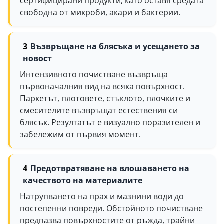
сертифицирани продукти, като оставя средата
свободна от микроби, акари и бактерии.
Възвръщане на блясъка и усещането за
новост
Интензивното почистване възвръща
първоначалния вид на всяка повърхност.
Паркетът, плотовете, стъклото, плочките и
смесителите възвръщат естествения си
блясък. Резултатът е визуално поразителен и
забележим от първия момент.
Предотвратяване на влошаването на
качеството на материалите
Натрупването на прах и мазнини води до
постепенни повреди. Обстойното почистване
предпазва повърхностите от ръжда, трайни