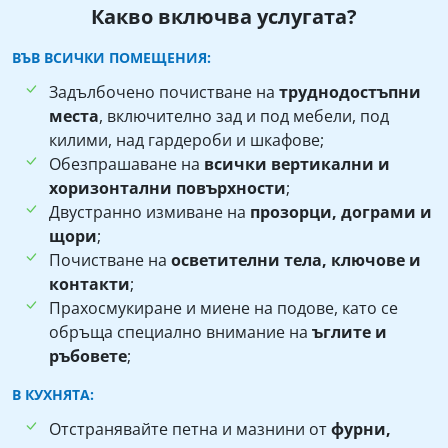
Какво включва услугата?
ВЪВ ВСИЧКИ ПОМЕЩЕНИЯ:
Задълбочено почистване на
труднодостъпни
места
, включително зад и под мебели, под
килими, над гардероби и шкафове;
Обезпрашаване на
всички вертикални и
хоризонтални повърхности
;
Двустранно измиване на
прозорци, дограми и
щори
;
Почистване на
осветителни тела, ключове и
контакти
;
Прахосмукиране и миене на подове, като се
обръща специално внимание на
ъглите и
ръбовете
;
В КУХНЯТА:
Отстранявайте петна и мазнини от
фурни,