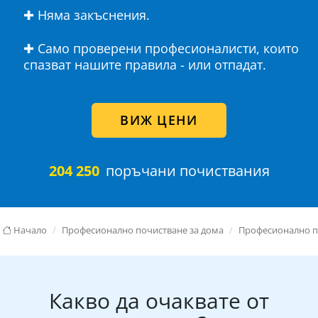
✚ Няма закъснения.
✚ Само проверени професионалисти, които
спазват нашите правила - или отпадат.
ВИЖ ЦЕНИ
204 250
поръчани почиствания
Начало
Професионално почистване за дома
Професионално п
Какво да очаквате от