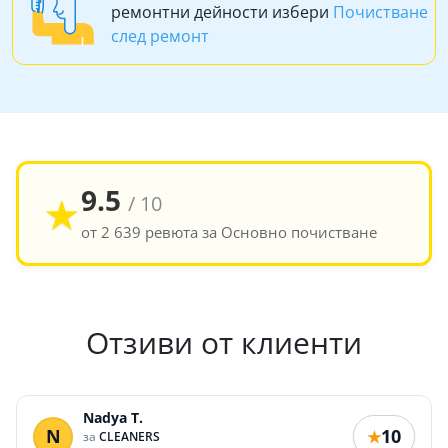
ремонтни дейности избери
Почистване
след ремонт
9.5
★
/ 10
от 2 639 ревюта за Основно почистване
Отзиви от клиенти
Nadya T.
N
10
★
за
CLEANERS