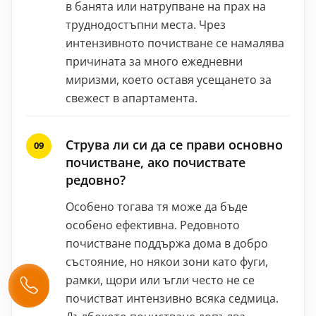
в банята или натрупване на прах на
труднодостъпни места. Чрез
интензивното почистване се намалява
причината за много ежедневни
миризми, което оставя усещането за
свежест в апартамента.
Струва ли си да се прави основно
почистване, ако почиствате
редовно?
Особено тогава тя може да бъде
особено ефективна. Редовното
почистване поддържа дома в добро
състояние, но някои зони като фуги,
рамки, щори или ъгли често не се
почистват интензивно всяка седмица.