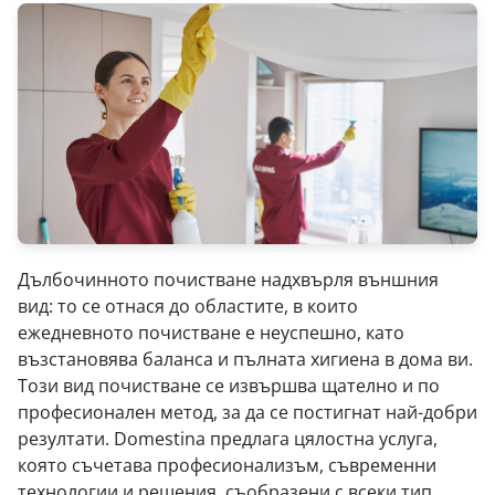
Дълбочинното почистване надхвърля външния
вид: то се отнася до областите, в които
ежедневното почистване е неуспешно, като
възстановява баланса и пълната хигиена в дома ви.
Този вид почистване се извършва щателно и по
професионален метод, за да се постигнат най-добри
резултати. Domestina предлага цялостна услуга,
която съчетава професионализъм, съвременни
технологии и решения, съобразени с всеки тип