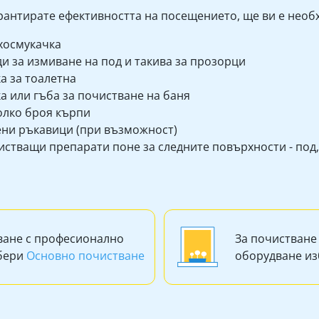
арантирате ефективността на посещението, ще ви е необ
хосмукачка
и за измиване на под и такива за прозорци
а за тоалетна
а или гъба за почистване на баня
олко броя кърпи
ени ръкавици (при възможност)
стващи препарати поне за следните повърхности - под, 
ване с професионално
За почистване
збери
Основно почистване
оборудване и