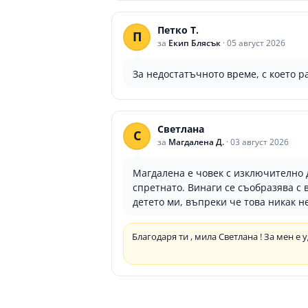
Петко Т.
П
за
Екип Блясък
·
05 август 2026
За недостатъчното време, с което р
Светлана
С
за
Магдалена Д.
·
03 август 2026
Магдалена е човек с изключително 
спретнато. Винаги се съобразява с
детето ми, въпреки че това никак не
Благодаря ти , мила Светлана ! За мен е 