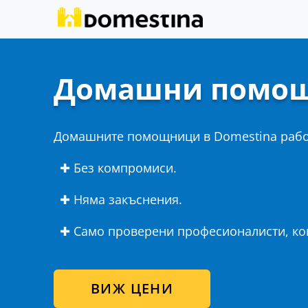
Домашни помощ
Домашните помощници в Domestina раб
✚ Без компромиси.
✚ Няма закъснения.
✚ Само проверени професионалисти, кои
ВИЖ ЦЕНИ