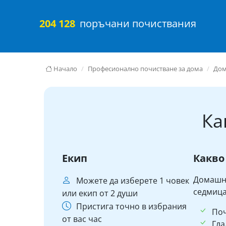
204 128
поръчани почиствания
Начало
Професионално почистване за дома
До
Ка
Екип
Какво
Домашни
Можете да изберете 1 човек
седмица
или екип от 2 души
Пристига точно в избрания
По
от вас час
Гла