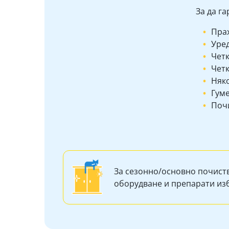
За да г
Пра
Уред
Четк
Четк
Няк
Гум
Почи
За сезонно/основно почист
оборудване и препарати и