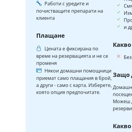
Работи с уредите и
См
почистващите препарати на
Изм
клиента
Пр
и д
Плащане
Какво
Цената е фиксирана по
време на резервацията и не се
Без
променя
Някои домашни помощници
Защо 
приемат само плащания в брой,
а други - само с карта. Изберете,
Домашни
която опция предпочитате.
посещен
Можеш д
резерви
Какво