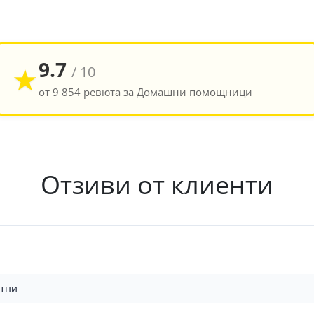
9.7
★
/ 10
от 9 854 ревюта за Домашни помощници
Отзиви от клиенти
ктни