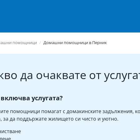
машни помощници
Домашни помощници в Перник
кво да очаквате от услуга
 включва услугата?
те помощници помагат с домакинските задължения, к
, за да поддържате жилището си чисто и уютно.
чистване
дене