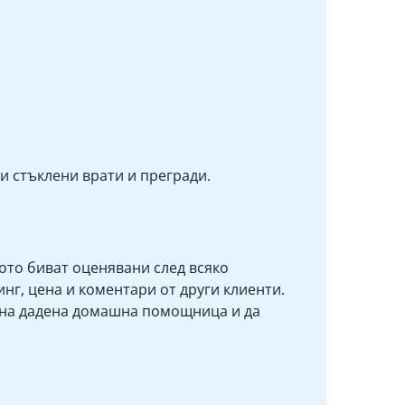
и стъклени врати и прегради.
то биват оценявани след всяко
нг, цена и коментари от други клиенти.
 на дадена домашна помощница и да