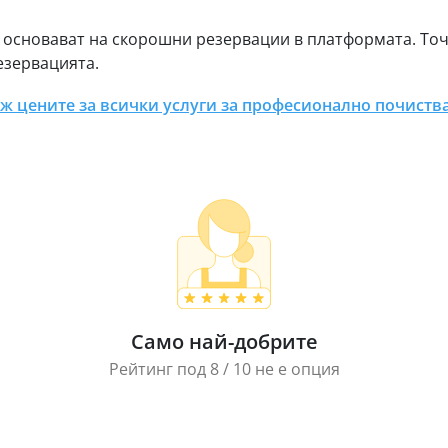
 основават на скорошни резервации в платформата. То
езервацията.
ж цените за всички услуги за професионално почиств
Само най-добрите
Рейтинг под 8 / 10 не е опция