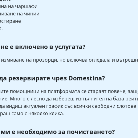
яна на чаршафи
иване на чинии
остиране
р.
 не е включено в услугата?
 измиване на прозорци, но включва огледала и вътрешн
да резервирате чрез Domestina?
те помощници на платформата се стараят повече, защо
ие. Много е лесно да избереш изпълнител на база рейти
а видиш актуален график със всички свободни слотове
раш само с няколко клика.
 ми е необходимо за почистването?