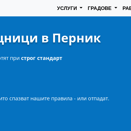
УСЛУГИ
ГРАДОВЕ
РА
ници в Перник
отят при
строг стандарт
то спазват нашите правила - или отпадат.