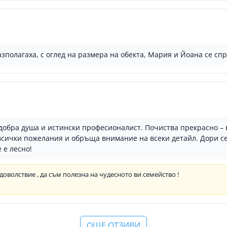
азполагаха, с оглед на размера на обекта, Мария и Йоана се сп
добра душа и истински професионалист. Почиства прекрасно – 
 всички пожелания и обръща внимание на всеки детайл. Дори се
 е лесно!
удоволствие , да съм полезна на чудесното ви семейство !
ОЩЕ ОТЗИВИ