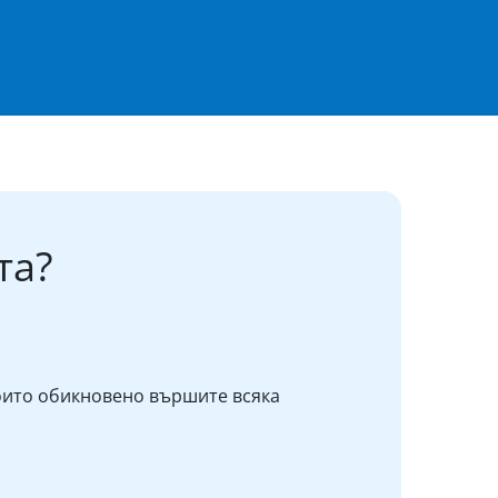
та?
оито обикновено вършите всяка