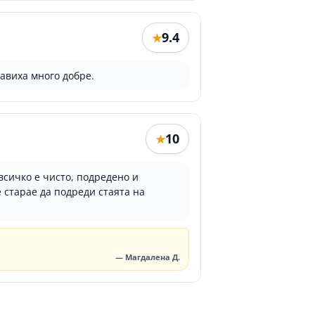
9.4
★
равиха много добре.
10
★
всичко е чисто, подредено и
 старае да подреди стаята на
— Магдалена Д.