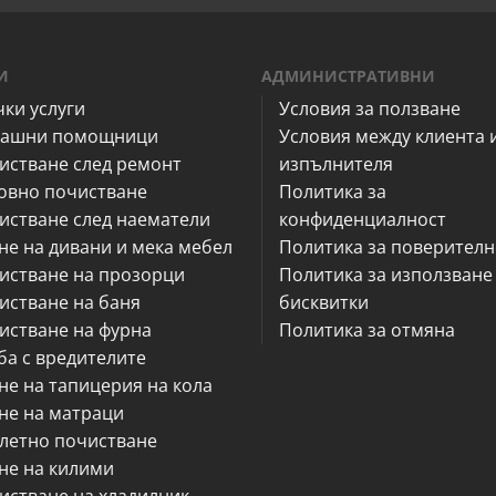
И
АДМИНИСТРАТИВНИ
чки услуги
Условия за ползване
ашни помощници
Условия между клиента 
истване след ремонт
изпълнителя
овно почистване
Политика за
истване след наематели
конфиденциалност
не на дивани и мека мебел
Политика за поверителн
истване на прозорци
Политика за използване
истване на баня
бисквитки
истване на фурна
Политика за отмяна
ба с вредителите
не на тапицерия на кола
не на матраци
летно почистване
не на килими
истване на хладилник