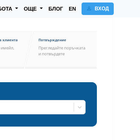
БОТА
ОЩЕ
БЛОГ
EN
ВХОД
а клиента
Потвърждение
 имейл,
Прегледайте поръчкатa
и потвърдете