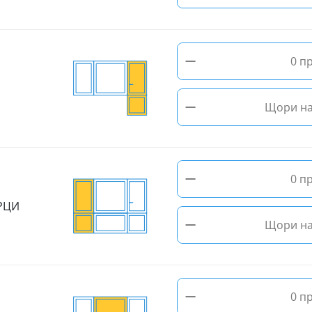
−
0 п
−
Щори на
−
0 п
РЦИ
−
Щори на
−
0 п