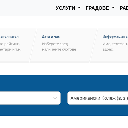
УСЛУГИ
ГРАДОВЕ
РА
изпълнител
Дата и час
Информация з
по рейтинг,
Изберете сред
Име, телефон,
нтари и т.н.
наличните слотове
адрес.
Американски Колеж (в. з.)