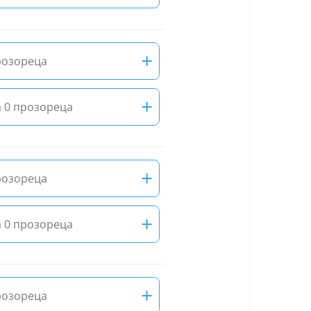
+
розореца
+
 0 прозореца
+
розореца
+
 0 прозореца
+
розореца