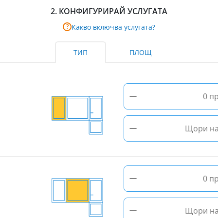
2.
КОНФИГУРИРАЙ УСЛУГАТА
Какво включва услугата?
?
ТИП
ПЛОЩ
−
0 п
−
Щори на
−
0 п
−
Щори на