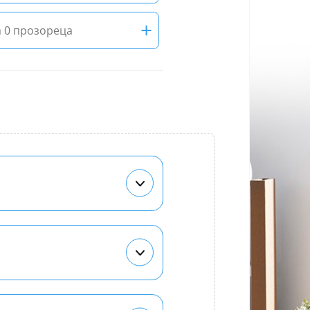
+
 0 прозореца