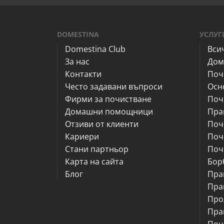
DOMESTINA
УСЛУГ
Domestina Club
Вси
За нас
Дом
Контакти
Поч
Често задавани въпроси
Осн
Фирми за почистване
Поч
Домашни помощници
Пра
Отзиви от клиенти
Поч
Кариери
Поч
Стани партньор
Поч
Карта на сайта
Бор
Блог
Пра
Пра
Про
Пра
Поч