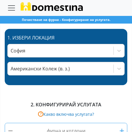
Почистване на фурна
-
Конфигуриране на услугата.
1.
ИЗБЕРИ ЛОКАЦИЯ
София
Американски Колеж (в. з.)
2.
КОНФИГУРИРАЙ УСЛУГАТА
Какво включва услугата?
?
−
+
фурна и котлони