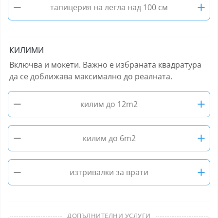
−
+
тапицерия на легла над 100 см
КИЛИМИ
Включва и мокети. Важно е избраната квадратура
да се доближава максимално до реалната.
−
+
килим до 12m2
−
+
килим до 6m2
−
+
изтривалки за врати
ДОПЪЛНИТЕЛНИ УСЛУГИ