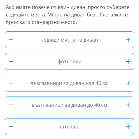
Ако имате повече от един диван, просто съберете
седящите места. Място на диван без облегалка се
брои като стандартно място.
−
+
седящи мяста на диван
−
+
фотьойли
−
+
възглавници за диван над 40 см
−
+
възглавници за диван до 40 см
−
+
столове