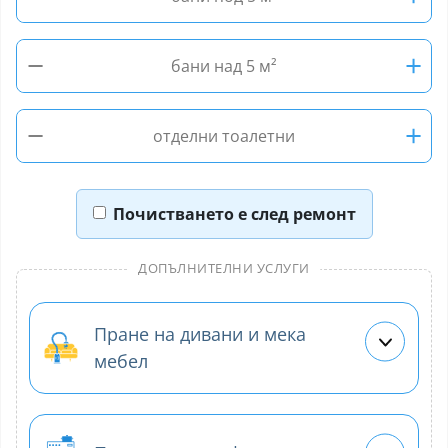
−
+
бани над 5 м²
−
+
отделни тоалетни
Почистването е след ремонт
ДОПЪЛНИТЕЛНИ УСЛУГИ
Пране на дивани и мека
мебел