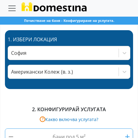
Почистване на баня
-
Конфигуриране на услугата.
1.
ИЗБЕРИ ЛОКАЦИЯ
София
Американски Колеж (в. з.)
2.
КОНФИГУРИРАЙ УСЛУГАТА
Какво включва услугата?
?
−
+
бани под 5 м²