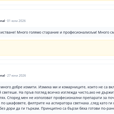
onal
·
01 юли 2026
истване! Много голямо старание и професионализъм! Много см
onal
·
27 юни 2026
много добре измити. Измиха ми и комарниците, които не са вк
 светеше. На пръв поглед всичко изглежда чисто,ако не държит
 тях. Според мен не използват професионални препарати за по
а по шкафовете, филтрите на аспиратора светнаха ,след като ги
ез дори да ги търкам. Принципно са бързи бяха готови по-рано