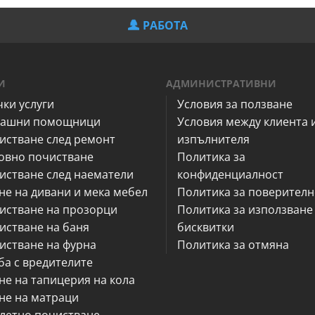
РАБОТА
И
АДМИНИСТРАТИВНИ
чки услуги
Условия за ползване
ашни помощници
Условия между клиента 
истване след ремонт
изпълнителя
овно почистване
Политика за
истване след наематели
конфиденциалност
не на дивани и мека мебел
Политика за поверителн
истване на прозорци
Политика за използване
истване на баня
бисквитки
истване на фурна
Политика за отмяна
ба с вредителите
не на тапицерия на кола
не на матраци