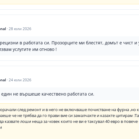
onal
·
28 юли 2026
ецизни в работата си. Прозорците ми блестят, домът е чист и
звам услугите им отново !
onal
·
24 юли 2026
о един не вършеше качествено работата си.
орачали след ремонт и в него не включваше почистване на фурна ,но к
знаеше че не трябва да го прави вие си замалчахте и казахте цитирам :Т
да казвате лоши неща за човек които не ви е таксувал 40 евро в повече 
и