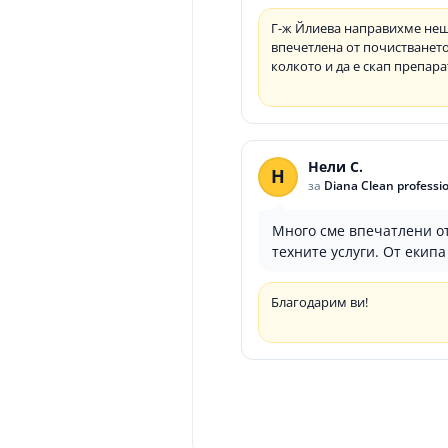
Г-ж Йлиева направихме неща
впечетлена от почистванет
колкото и да е скап препара
Нели С.
Н
за
Diana Clean professi
Много сме впечатлени о
техните услуги. От екипа
Благодарим ви!