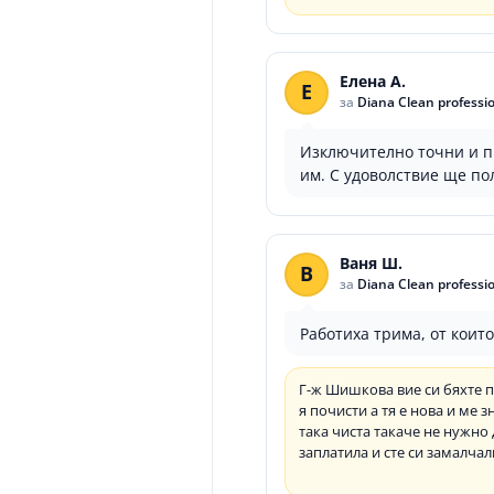
Елена А.
Е
за
Diana Clean professi
Изключително точни и пр
им. С удоволствие ще пол
Ваня Ш.
В
за
Diana Clean professi
Работиха трима, от коит
Г-ж Шишкова вие си бяхте п
я почисти а тя е нова и ме 
така чиста такаче не нужно 
заплатила и сте си замалчал