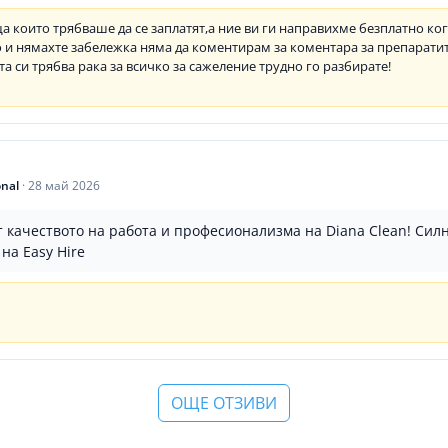
 които трябваше да се заплатят,а ние ви ги направихме безплатно ког
о и нямахте забележка няма да коментирам за коментара за препарати
та си трябва рака за всичко за сажеление трудно го разбирате!
onal
·
28 май 2026
т качеството на работа и професионализма на Diana Clean! Си
 на Easy Hire
ОЩЕ ОТЗИВИ