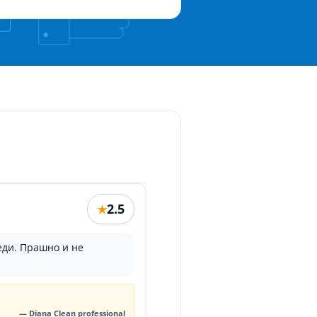
2.5
★
еди. Прашно и не
— Diana Clean professional