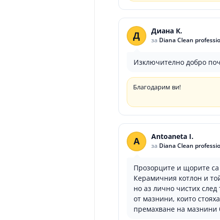
Диана К.
Д
за
Diana Clean professi
Изключително добро поч
Благодарим ви!
Antoaneta I.
A
за
Diana Clean professi
Прозорците и щорите са 
Керамичния котлон и той
но аз лично чистих след
от мазнини, които стоях
премахване на мазнини б