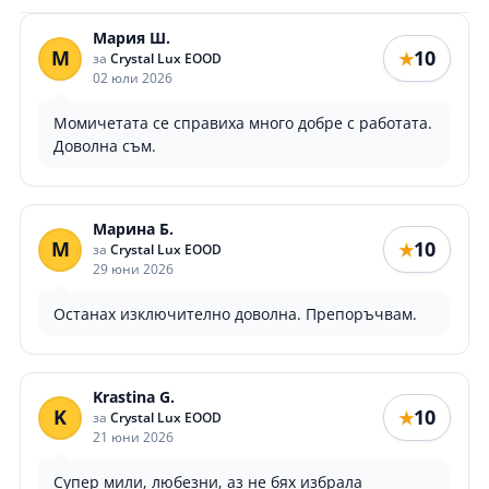
Мария Ш.
М
10
★
за
Crystal Lux EOOD
02 юли 2026
Момичетата се справиха много добре с работата.
Доволна съм.
Марина Б.
М
10
★
за
Crystal Lux EOOD
29 юни 2026
Останах изключително доволна. Препоръчвам.
Krastina G.
K
10
★
за
Crystal Lux EOOD
21 юни 2026
Супер мили, любезни, аз не бях избрала