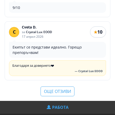
9/10
Cveta D.
C
10
★
за
Crystal Lux EOOD
17 април 2026
Екипът се представи идеално. Горещо
препоръчвам!
Благодаря за доверието❤️
— Crystal Lux EOOD
ОЩЕ ОТЗИВИ
РАБОТА