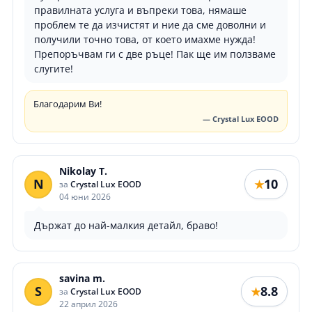
правилната услуга и въпреки това, нямаше
проблем те да изчистят и ние да сме доволни и
получили точно това, от което имахме нужда!
Препоръчвам ги с две ръце! Пак ще им ползваме
слугите!
Благодарим Ви!
— Crystal Lux EOOD
Nikolay T.
N
10
★
за
Crystal Lux EOOD
04 юни 2026
Държат до най-малкия детайл, браво!
savina m.
S
8.8
★
за
Crystal Lux EOOD
22 април 2026