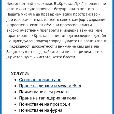
Чистота от най-висок клас В „Кристал Лукс“ вярваме, че
истинският лукс започва с безупречната чистота.
Нашата мисия е да превърнем всяко пространство –
дом или офис – в място, което сияе с комфорт, хармония
и престиж. С екип от обучени професионалисти,
висококачествени препарати и модерна техника, ние
гарантираме: • Кристална чистота до последния детайл
• Индивидуален подход според нуждите на всеки клиент
• Надеждност, дискретност и внимание към детайла
Защото луксът е в детайлите – и ние се грижим за тях.
„Кристал Лукс“ – чистота, която блести.
УСЛУГИ:
Основно почистване
Пране на дивани и мека мебел
Почистване след ремонт
Пране на тапицерия на кола
Почистване на прозорци
Почистване на фурна