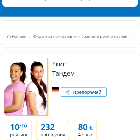
Начало
Фирми за почистване — сравнете цени и отзиви
Ка
Екип
Тандем
Препоръчай
10
232
80
/10
€
рейтинг
посещения
4 часа