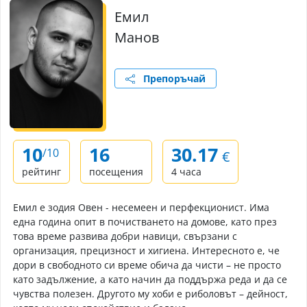
Емил
Манов
Препоръчай
10
16
30.17
/10
€
рейтинг
посещения
4 часа
Емил е зодия Овен - несемеен и перфекционист. Има
една година опит в почистването на домове, като през
това време развива добри навици, свързани с
организация, прецизност и хигиена. Интересното е, че
дори в свободното си време обича да чисти – не просто
като задължение, а като начин да поддържа реда и да се
чувства полезен. Другото му хоби е риболовът – дейност,