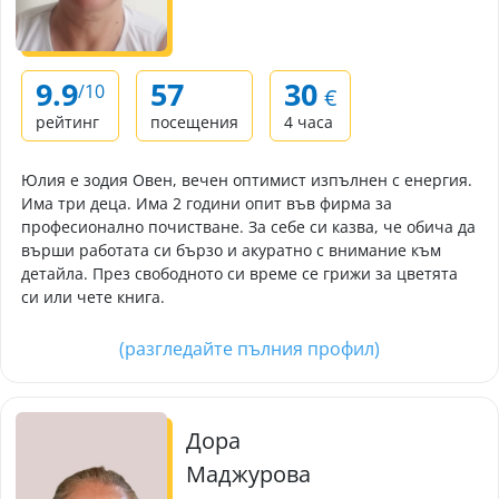
9.9
57
30
/10
€
рейтинг
посещения
4 часа
Юлия е зодия Овен, вечен оптимист изпълнен с енергия.
Има три деца. Има 2 години опит във фирма за
професионално почистване. За себе си казва, че обича да
върши работата си бързо и акуратно с внимание към
детайла. През свободното си време се грижи за цветята
си или чете книга.
(разгледайте пълния профил)
Дора
Маджурова