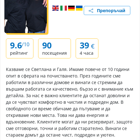
Препоръчай
9.6
90
39
/10
€
рейтинг
посещения
4 часа
Казваме се Светлана и Галя. Имаме повече от 10 години
опит в сферата на почистването. През годините сме
работили в различни домове и винаги се стремим да
вършим работата си качествено, бързо и с внимание към
детайла. За нас е важно клиентите да останат доволни и
да се чувстват комфортно в чистия и подреден дом. В
свободното си време обичаме да пътуваме и да
откриваме нови места. Това ни дава енергия и
вдъхновение. Клиентите могат да ни резервират, защото
сме отговорни, точни и работим старателно. Винаги се
стараем домът да остане чист, подреден и уютен.