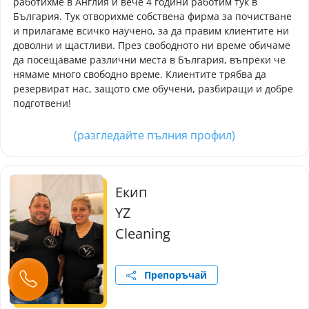
работихме в Англия и вече 4 години работим тук в
България. Тук отворихме собствена фирма за почистване
и прилагаме всичко научено, за да правим клиентите ни
доволни и щастливи. През свободното ни време обичаме
да посещаваме различни места в България, въпреки че
нямаме много свободно време. Клиентите трябва да
резервират нас, защото сме обучени, разбиращи и добре
подготвени!
(разгледайте пълния профил)
Екип
YZ
Cleaning
Препоръчай