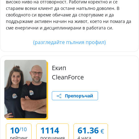
високо ниво на отговорност. Работим коректно и се
стараем всеки клиент да остане напълно доволен. В
свободното си време обичаме да спортуваме и да
поддържаме активен начин на живот, което ни помага да
сме енергични и дисциплинирани в работата си.
(разгледайте пълния профил)
Екип
CleanForce
Препоръчай
10
1114
61.36
/10
€
рейтинг
посещения
4 часа