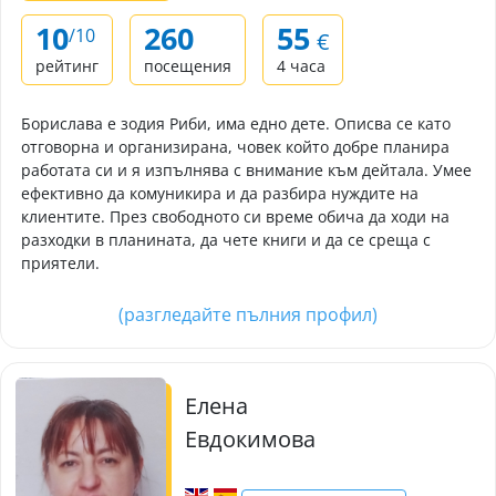
10
260
55
/10
€
рейтинг
посещения
4 часа
Борислава е зодия Риби, има едно дете. Описва се като
отговорна и организирана, човек който добре планира
работата си и я изпълнява с внимание към дейтала. Умее
ефективно да комуникира и да разбира нуждите на
клиентите. През свободното си време обича да ходи на
разходки в планината, да чете книги и да се среща с
приятели.
(разгледайте пълния профил)
Елена
Евдокимова