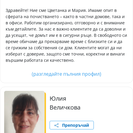
Здравейте! Ние сме Цветанка и Мария. Имаме опит в
сферата на почистването – както в частни домове, така и
в офиси. Работим организирано, отговорно и с внимание
към детайлите. За нас е важно клиентите да са доволни и
да усещат, че домът им е в сигурни ръце. В свободното си
време обичаме да прекарваме време с близките си и да
се грижим за собствения си дом. Клиентите могат да ни
изберат с доверие, защото сме точни, коректни и винаги
вършим работата си качествено.
(разгледайте пълния профил)
Юлия
Величкова
Препоръчай