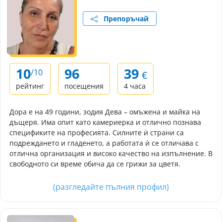
Препоръчай
10
96
39
/10
€
рейтинг
посещения
4 часа
Дора е на 49 години, зодия Дева – омъжена и майка на
дъщеря. Има опит като камериерка и отлично познава
спецификите на професията. Силните ѝ страни са
подреждането и гладенето, а работата ѝ се отличава с
отлична организация и високо качество на изпълнение. В
свободното си време обича да се грижи за цветя.
(разгледайте пълния профил)