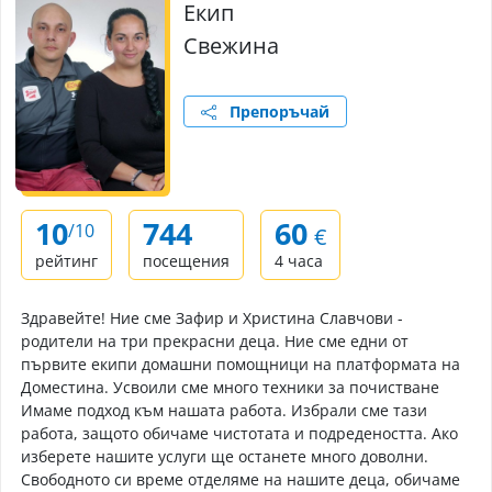
Екип
Свежина
Препоръчай
10
744
60
/10
€
рейтинг
посещения
4 часа
Здравейте! Ние сме Зафир и Христина Славчови -
родители на три прекрасни деца. Ние сме едни от
първите екипи домашни помощници на платформата на
Доместина. Усвоили сме много техники за почистване
Имаме подход към нашата работа. Избрали сме тази
работа, защото обичаме чистотата и подредеността. Ако
изберете нашите услуги ще останете много доволни.
Свободното си време отделяме на нашите деца, обичаме