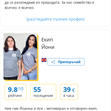
да се разхождаме из природата. За нас семейство е
всичко. е всичко.
(разгледайте пълния профил)
Екип
Йони
Препоръчай
9.8
55
39
/10
€
рейтинг
посещения
4 часа
Ние сме Йоанна и Ася – мотивиран и отговорен екип,