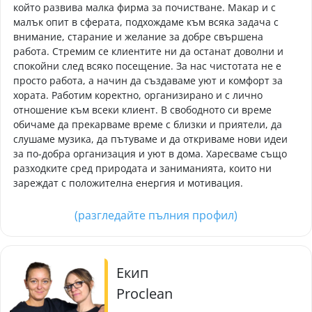
който развива малка фирма за почистване. Макар и с
малък опит в сферата, подхождаме към всяка задача с
внимание, старание и желание за добре свършена
работа. Стремим се клиентите ни да останат доволни и
спокойни след всяко посещение. За нас чистотата не е
просто работа, а начин да създаваме уют и комфорт за
хората. Работим коректно, организирано и с лично
отношение към всеки клиент. В свободното си време
обичаме да прекарваме време с близки и приятели, да
слушаме музика, да пътуваме и да откриваме нови идеи
за по-добра организация и уют в дома. Харесваме също
разходките сред природата и заниманията, които ни
зареждат с положителна енергия и мотивация.
(разгледайте пълния профил)
Екип
Proclean