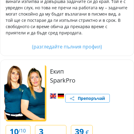
винаги изпипва и довършва задачите си до край. Той е с
увреден слух, но това не пречи на работата му – задачите
могат спокойно да му бъдат възлагани в писмен вид, а
той ще се постарае да ги изпълни стриктно и в срок. В
свободното си време обича да прекарва време с
приятели и да бъде сред природата.
(разгледайте пълния профил)
Екип
SparkPro
Препоръчай
10
3
39
/10
€