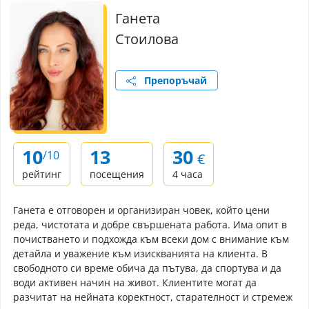
Ганета
Стоилова
Препоръчай
10
13
30
/10
€
рейтинг
посещения
4 часа
Ганета е отговорен и организиран човек, който цени
реда, чистотата и добре свършената работа. Има опит в
почистването и подхожда към всеки дом с внимание към
детайла и уважение към изискванията на клиента. В
свободното си време обича да пътува, да спортува и да
води активен начин на живот. Клиентите могат да
разчитат на нейната коректност, старателност и стремеж