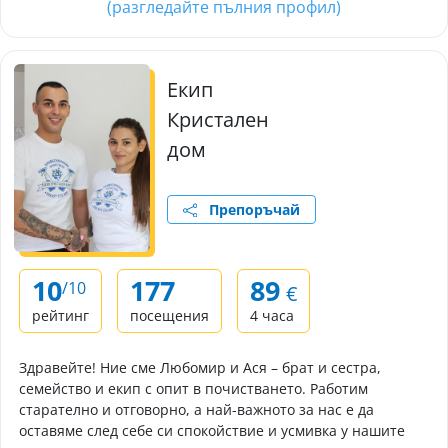
(разгледайте пълния профил)
Екип
Кристален
дом
Препоръчай
10
177
89
/10
€
рейтинг
посещения
4 часа
Здравейте! Ние сме Любомир и Ася – брат и сестра,
семейство и екип с опит в почистването. Работим
старателно и отговорно, а най-важното за нас е да
оставяме след себе си спокойствие и усмивка у нашите