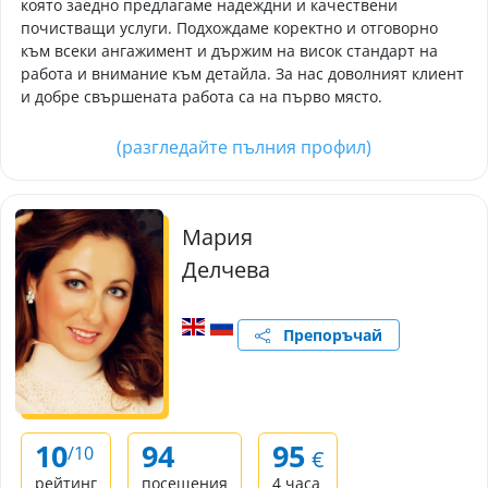
която заедно предлагаме надеждни и качествени
почистващи услуги. Подхождаме коректно и отговорно
към всеки ангажимент и държим на висок стандарт на
работа и внимание към детайла. За нас доволният клиент
и добре свършената работа са на първо място.
(разгледайте пълния профил)
Мария
Делчева
Препоръчай
10
94
95
/10
€
рейтинг
посещения
4 часа