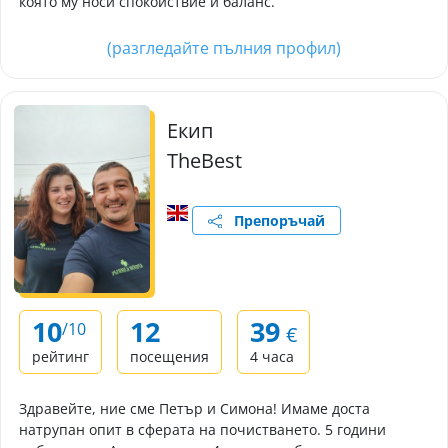
която му носи спокойствие и баланс.
(разгледайте пълния профил)
Екип
TheBest
Препоръчай
10
12
39
/10
€
рейтинг
посещения
4 часа
Здравейте, ние сме Петър и Симона! Имаме доста
натрупан опит в сферата на почистването. 5 години