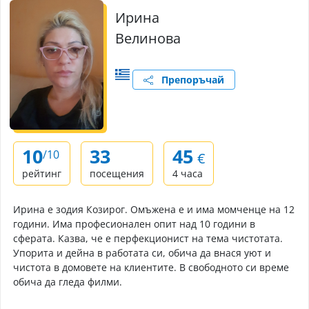
Ирина
Велинова
Препоръчай
10
33
45
/10
€
рейтинг
посещения
4 часа
Ирина е зодия Козирог. Омъжена е и има момченце на 12
години. Има професионален опит над 10 години в
сферата. Казва, че е перфекционист на тема чистотата.
Упорита и дейна в работата си, обича да внася уют и
чистота в домовете на клиентите. В свободното си време
обича да гледа филми.