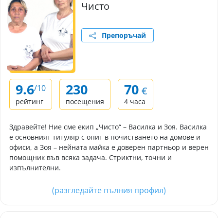
Чисто
Препоръчай
9.6
230
70
/10
€
рейтинг
посещения
4 часа
Здравейте! Ние сме екип „Чисто“ – Василка и Зоя. Василка
е основният титуляр с опит в почистването на домове и
офиси, а Зоя – нейната майка е доверен партньор и верен
помощник във всяка задача. Стриктни, точни и
изпълнителни.
(разгледайте пълния профил)