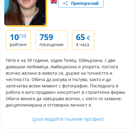
Препоръчай
10
759
65
/10
€
рейтинг
посещения
4 часа
Петя е на 39 години, зодия Телец. Обвързана, с два
домашни любимеца. Амбициозна и упорита, постига
всичко желано в живота си, държи на точността и
честността. Обича да рисува и пътува, както и да
запечатва всеки момент с фотография. Последната ѝ
работа е като продавач консултант в строителна фирма.
Обича винаги да завършва всичко, с което се захване,
дисциплинирана и отговорна личност е.
(разгледайте пълния профил)