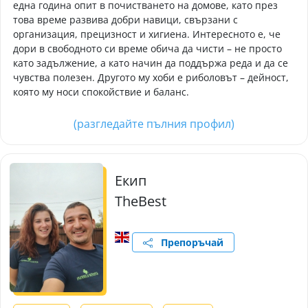
една година опит в почистването на домове, като през
това време развива добри навици, свързани с
организация, прецизност и хигиена. Интересното е, че
дори в свободното си време обича да чисти – не просто
като задължение, а като начин да поддържа реда и да се
чувства полезен. Другото му хоби е риболовът – дейност,
която му носи спокойствие и баланс.
(разгледайте пълния профил)
Екип
TheBest
Препоръчай