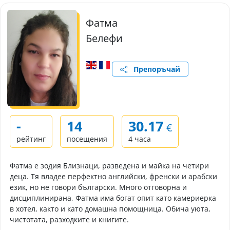
Фатма
Белефи
Препоръчай
-
14
30.17
€
рейтинг
посещения
4 часа
Фатма е зодия Близнаци, разведена и майка на четири
деца. Тя владее перфектно английски, френски и арабски
език, но не говори български. Много отговорна и
дисциплинирана, Фатма има богат опит като камериерка
в хотел, както и като домашна помощница. Обича уюта,
чистотата, разходките и книгите.