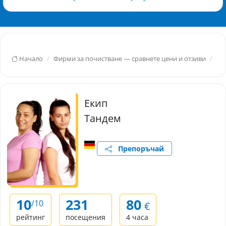
Начало
Фирми за почистване — сравнете цени и отзиви
Ко
Екип
Тандем
Препоръчай
10
231
80
/10
€
рейтинг
посещения
4 часа