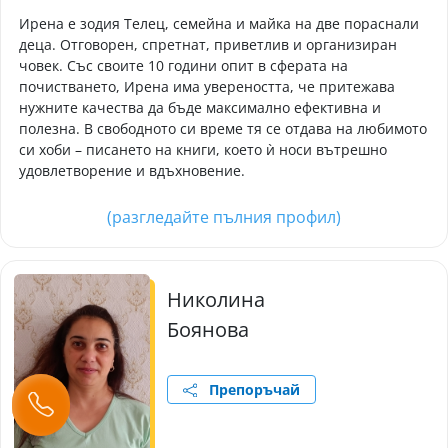
Ирена е зодия Телец, семейна и майка на две пораснали
деца. Отговорен, спретнат, приветлив и организиран
човек. Със своите 10 години опит в сферата на
почистването, Ирена има увереността, че притежава
нужните качества да бъде максимално ефективна и
полезна. В свободното си време тя се отдава на любимото
си хоби – писането на книги, което ѝ носи вътрешно
удовлетворение и вдъхновение.
(разгледайте пълния профил)
Николина
Боянова
Препоръчай