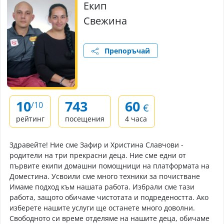
Екип
Свежина
Препоръчай
10
743
60
/10
€
рейтинг
посещения
4 часа
Здравейте! Ние сме Зафир и Христина Славчови -
родители на три прекрасни деца. Ние сме едни от
първите екипи домашни помощници на платформата на
Доместина. Усвоили сме много техники за почистване
Имаме подход към нашата работа. Избрали сме тази
работа, защото обичаме чистотата и подредеността. Ако
изберете нашите услуги ще останете много доволни.
Свободното си време отделяме на нашите деца, обичаме