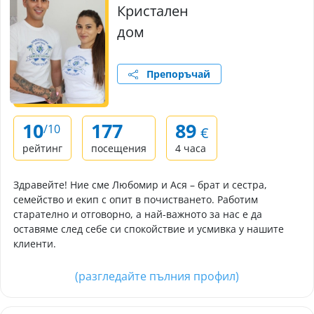
Кристален
дом
Препоръчай
10
177
89
/10
€
рейтинг
посещения
4 часа
Здравейте! Ние сме Любомир и Ася – брат и сестра,
семейство и екип с опит в почистването. Работим
старателно и отговорно, а най-важното за нас е да
оставяме след себе си спокойствие и усмивка у нашите
клиенти.
(разгледайте пълния профил)