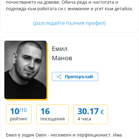
почистването на домове. Обича реда и чистотата и
подхожда към работата си с внимание и усет към детайла.
(разгледайте пълния профил)
Емил
Манов
Препоръчай
10
16
30.17
/10
€
рейтинг
посещения
4 часа
Емил е зодия Овен - несемеен и перфекционист. Има