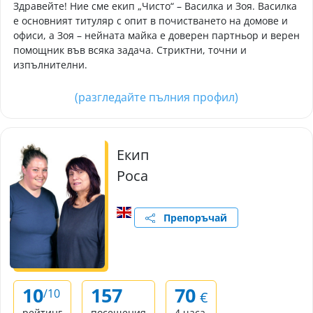
Здравейте! Ние сме екип „Чисто“ – Василка и Зоя. Василка
е основният титуляр с опит в почистването на домове и
офиси, а Зоя – нейната майка е доверен партньор и верен
помощник във всяка задача. Стриктни, точни и
изпълнителни.
(разгледайте пълния профил)
Екип
Роса
Препоръчай
10
157
70
/10
€
рейтинг
посещения
4 часа