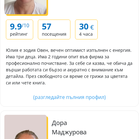
9.9
57
30
/10
€
рейтинг
посещения
4 часа
Юлия е зодия Овен, вечен оптимист изпълнен с енергия.
Има три деца. Има 2 години опит във фирма за
професионално почистване. За себе си казва, че обича да
върши работата си бързо и акуратно с внимание към
детайла. През свободното си време се грижи за цветята
си или чете книга.
(разгледайте пълния профил)
Дора
Маджурова