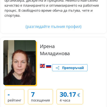
организира, дискретна и прецизна. Нейното най-силно
качество е планирането и оптимизирането на работния
процес. В свободното време обича да пътува, чете и
спортува.
(разгледайте пълния профил)
Ирена
Миладинова
Препоръчай
-
7
30.17
€
рейтинг
посещения
4 часа