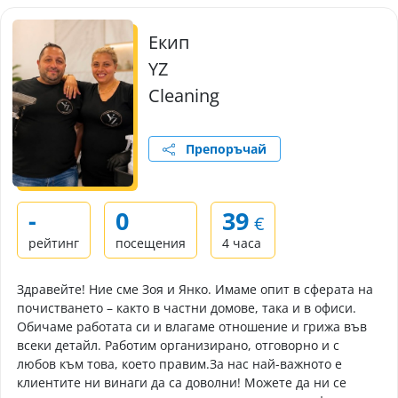
Екип
YZ
Cleaning
Препоръчай
-
0
39
€
рейтинг
посещения
4 часа
Здравейте! Ние сме Зоя и Янко. Имаме опит в сферата на
почистването – както в частни домове, така и в офиси.
Обичаме работата си и влагаме отношение и грижа във
всеки детайл. Работим организирано, отговорно и с
любов към това, което правим.​За нас най-важното е
клиентите ни винаги да са доволни! Можете да ни се