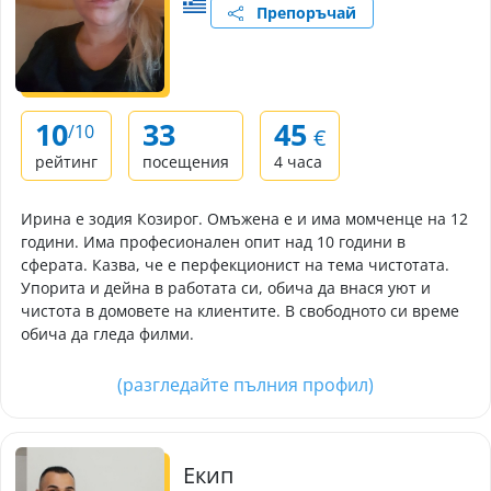
Препоръчай
10
33
45
/10
€
рейтинг
посещения
4 часа
Ирина е зодия Козирог. Омъжена е и има момченце на 12
години. Има професионален опит над 10 години в
сферата. Казва, че е перфекционист на тема чистотата.
Упорита и дейна в работата си, обича да внася уют и
чистота в домовете на клиентите. В свободното си време
обича да гледа филми.
(разгледайте пълния профил)
Екип