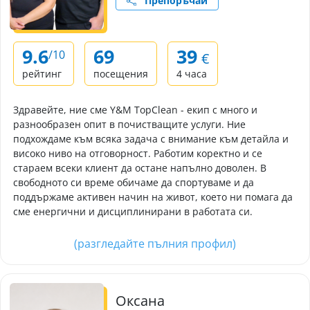
Препоръчай
9.6
69
39
/10
€
рейтинг
посещения
4 часа
Здравейте, ние сме Y&M TopClean - екип с много и
разнообразен опит в почистващите услуги. Ние
подхождаме към всяка задача с внимание към детайла и
високо ниво на отговорност. Работим коректно и се
стараем всеки клиент да остане напълно доволен. В
свободното си време обичаме да спортуваме и да
поддържаме активен начин на живот, което ни помага да
сме енергични и дисциплинирани в работата си.
(разгледайте пълния профил)
Оксана