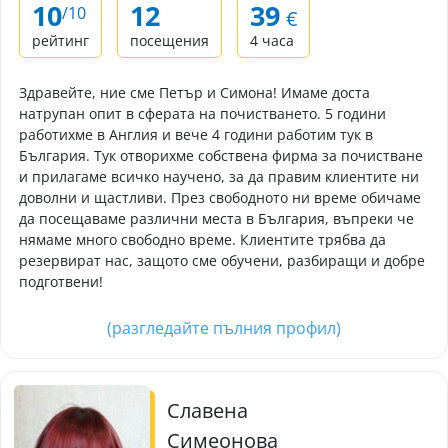
10
12
39
/10
€
рейтинг
посещения
4 часа
Здравейте, ние сме Петър и Симона! Имаме доста
натрупан опит в сферата на почистването. 5 години
работихме в Англия и вече 4 години работим тук в
България. Тук отворихме собствена фирма за почистване
и прилагаме всичко научено, за да правим клиентите ни
доволни и щастливи. През свободното ни време обичаме
да посещаваме различни места в България, въпреки че
нямаме много свободно време. Клиентите трябва да
резервират нас, защото сме обучени, разбиращи и добре
подготвени!
(разгледайте пълния профил)
Славена
Симеонова