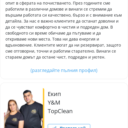
опит в сферата на почистването. През годините сме
работили в различни домове и винаги се стремим да
вършим работата си качествено, бързо и с внимание към
детайла. За нас е важно клиентите да останат доволни и
да се чувстват комфортно в чистия и подреден дом. В
свободното си време обичаме да пътуваме и да
откриваме нови места. Това ни дава енергия и
вдъхновение. Клиентите могат да ни резервират, защото
сме отговорни, точни и работим старателно. Винаги се
стараем домът да остане чист, подреден и уютен.
(разгледайте пълния профил)
Екип
Y&M
TopClean