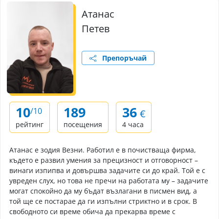
Атанас
Петев
Препоръчай
10
189
36
/10
€
рейтинг
посещения
4 часа
Атанас е зодия Везни. Работил е в почистваща фирма,
където е развил умения за прецизност и отговорност –
винаги изпипва и довършва задачите си до край. Той е с
увреден слух, но това не пречи на работата му – задачите
могат спокойно да му бъдат възлагани в писмен вид, а
той ще се постарае да ги изпълни стриктно и в срок. В
свободното си време обича да прекарва време с