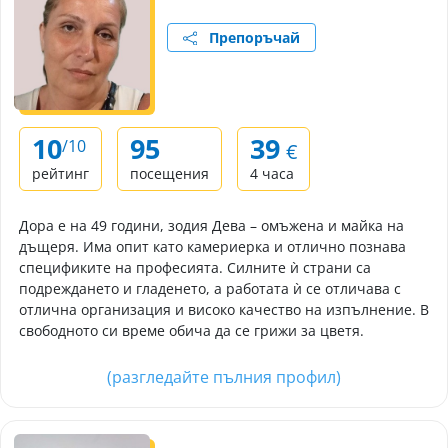
Препоръчай
10
95
39
/10
€
рейтинг
посещения
4 часа
Дора е на 49 години, зодия Дева – омъжена и майка на
дъщеря. Има опит като камериерка и отлично познава
спецификите на професията. Силните ѝ страни са
подреждането и гладенето, а работата ѝ се отличава с
отлична организация и високо качество на изпълнение. В
свободното си време обича да се грижи за цветя.
(разгледайте пълния профил)