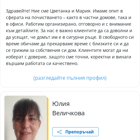
Здравейте! Ние сме Цветанка и Мария. Имаме опит в
сферата на почистването – както в частни домове, така и
в офиси. Работим организирано, отговорно и с внимание
към детайлите. За нас е важно клиентите да са доволни и
да усещат, че домът им е в сигурни ръце. В свободното си
време обичаме да прекарваме време с близките си и да
се грижим за собствения си дом. Клиентите могат да ни
изберат с доверие, защото сме точни, коректни и винаги
вършим работата си качествено.
(разгледайте пълния профил)
Юлия
Величкова
Препоръчай