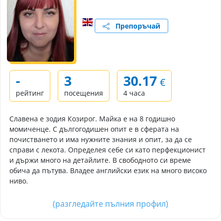
Препоръчай
-
3
30.17
€
рейтинг
посещения
4 часа
Славена е зодия Козирог. Майка е на 8 годишно
момиченце. С дългогодишен опит е в сферата на
почистването и има нужните знания и опит, за да се
справи с лекота. Определея себе си като перфекционист
и държи много на детайлите. В свободното си време
обича да пътува. Владее английски език на много високо
ниво.
(разгледайте пълния профил)