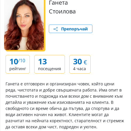
Ганета
Стоилова
Препоръчай
10
13
30
/10
€
рейтинг
посещения
4 часа
Ганета е отговорен и организиран човек, който цени
реда, чистотата и добре свършената работа. Има опит в
почистването и подхожда към всеки дом с внимание към
детайла и уважение към изискванията на клиента. В
свободното си време обича да пътува, да спортува и да
води активен начин на живот. Клиентите могат да
разчитат на нейната коректност, старателност и стремеж
да оставя всеки дом чист, подреден и уютен.