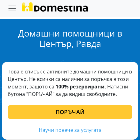
Домашни помощници в
Център, Равда
Това е списък с активните домашни помощници в
Център. Не всички са налични за поръчка в този
момент, защото са
100% резервирани
. Натисни
бутона "ПОРЪЧАЙ" за да видиш свободните.
ПОРЪЧАЙ
Научи повече за услугата