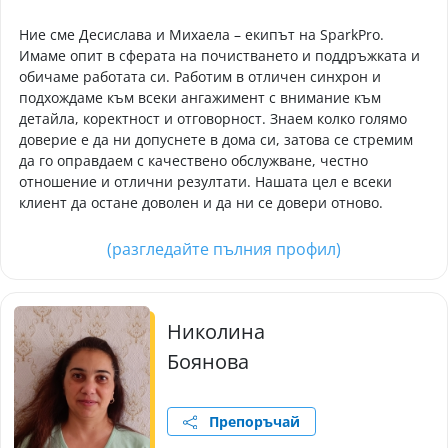
Ние сме Десислава и Михаела – екипът на SparkPro.
Имаме опит в сферата на почистването и поддръжката и
обичаме работата си. Работим в отличен синхрон и
подхождаме към всеки ангажимент с внимание към
детайла, коректност и отговорност. Знаем колко голямо
доверие е да ни допуснете в дома си, затова се стремим
да го оправдаем с качествено обслужване, честно
отношение и отлични резултати. Нашата цел е всеки
клиент да остане доволен и да ни се довери отново.
(разгледайте пълния профил)
Николина
Боянова
Препоръчай