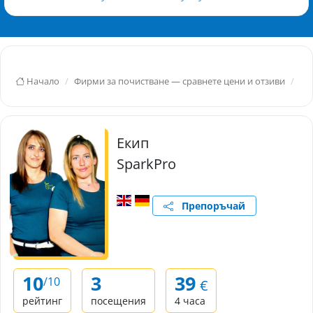
Начало
Фирми за почистване — сравнете цени и отзиви
Ру
Екип
SparkPro
Препоръчай
10
3
39
/10
€
рейтинг
посещения
4 часа