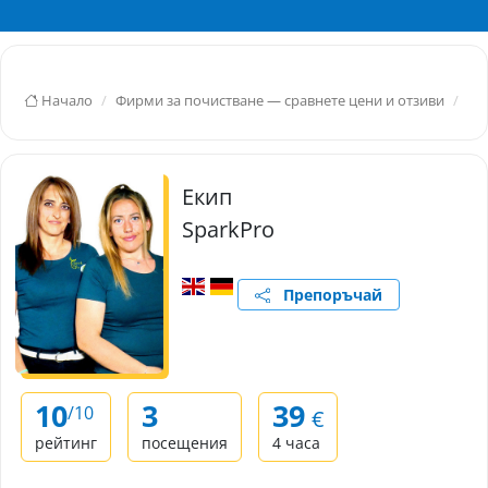
Начало
Фирми за почистване — сравнете цени и отзиви
Ра
Екип
SparkPro
Препоръчай
10
3
39
/10
€
рейтинг
посещения
4 часа