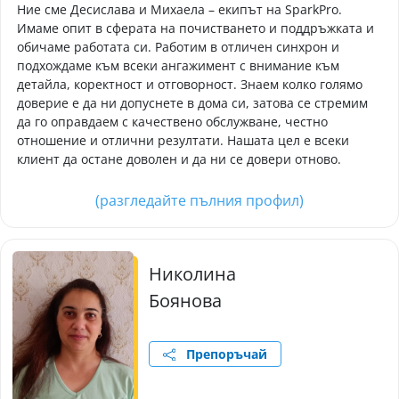
Ние сме Десислава и Михаела – екипът на SparkPro.
Имаме опит в сферата на почистването и поддръжката и
обичаме работата си. Работим в отличен синхрон и
подхождаме към всеки ангажимент с внимание към
детайла, коректност и отговорност. Знаем колко голямо
доверие е да ни допуснете в дома си, затова се стремим
да го оправдаем с качествено обслужване, честно
отношение и отлични резултати. Нашата цел е всеки
клиент да остане доволен и да ни се довери отново.
(разгледайте пълния профил)
Николина
Боянова
Препоръчай