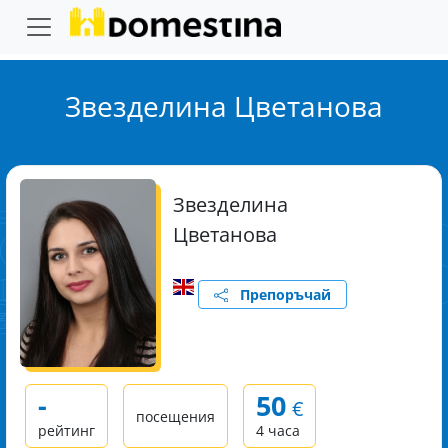
Звезделина Цветанова
Звезделина
Цветанова
Препоръчай
-
50
€
посещения
рейтинг
4 часа