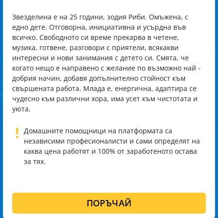
Звезделина е на 25 години, зодия Риби. Омъжена, с
едно дете. Отговорна, инициативна и усърдна във
всичко. Свободното си време прекарва в четене,
музика, готвене, разговори с приятели, всякакви
интересни и нови занимания с детето си. Смята, че
когато нещо е направено с желание по възможно най -
добрия начин, добавя допълнително стойност към
свършената работа. Млада е, енергична, адаптира се
чудесно към различни хора, има усет към чистотата и
уюта.
!
Домашните помощници на платформата са
независими професионалисти и сами определят на
каква цена работят и 100% от заработеното остава
за тях.
ПОРЪЧАЙ