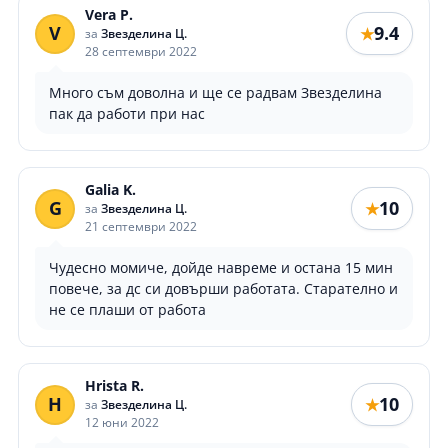
Vera P.
V
9.4
★
за
Звезделина Ц.
28 септември 2022
Много съм доволна и ще се радвам Звезделина
пак да работи при нас
Galia K.
G
10
★
за
Звезделина Ц.
21 септември 2022
Чудесно момиче, дойде навреме и остана 15 мин
повече, за дс си довърши работата. Старателно и
не се плаши от работа
Hrista R.
H
10
★
за
Звезделина Ц.
12 юни 2022