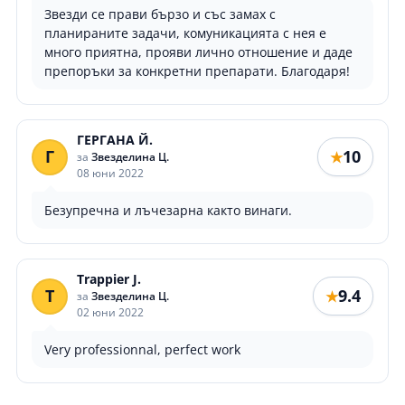
Звезди се прави бързо и със замах с
планираните задачи, комуникацията с нея е
много приятна, прояви лично отношение и даде
препоръки за конкретни препарати. Благодаря!
ГЕРГАНА Й.
Г
10
★
за
Звезделина Ц.
08 юни 2022
Безупречна и лъчезарна както винаги.
Trappier J.
T
9.4
★
за
Звезделина Ц.
02 юни 2022
Very professionnal, perfect work