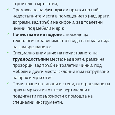
строителна мръсотия;
Премахване на
фин прах
и пръски по най-
недостъпните места в помещението (над врати,
дограми, зад тръби на сифони, зад тоалетни
чинии, под мебели и др.);
Почистване на подове
с подходяща
технология в зависимост от вида на пода и вида
на замърсяването;
Специално внимание на почистването на
труднодостъпни
места: над врати, рамки на
прозорци, зад тръби и тоалетни чинии, под
мебели и други места, склонни към натрупване
на прах и мръсотия;
Почистване на тавани и стени, отстраняване на
прах и мръсотия от тези вертикални и
повдигнати повърхности с помощта на
специални инструменти.