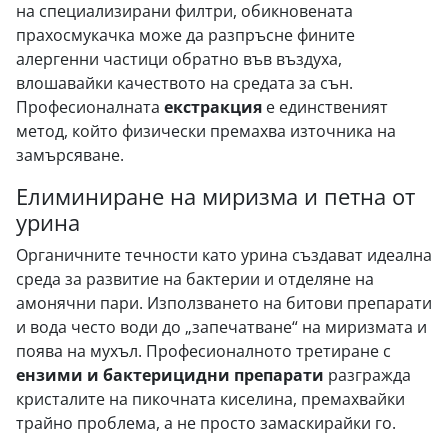
на специализирани филтри, обикновената
прахосмукачка може да разпръсне фините
алергенни частици обратно във въздуха,
влошавайки качеството на средата за сън.
Професионалната
екстракция
е единственият
метод, който физически премахва източника на
замърсяване.
Елиминиране на миризма и петна от
урина
Органичните течности като урина създават идеална
среда за развитие на бактерии и отделяне на
амонячни пари. Използването на битови препарати
и вода често води до „запечатване“ на миризмата и
поява на мухъл. Професионалното третиране с
ензими и бактерицидни препарати
разгражда
кристалите на пикочната киселина, премахвайки
трайно проблема, а не просто замаскирайки го.