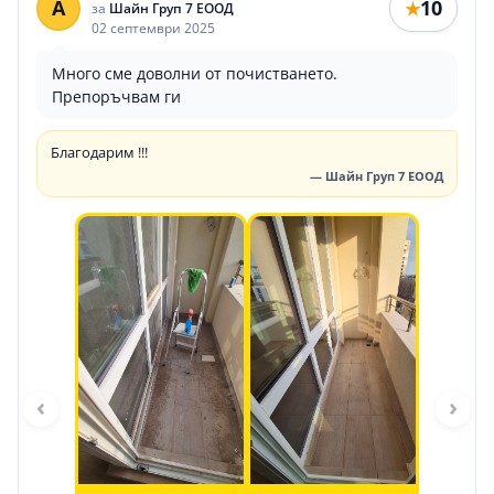
A
10
★
за
Шайн Груп 7 ЕООД
02 септември 2025
Много сме доволни от почистването.
Препоръчвам ги
Благодарим !!!
— Шайн Груп 7 ЕООД
‹
›