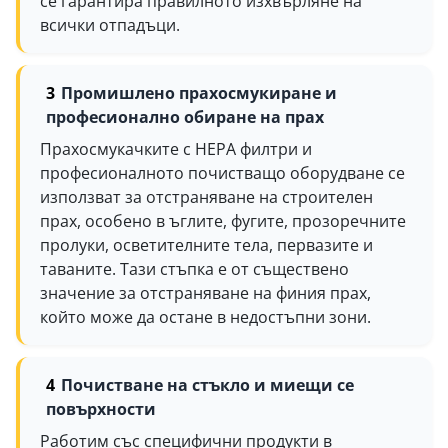
се гарантира правилното изхвърляне на
всички отпадъци.
Промишлено прахосмукиране и
професионално обиране на прах
Прахосмукачките с HEPA филтри и
професионалното почистващо оборудване се
използват за отстраняване на строителен
прах, особено в ъглите, фугите, прозоречните
пролуки, осветителните тела, первазите и
таваните. Тази стъпка е от съществено
значение за отстраняване на финия прах,
който може да остане в недостъпни зони.
Почистване на стъкло и миещи се
повърхности
Работим със специфични продукти в