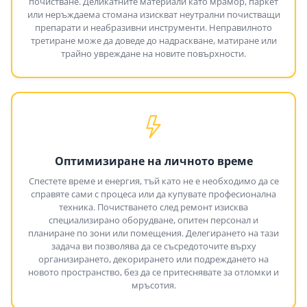
почистване. Деликатните материали като мрамор, паркет
или неръждаема стомана изискват неутрални почистващи
препарати и неабразивни инструменти. Неправилното
третиране може да доведе до надраскване, матиране или
трайно увреждане на новите повърхности.
Оптимизиране на личното време
Спестете време и енергия, тъй като не е необходимо да се
справяте сами с процеса или да купувате професионална
техника. Почистването след ремонт изисква
специализирано оборудване, опитен персонал и
планиране по зони или помещения. Делегирането на тази
задача ви позволява да се съсредоточите върху
организирането, декорирането или подреждането на
новото пространство, без да се притеснявате за отломки и
мръсотия.