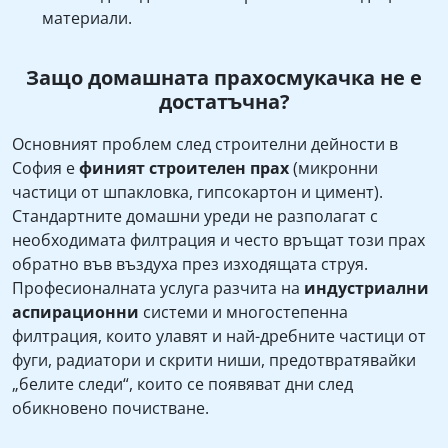
материали.
Защо домашната прахосмукачка не е
достатъчна?
Основният проблем след строителни дейности в
София е
финият строителен прах
(микронни
частици от шпакловка, гипсокартон и цимент).
Стандартните домашни уреди не разполагат с
необходимата филтрация и често връщат този прах
обратно във въздуха през изходящата струя.
Професионалната услуга разчита на
индустриални
аспирационни
системи и многостепенна
филтрация, които улавят и най-дребните частици от
фуги, радиатори и скрити ниши, предотвратявайки
„белите следи“, които се появяват дни след
обикновено почистване.