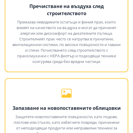
Пречистване на въздуха след
строителството
Премахва невидимите остатъци и финия прах, които
влияят на качеството на въздуха и могат да причинят
алергии или дискомфорт на дихателните пътища.
Строителният прах често се натрупва в пукнатини,
вентилационни системи, по високи повърхности и тавани
и стени. Почистването след строителството с
прахосмукачки с HEPA филтър и подходящи техники
осигурява среда без вредни частици.
Запазване на новопоставените облицовки
Защитете новопоставените повърхности, като подове,
плотове или стъкло, като избегнете повреди, причинени
от неподходящи продукти или неправилни техники за