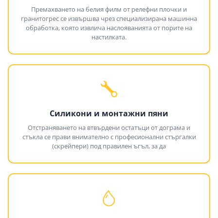
Премахването на белия филм от релефни плочки и
гранитогрес се извършва чрез специализирана машинна
обработка, която извлича наслояванията от порите на
настилката.
Силикони и монтажни пяни
Отстраняването на втвърдени остатъци от дограма и
стъкла се прави внимателно с професионални стъргалки
(скрейпери) под правилен ъгъл, за да