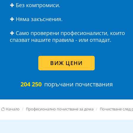
✚ Без компромиси.
✚ Няма закъснения.
✚ Само проверени професионалисти, които
спазват нашите правила - или отпадат.
ВИЖ ЦЕНИ
204 250
поръчани почиствания
Начало
Професионално почистване за дома
Почистване след 