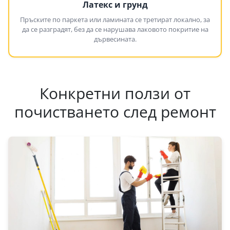
Латекс и грунд
Пръските по паркета или ламината се третират локално, за
да се разградят, без да се нарушава лаковото покритие на
дървесината.
Конкретни ползи от
почистването след ремонт