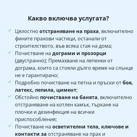
Какво включва услугата?
Цялостно
отстраняване на праха
, включително
фините прахови частици, останали от
строителството, във всяка стая на дома;
Почистване на
дограми и прозорци
(двустранно); Премахване на лепенки от
дограма, които са стояли дълго време на слънце
не е гарантирано;
Подробно почистване на петна и пръски от
боя,
латекс, лепила, цимент
;
Обстойно
почистване на банята
, включително
отстраняване на котлен камък, търкане на
плочки и дезинфекция на всички
приспособления;
Почистване на
осветителни тела, ключове и
контакти за
отстраняване на прах и