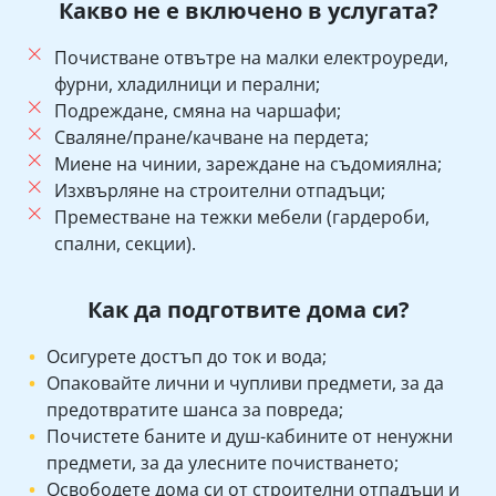
Какво не е включено в услугата?
Почистване отвътре на малки електроуреди,
фурни, хладилници и перални;
Подреждане, смяна на чаршафи;
Сваляне/пране/качване на пердета;
Миене на чинии, зареждане на съдомиялна;
Изхвърляне на строителни отпадъци;
Преместване на тежки мебели (гардероби,
спални, секции).
Как да подготвите дома си?
Осигурете достъп до ток и вода;
Опаковайте лични и чупливи предмети, за да
предотвратите шанса за повреда;
Почистете баните и душ-кабините от ненужни
предмети, за да улесните почистването;
Освободете дома си от строителни отпадъци и