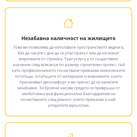
Незабавна наличност на жилището
Това ви позволява да използвате пространството веднага,
без да чакате с дни да се утаи прахът или да изчезнат
миризмите от строежа. Тази услуга е от съществено
значение след всякакъв по размер строителен проект, тъй
като професионалното почистване премахва химическите
остатъци, остатъците от материали и миризмите, които
причиняват дискомфорт и ви пречат да се нанесете
незабавно. За броени часове средата се превръща от
необитаема във функционална благодарение на
почистването след ремонт, което премахва и най-
упоритите мръсотии.