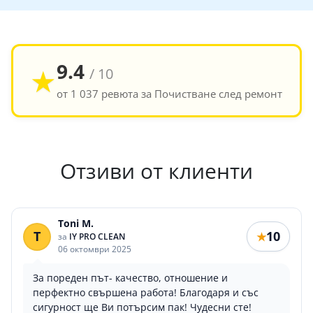
9.4
★
/ 10
от 1 037 ревюта за Почистване след ремонт
Отзиви от клиенти
Toni M.
T
10
★
за
IY PRO CLEAN
06 октомври 2025
За пореден път- качество, отношение и
перфектно свършена работа! Благодаря и със
сигурност ще Ви потърсим пак! Чудесни сте!