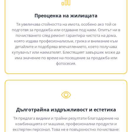
Преоценка на жилищата
Тя увеличава стойността на имота, особено ако той се
подготвя за продажба или отдаване под наем. Опитът ни в
почистването след ремонт гарантира чистота на дома,
която издава професионализъм, грижа и внимание към
детайлите и подобрява впечатлението, което получава
купувачът или наемателят. Блестящият завършек може да
има значение по време на посещение за продажба или
фотосесия.
Дълготрайна издръжливост и естетика
Тя предлага видими и трайни резултати благодарение на
комбинацията от машини, професионални продукти и
експертен персонал. Това не е повърхностно почистване: