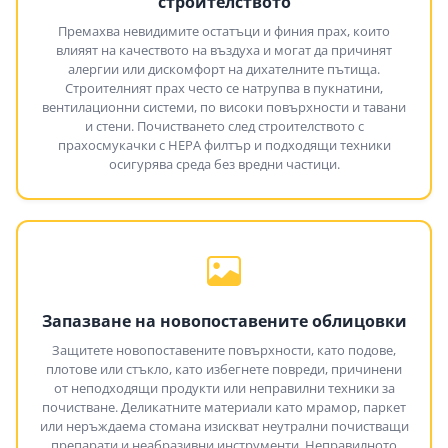
строителството
Премахва невидимите остатъци и финия прах, които
влияят на качеството на въздуха и могат да причинят
алергии или дискомфорт на дихателните пътища.
Строителният прах често се натрупва в пукнатини,
вентилационни системи, по високи повърхности и тавани
и стени. Почистването след строителството с
прахосмукачки с HEPA филтър и подходящи техники
осигурява среда без вредни частици.
Запазване на новопоставените облицовки
Защитете новопоставените повърхности, като подове,
плотове или стъкло, като избегнете повреди, причинени
от неподходящи продукти или неправилни техники за
почистване. Деликатните материали като мрамор, паркет
или неръждаема стомана изискват неутрални почистващи
препарати и неабразивни инструменти. Неправилното