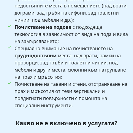
недостъпните места в помещението (над врати,
дограми, зад тръби на сифони, зад тоалетни
чинии, под мебели и др.);
Почистване на подове
с подходяща
технология в зависимост от вида на пода и вида
на замърсяването;
Специално внимание на почистването на
труднодостъпни
места: над врати, рамки на
прозорци, зад тръби и тоалетни чинии, под
мебели и други места, склонни към натрупване
на прах и мръсотия;
Почистване на тавани и стени, отстраняване на
прах и мръсотия от тези вертикални и
повдигнати повърхности с помощта на
специални инструменти.
Какво не е включено в услугата?