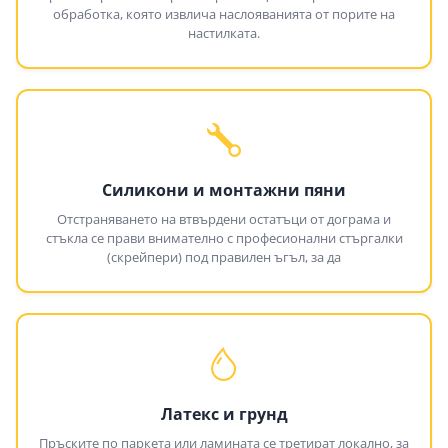
обработка, която извлича наслояванията от порите на
настилката.
Силикони и монтажни пяни
Отстраняването на втвърдени остатъци от дограма и
стъкла се прави внимателно с професионални стъргалки
(скрейпери) под правилен ъгъл, за да
Латекс и грунд
Пръските по паркета или ламината се третират локално, за