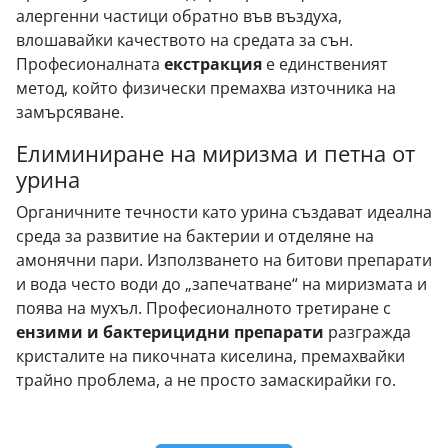
алергенни частици обратно във въздуха,
влошавайки качеството на средата за сън.
Професионалната
екстракция
е единственият
метод, който физически премахва източника на
замърсяване.
Елиминиране на миризма и петна от
урина
Органичните течности като урина създават идеална
среда за развитие на бактерии и отделяне на
амонячни пари. Използването на битови препарати
и вода често води до „запечатване“ на миризмата и
поява на мухъл. Професионалното третиране с
ензими и бактерицидни препарати
разгражда
кристалите на пикочната киселина, премахвайки
трайно проблема, а не просто замаскирайки го.