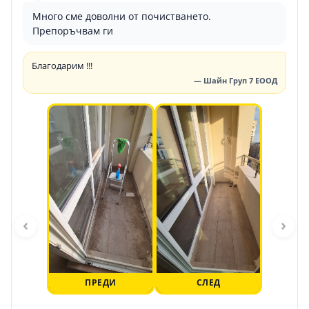
Много сме доволни от почистването.
Препоръчвам ги
Благодарим !!!
— Шайн Груп 7 ЕООД
‹
›
ПРЕДИ
СЛЕД