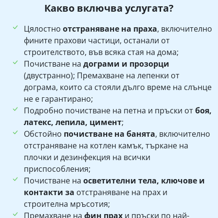
Какво включва услугата?
Цялостно
отстраняване на праха
, включително
фините прахови частици, останали от
строителството, във всяка стая на дома;
Почистване на
дограми и прозорци
(двустранно); Премахване на лепенки от
дограма, които са стояли дълго време на слънце
не е гарантирано;
Подробно почистване на петна и пръски от
боя,
латекс, лепила, цимент
;
Обстойно
почистване на банята
, включително
отстраняване на котлен камък, търкане на
плочки и дезинфекция на всички
приспособления;
Почистване на
осветителни тела, ключове и
контакти за
отстраняване на прах и
строителна мръсотия;
Премахване на
фин прах
и пръски по най-