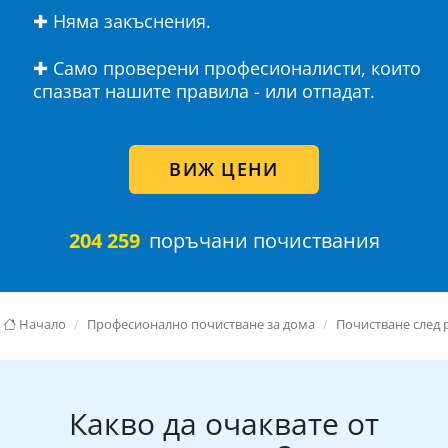
✚ Няма закъснения.
✚ Само проверени професионалисти, които
спазват нашите правила - или отпадат.
ВИЖ ЦЕНИ
204 259
поръчани почиствания
Начало
Професионално почистване за дома
Почистване след 
Какво да очаквате от