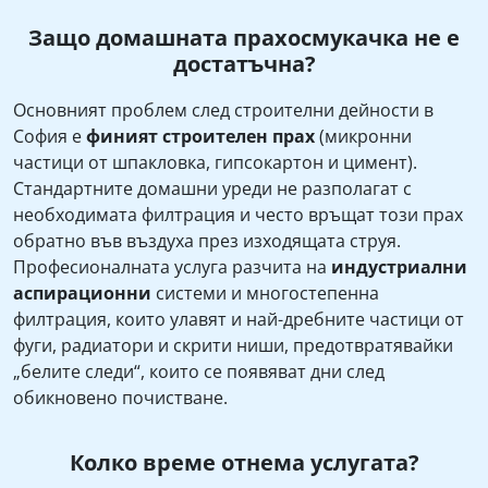
Защо домашната прахосмукачка не е
достатъчна?
Основният проблем след строителни дейности в
София е
финият строителен прах
(микронни
частици от шпакловка, гипсокартон и цимент).
Стандартните домашни уреди не разполагат с
необходимата филтрация и често връщат този прах
обратно във въздуха през изходящата струя.
Професионалната услуга разчита на
индустриални
аспирационни
системи и многостепенна
филтрация, които улавят и най-дребните частици от
фуги, радиатори и скрити ниши, предотвратявайки
„белите следи“, които се появяват дни след
обикновено почистване.
Колко време отнема услугата?