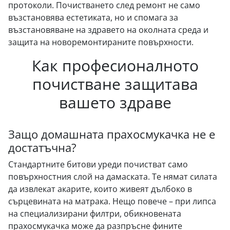
протоколи. Почистването след ремонт не само
възстановява естетиката, но и спомага за
възстановяване на здравето на околната среда и
защита на новоремонтираните повърхности.
Как професионалното
почистване защитава
вашето здраве
Защо домашната прахосмукачка не е
достатъчна?
Стандартните битови уреди почистват само
повърхностния слой на дамаската. Те нямат силата
да извлекат акарите, които живеят дълбоко в
сърцевината на матрака. Нещо повече – при липса
на специализирани филтри, обикновената
прахосмукачка може да разпръсне фините