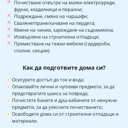
Почистване отвътре на малки електроуреди,
фурни, хладилници и перални;
Подреждане, смяна на чаршафи;
Сваляне/пране/качване на пердета;
Миене на чинии, зареждане на съдомиялна;
Изхвърляне на строителни отпадъци;
Преместване на тежки мебели (гардероби,
спални, секции).
Как да подготвите дома си?
Осигурете достъп до ток и вода;
Опаковайте лични и чупливи предмети, за да
предотвратите шанса за повреда;
Почистете баните и душ-кабините от ненужни
предмети, за да улесните почистването;
Освободете дома си от строителни отпадъци и
материали.