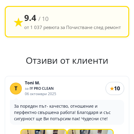
9.4
★
/ 10
от 1 037 ревюта за Почистване след ремонт
Отзиви от клиенти
Toni M.
T
10
★
за
IY PRO CLEAN
06 октомври 2025
За пореден път- качество, отношение и
перфектно свършена работа! Благодаря и със
сигурност ще Ви потърсим пак! Чудесни сте!