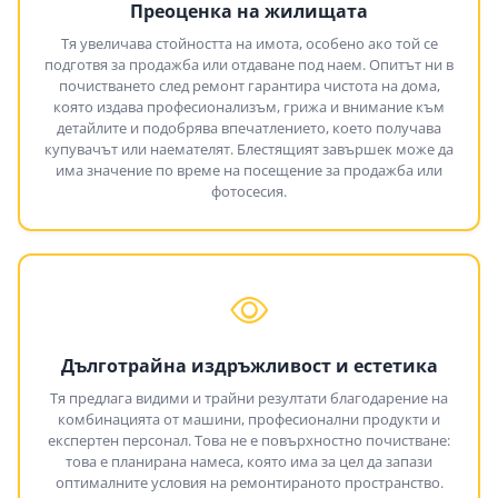
Преоценка на жилищата
Тя увеличава стойността на имота, особено ако той се
подготвя за продажба или отдаване под наем. Опитът ни в
почистването след ремонт гарантира чистота на дома,
която издава професионализъм, грижа и внимание към
детайлите и подобрява впечатлението, което получава
купувачът или наемателят. Блестящият завършек може да
има значение по време на посещение за продажба или
фотосесия.
Дълготрайна издръжливост и естетика
Тя предлага видими и трайни резултати благодарение на
комбинацията от машини, професионални продукти и
експертен персонал. Това не е повърхностно почистване:
това е планирана намеса, която има за цел да запази
оптималните условия на ремонтираното пространство.