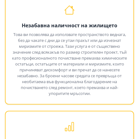
Незабавна наличност на жилището
Това ви позволява да използвате пространството веднага,
без да чакате с дни да се утаи прахът или да изчезнат
миризмите от строежа. Тази услуга е от съществено
значение след всякакъв по размер строителен проект, тъй
като професионалното почистване премахва химическите
остатъци, остатъците от материали и миризмите, които
причиняват дискомфорт и ви пречат да се нанесете
незабавно. За броени часове средата се превръща от
необитаема във функционална благодарение на
почистването след ремонт, което премахва и най-
упоритите мръсотии.