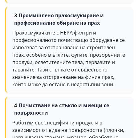
Промишлено прахосмукиране и
професионално обиране на прах
Прахосмукачките с HEPA филтри и
професионалното почистващо оборудване се
използват за отстраняване на строителен
прах, особено в ъглите, фугите, прозоречните
пролуки, осветителните тела, первазите и
таваните. Тази стъпка е от съществено
значение за отстраняване на финия прах,
който може да остане в недостъпни зони.
Почистване на стъкло и миещи се
повърхности
Работим със специфични продукти в
зависимост от вида на повърхността (плочки,
неръждаема стомана, мрамор, обработено