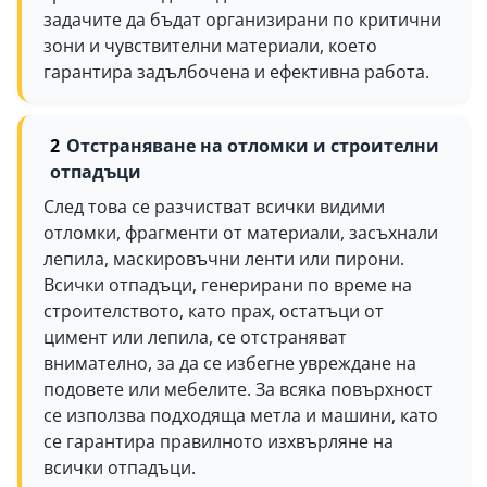
задачите да бъдат организирани по критични
зони и чувствителни материали, което
гарантира задълбочена и ефективна работа.
Отстраняване на отломки и строителни
отпадъци
След това се разчистват всички видими
отломки, фрагменти от материали, засъхнали
лепила, маскировъчни ленти или пирони.
Всички отпадъци, генерирани по време на
строителството, като прах, остатъци от
цимент или лепила, се отстраняват
внимателно, за да се избегне увреждане на
подовете или мебелите. За всяка повърхност
се използва подходяща метла и машини, като
се гарантира правилното изхвърляне на
всички отпадъци.