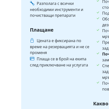
По
Разполага с всички
сто
необходими инструменти и
Под
почистващи препарати
Об
дез
Плащане
По
мръ
Цената е фиксирана по
Пр
време на резервацията и не се
зад
променя
По
Плаща се в брой на екипа
зам
след приключване на услугата
Спе
зад
мръ
Поч
пов
Какво