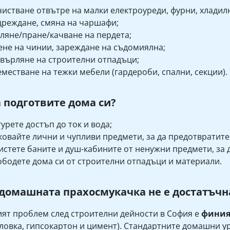
истване отвътре на малки електроуреди, фурни, хладил
реждане, смяна на чаршафи;
ляне/пране/качване на пердета;
не на чинии, зареждане на съдомиялна;
върляне на строителни отпадъци;
местване на тежки мебели (гардероби, спални, секции).
а подготвите дома си?
урете достъп до ток и вода;
овайте лични и чупливи предмети, за да предотвратите
стете баните и душ-кабините от ненужни предмети, за 
бодете дома си от строителни отпадъци и материали.
домашната прахосмукачка не е достатъчн
ят проблем след строителни дейности в София е
финия
ловка, гипсокартон и цимент). Стандартните домашни у