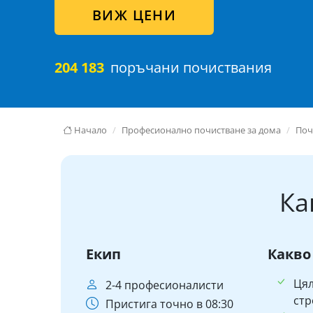
ВИЖ ЦЕНИ
204 183
поръчани почиствания
Начало
Професионално почистване за дома
Поч
Ка
Екип
Какво
Ця
2-4 професионалисти
стр
Пристига точно в 08:30