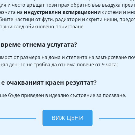
ия и често връщат този прах обратно във въздуха през
разчита на
индустриални аспирационни
системи и мно
бните частици от фуги, радиатори и скрити ниши, предот
т дни след обикновено почистване.
 време отнема услугата?
имост от размера на дома и степента на замърсяване п
цял ден. То не трябва да отнема повече от 9 часа;
 е очакваният краен резултат?
ще бъде приведен в идеално състояние за ползване.
ВИЖ ЦЕНИ