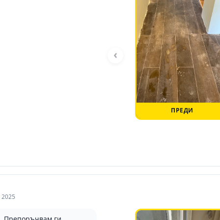
‹
ПРЕДИ
 2025
о. Препоръчвам ги