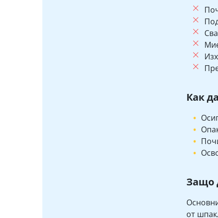
Поч
Под
Сва
Мие
Изх
Пре
Как д
Осиг
Опак
Почи
Осво
Защо 
Основни
от шпак