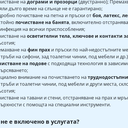
чистване на
дограми и прозорци
(двустранно); Премахв
яли дълго време на слънце не е гарантирано;
робно почистване на петна и пръски от
боя, латекс, л
стойно
почистване на банята
, включително отстранява
инфекция на всички приспособления;
чистване на
осветителни тела, ключове и контакти з
сотия;
емахване на
фин прах
и пръски по най-недостъпните ме
 тръби на сифони, зад тоалетни чинии, под мебели и др.)
чистване на подове
с подходяща технология в зависимо
ърсяването;
циално внимание на почистването на
труднодостъпн
 тръби и тоалетни чинии, под мебели и други места, скл
сотия;
истване на тавани и стени, отстраняване на прах и мръ
ърхности с помощта на специални инструменти.
 не е включено в услугата?