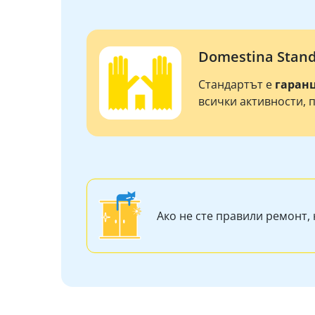
Domestina Stan
Стандартът е
гаран
всички активности, 
Ако не сте правили ремонт, 