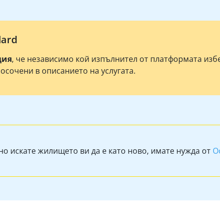
dard
ция
, че независимо кой изпълнител от платформата из
посочени в описанието на услугата.
но искате жилището ви да е като ново, имате нужда от
О