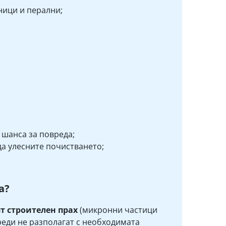
ници и перални;
 шанса за повреда;
да улесните почистването;
а?
т строителен прах
(микронни частици
реди не разполагат с необходимата