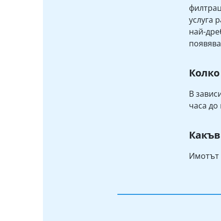
филтрац
услуга 
най-дре
появява
Колко
В завис
часа до 
Какъв
Имотът 