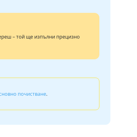
береш – той ще изпълни прецизно
сновно почистване
.