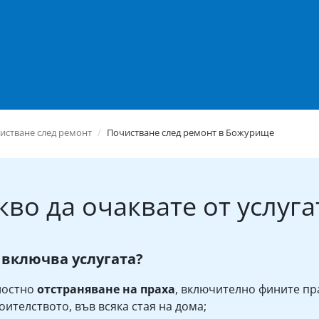
истване след ремонт
Почистване след ремонт в Божурище
кво да очаквате от услуга
 включва услугата?
лостно
отстраняване на праха
, включително фините пр
оителството, във всяка стая на дома;