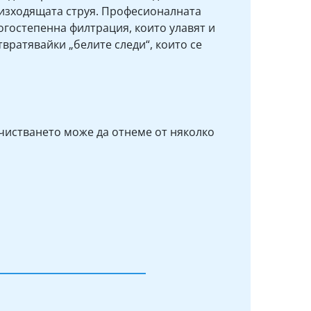
 изходящата струя. Професионалната
гостепенна филтрация, които улавят и
вратявайки „белите следи“, които се
очистването може да отнеме от няколко