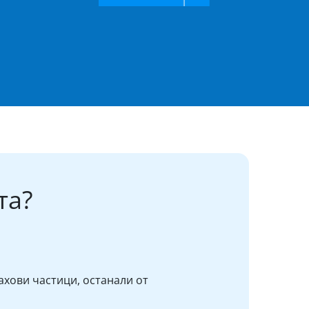
та?
ахови частици, останали от