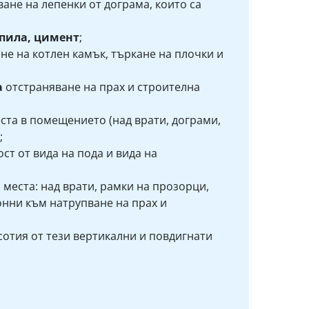
ане на лепенки от дограма, които са
епила, цимент
;
не на котлен камък, търкане на плочки и
а
отстраняване на прах и строителна
ста в помещението (над врати, дограми,
;
ст от вида на пода и вида на
и
места: над врати, рамки на прозорци,
онни към натрупване на прах и
сотия от тези вертикални и повдигнати