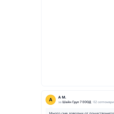
A M.
A
за
Шайн Груп 7 ЕООД
·
02 септември
Много сме доволни от почистванет