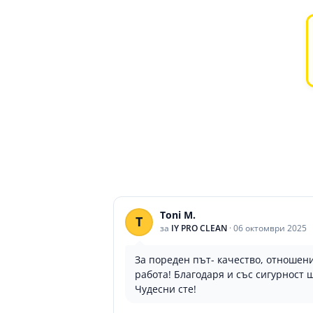
Toni M.
T
за
IY PRO CLEAN
·
06 октомври 2025
За пореден път- качество, отноше
работа! Благодаря и със сигурност 
Чудесни сте!