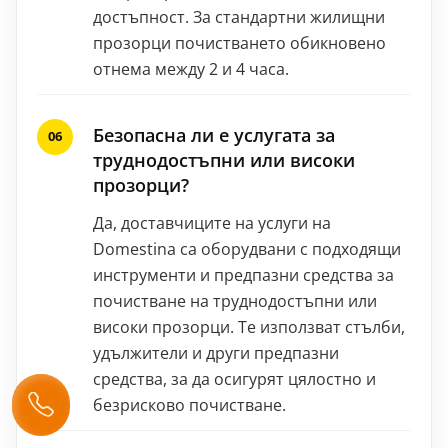
достъпност. За стандартни жилищни
прозорци почистването обикновено
отнема между 2 и 4 часа.
Безопасна ли е услугата за
труднодостъпни или високи
прозорци?
Да, доставчиците на услуги на
Domestina са оборудвани с подходящи
инструменти и предпазни средства за
почистване на труднодостъпни или
високи прозорци. Те използват стълби,
удължители и други предпазни
средства, за да осигурят цялостно и
безрисково почистване.