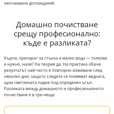
неочаквани доплащания.
Домашно почистване
срещу професионално:
къде е разликата?
Кърпа, препарат за стъкла и малко вода — толкова
е нужно, нали? На теория да. На практика обаче
резултатът най-често е повторно измиване след
няколко дни, защото следите се появяват веднага,
щом светлината падне под определен ъгъл.
Разликата между домашното и професионалното
почистване е в три неща: