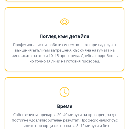
Поглед към детайла
Професионалистът работи системно — отгоре надолу, от
външния ъгъл към вътрешния, със смяна на гумата на
чистачката на всеки 10–15 прозореца. Дребна подробност,
но точно тя личи на готовия прозорец.
Време
Собственикът прекарва 30–40 минути на прозорец, за да
постигне удовлетворителен резултат. Професионалист със
същите прозорци се справя за 8–12 минути и без