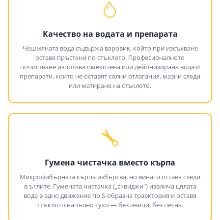
Качество на водата и препарата
Чешмяната вода съдържа варовик, който при изсъхване
оставя пръстени по стъклото. Професионалното
почистване използва омекотена или дейонизирана вода и
препарати, които не оставят солни отлагания, мазни следи
или матиране на стъклото.
Гумена чистачка вместо кърпа
Микрофибърната кърпа избърсва, но винаги оставя следи
в ъглите. Гумената чистачка („сквиджи") извлича цялата
вода в едно движение по S-образна траектория и оставя
стъклото напълно сухо — без ивици, без петна.