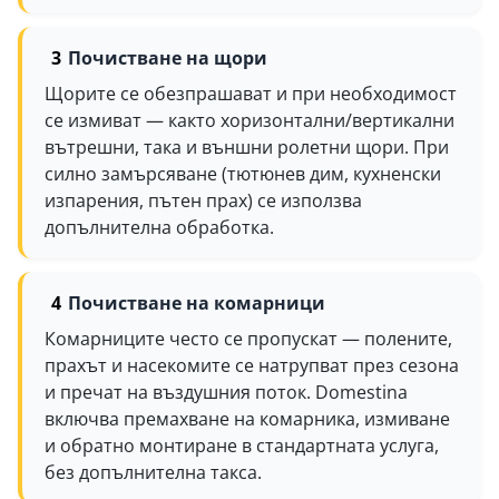
Почистване на щори
Щорите се обезпрашават и при необходимост
се измиват — както хоризонтални/вертикални
вътрешни, така и външни ролетни щори. При
силно замърсяване (тютюнев дим, кухненски
изпарения, пътен прах) се използва
допълнителна обработка.
Почистване на комарници
Комарниците често се пропускат — полените,
прахът и насекомите се натрупват през сезона
и пречат на въздушния поток. Domestina
включва премахване на комарника, измиване
и обратно монтиране в стандартната услуга,
без допълнителна такса.