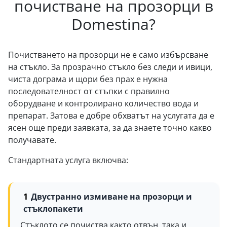
почистване на прозорци в
Domestina?
Почистването на прозорци не е само избърсване
на стъкло. За прозрачно стъкло без следи и ивици,
чиста дограма и щори без прах е нужна
последователност от стъпки с правилно
оборудване и контролирано количество вода и
препарат. Затова е добре обхватът на услугата да е
ясен още преди заявката, за да знаете точно какво
получавате.
Стандартната услуга включва:
Двустранно измиване на прозорци и
стъклопакети
Стъклото се почиства както отвън, така и