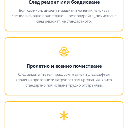
След ремонт или боядисване
Боя, силикон, цимент и защитни лепенки изискват
специализирано почистване — резервирайте „почистване
след ремонт", не стандартното.
Пролетно и есенно почистване
След зимата (пътен прах, сол, мъгла) и след цъфтеж
(полени) прозорците натрупват замърсявания, които
стандартно почистване трудно отстранява.