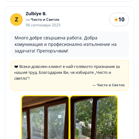
Zulbiye B.
Z
10
★
за
Чисто и Светло
06 септември 2025
Много добре свършена работа. Добра
комуникация и професионално изпълнение на
задачата! Препоръчвам!
❤️ Всеки доволен клиент е най-голямото признание за
нашия труд. Благодарим Ви, че избирате „Чисто и
светло“!
— Чисто и Светло