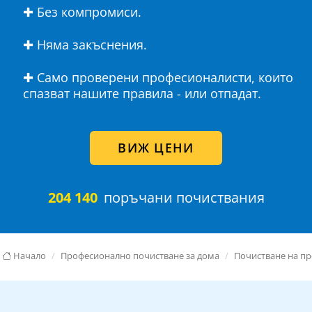
✚ Без компромиси.
✚ Няма закъснения.
✚ Само проверени професионалисти, които
спазват нашите правила - или отпадат.
ВИЖ ЦЕНИ
204 140
поръчани почиствания
Начало
Професионално почистване за дома
Почистване на п