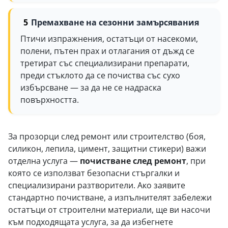
Премахване на сезонни замърсявания
Птичи изпражнения, остатъци от насекоми,
полени, пътен прах и отлагания от дъжд се
третират със специализирани препарати,
преди стъклото да се почиства със сухо
избърсване — за да не се надраска
повърхността.
За прозорци след ремонт или строителство (боя,
силикон, лепила, цимент, защитни стикери) важи
отделна услуга —
почистване след ремонт
, при
която се използват безопасни стъргалки и
специализирани разтворители. Ако заявите
стандартно почистване, а изпълнителят забележи
остатъци от строителни материали, ще ви насочи
към подходящата услуга, за да избегнете