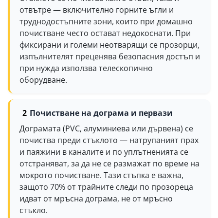
отвътре — включително горните ъгли и
труднодостъпните зони, които при домашно
почистване често остават недокоснати. При
фиксирани и големи неотварящи се прозорци,
изпълнителят преценява безопасния достъп и
при нужда използва телескопично
оборудване.
Почистване на дограма и первази
Дограмата (PVC, алуминиева или дървена) се
почиства преди стъклото — натрупаният прах
и паяжини в каналите и по уплътненията се
отстраняват, за да не се размажат по време на
мокрото почистване. Тази стъпка е важна,
защото 70% от трайните следи по прозореца
идват от мръсна дограма, не от мръсно
стъкло.