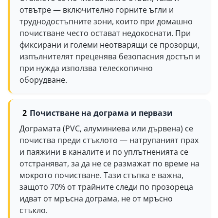
отвътре — включително горните ъгли и
труднодостъпните зони, които при домашно
почистване често остават недокоснати. При
фиксирани и големи неотварящи се прозорци,
изпълнителят преценява безопасния достъп и
при нужда използва телескопично
оборудване.
Почистване на дограма и первази
Дограмата (PVC, алуминиева или дървена) се
почиства преди стъклото — натрупаният прах
и паяжини в каналите и по уплътненията се
отстраняват, за да не се размажат по време на
мокрото почистване. Тази стъпка е важна,
защото 70% от трайните следи по прозореца
идват от мръсна дограма, не от мръсно
стъкло.