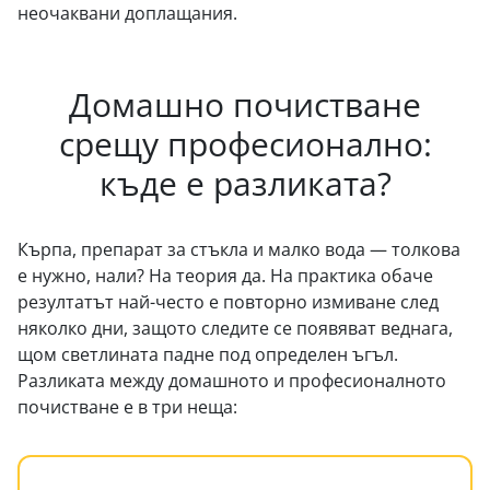
неочаквани доплащания.
Домашно почистване
срещу професионално:
къде е разликата?
Кърпа, препарат за стъкла и малко вода — толкова
е нужно, нали? На теория да. На практика обаче
резултатът най-често е повторно измиване след
няколко дни, защото следите се появяват веднага,
щом светлината падне под определен ъгъл.
Разликата между домашното и професионалното
почистване е в три неща: