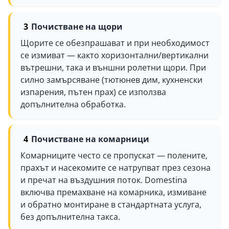
Почистване на щори
Щорите се обезпрашават и при необходимост
се измиват — както хоризонтални/вертикални
вътрешни, така и външни ролетни щори. При
силно замърсяване (тютюнев дим, кухненски
изпарения, пътен прах) се използва
допълнителна обработка.
Почистване на комарници
Комарниците често се пропускат — полените,
прахът и насекомите се натрупват през сезона
и пречат на въздушния поток. Domestina
включва премахване на комарника, измиване
и обратно монтиране в стандартната услуга,
без допълнителна такса.