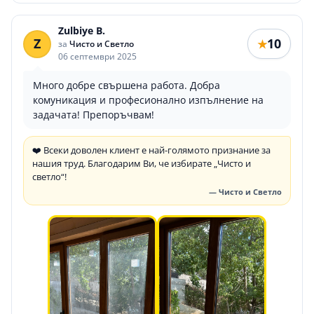
Zulbiye B.
Z
10
★
за
Чисто и Светло
06 септември 2025
Много добре свършена работа. Добра
комуникация и професионално изпълнение на
задачата! Препоръчвам!
❤️ Всеки доволен клиент е най-голямото признание за
нашия труд. Благодарим Ви, че избирате „Чисто и
светло“!
— Чисто и Светло