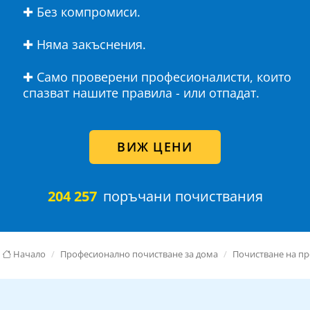
✚ Без компромиси.
✚ Няма закъснения.
✚ Само проверени професионалисти, които
спазват нашите правила - или отпадат.
ВИЖ ЦЕНИ
204 257
поръчани почиствания
Начало
Професионално почистване за дома
Почистване на п