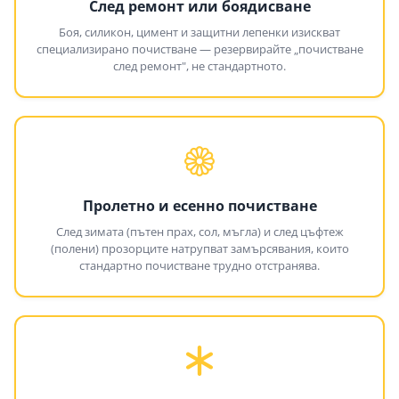
След ремонт или боядисване
Боя, силикон, цимент и защитни лепенки изискват
специализирано почистване — резервирайте „почистване
след ремонт", не стандартното.
Пролетно и есенно почистване
След зимата (пътен прах, сол, мъгла) и след цъфтеж
(полени) прозорците натрупват замърсявания, които
стандартно почистване трудно отстранява.