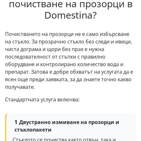
почистване на прозорци в
Domestina?
Почистването на прозорци не е само избърсване
на стъкло. За прозрачно стъкло без следи и ивици,
чиста дограма и щори без прах е нужна
последователност от стъпки с правилно
оборудване и контролирано количество вода и
препарат. Затова е добре обхватът на услугата да е
ясен още преди заявката, за да знаете точно какво
получавате.
Стандартната услуга включва:
Двустранно измиване на прозорци и
стъклопакети
Стъклото се почиства както отвън, така и