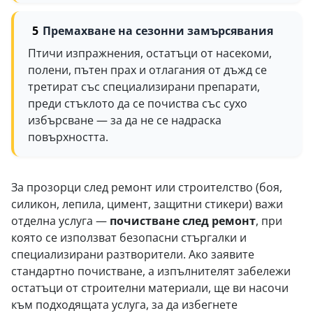
Премахване на сезонни замърсявания
Птичи изпражнения, остатъци от насекоми,
полени, пътен прах и отлагания от дъжд се
третират със специализирани препарати,
преди стъклото да се почиства със сухо
избърсване — за да не се надраска
повърхността.
За прозорци след ремонт или строителство (боя,
силикон, лепила, цимент, защитни стикери) важи
отделна услуга —
почистване след ремонт
, при
която се използват безопасни стъргалки и
специализирани разтворители. Ако заявите
стандартно почистване, а изпълнителят забележи
остатъци от строителни материали, ще ви насочи
към подходящата услуга, за да избегнете