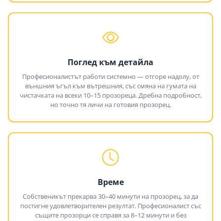
Поглед към детайла
Професионалистът работи системно — отгоре надолу, от
външния ъгъл към вътрешния, със смяна на гумата на
чистачката на всеки 10–15 прозореца. Дребна подробност,
но точно тя личи на готовия прозорец.
Време
Собственикът прекарва 30–40 минути на прозорец, за да
постигне удовлетворителен резултат. Професионалист със
същите прозорци се справя за 8–12 минути и без