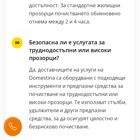
достъпност. За стандартни жилищни
прозорци почистването обикновено
отнема между 2 и 4 часа.
Безопасна ли е услугата за
труднодостъпни или високи
прозорци?
Да, доставчиците на услуги на
Domestina са оборудвани с подходящи
инструменти и предпазни средства за
почистване на труднодостъпни или
високи прозорци. Те използват стълби,
удължители и други предпазни
средства, за да осигурят цялостно и
безрисково почистване.