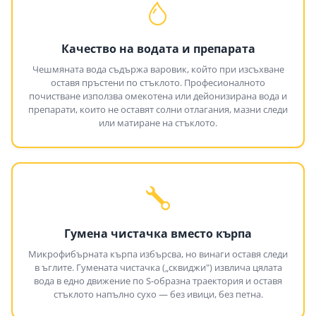
Качество на водата и препарата
Чешмяната вода съдържа варовик, който при изсъхване
оставя пръстени по стъклото. Професионалното
почистване използва омекотена или дейонизирана вода и
препарати, които не оставят солни отлагания, мазни следи
или матиране на стъклото.
Гумена чистачка вместо кърпа
Микрофибърната кърпа избърсва, но винаги оставя следи
в ъглите. Гумената чистачка („сквиджи") извлича цялата
вода в едно движение по S-образна траектория и оставя
стъклото напълно сухо — без ивици, без петна.