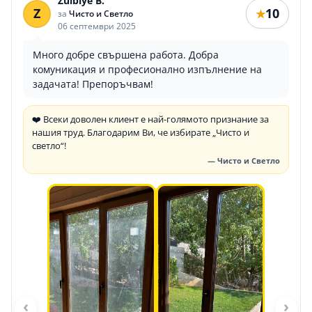
Zulbiye B.
Z
10
★
за
Чисто и Светло
06 септември 2025
Много добре свършена работа. Добра
комуникация и професионално изпълнение на
задачата! Препоръчвам!
❤️ Всеки доволен клиент е най-голямото признание за
нашия труд. Благодарим Ви, че избирате „Чисто и
светло“!
— Чисто и Светло
‹
›