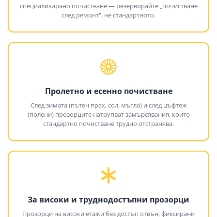
специализирано почистване — резервирайте „почистване
след ремонт", не стандартното.
Пролетно и есенно почистване
След зимата (пътен прах, сол, мъгла) и след цъфтеж
(полени) прозорците натрупват замърсявания, които
стандартно почистване трудно отстранява.
За високи и труднодостъпни прозорци
Прозорци на високи етажи без достъп отвън, фиксирани