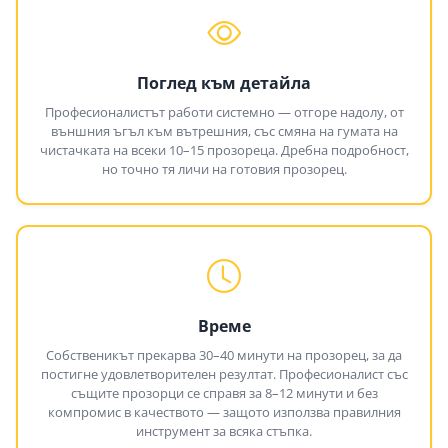
Поглед към детайла
Професионалистът работи системно — отгоре надолу, от
външния ъгъл към вътрешния, със смяна на гумата на
чистачката на всеки 10–15 прозореца. Дребна подробност,
но точно тя личи на готовия прозорец.
Време
Собственикът прекарва 30–40 минути на прозорец, за да
постигне удовлетворителен резултат. Професионалист със
същите прозорци се справя за 8–12 минути и без
компромис в качеството — защото използва правилния
инструмент за всяка стъпка.