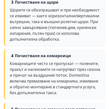
Почистване на щори
Щорите се обезпрашават и при необходимост
се измиват — както хоризонтални/вертикални
вътрешни, така и външни ролетни щори. При
силно замърсяване (тютюнев дим, кухненски
изпарения, пътен прах) се използва
допълнителна обработка.
Почистване на комарници
Комарниците често се пропускат — полените,
прахът и насекомите се натрупват през сезона
и пречат на въздушния поток. Domestina
включва премахване на комарника, измиване
и обратно монтиране в стандартната услуга,
без допълнителна такса.