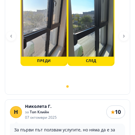
‹
›
ПРЕДИ
СЛЕД
Николета Г.
Н
10
★
за
Топ Клийн
07 октомври 2025
За първи път ползвам услугите, но няма да е за