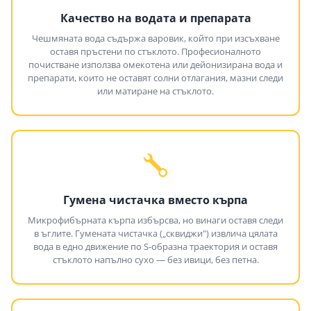
Качество на водата и препарата
Чешмяната вода съдържа варовик, който при изсъхване
оставя пръстени по стъклото. Професионалното
почистване използва омекотена или дейонизирана вода и
препарати, които не оставят солни отлагания, мазни следи
или матиране на стъклото.
Гумена чистачка вместо кърпа
Микрофибърната кърпа избърсва, но винаги оставя следи
в ъглите. Гумената чистачка („сквиджи") извлича цялата
вода в едно движение по S-образна траектория и оставя
стъклото напълно сухо — без ивици, без петна.