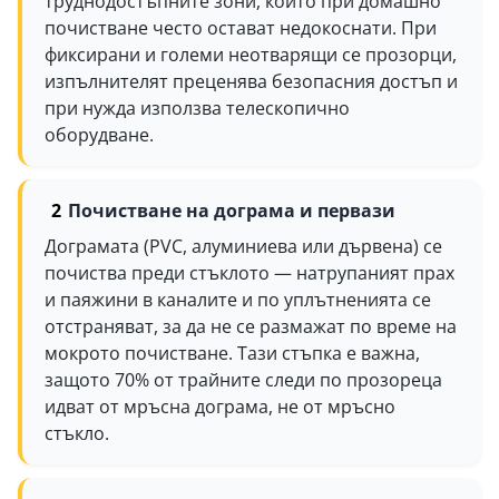
труднодостъпните зони, които при домашно
почистване често остават недокоснати. При
фиксирани и големи неотварящи се прозорци,
изпълнителят преценява безопасния достъп и
при нужда използва телескопично
оборудване.
Почистване на дограма и первази
Дограмата (PVC, алуминиева или дървена) се
почиства преди стъклото — натрупаният прах
и паяжини в каналите и по уплътненията се
отстраняват, за да не се размажат по време на
мокрото почистване. Тази стъпка е важна,
защото 70% от трайните следи по прозореца
идват от мръсна дограма, не от мръсно
стъкло.