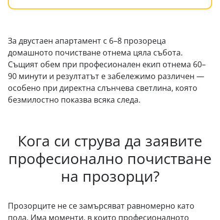
За двустаен апартамент с 6–8 прозореца
домашното почистване отнема цяла събота.
Същият обем при професионален екип отнема 60–
90 минути и резултатът е забележимо различен —
особено при директна слънчева светлина, която
безмилостно показва всяка следа.
Кога си струва да заявите
професионално почистване
на прозорци?
Прозорците не се замърсяват равномерно като
пода. Има моменти, в които професионалното