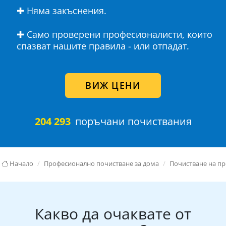
✚ Няма закъснения.
✚ Само проверени професионалисти, които
спазват нашите правила - или отпадат.
ВИЖ ЦЕНИ
204 293
поръчани почиствания
Начало
Професионално почистване за дома
Почистване на п
Какво да очаквате от