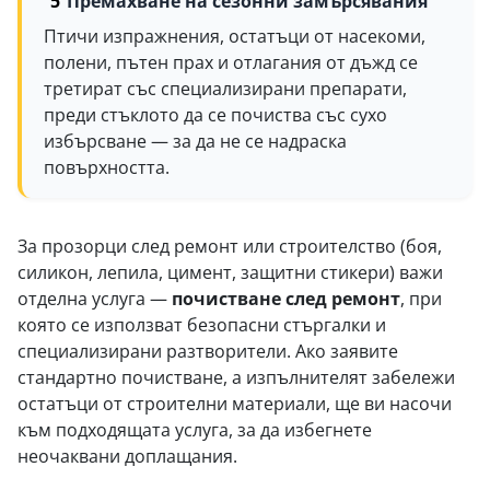
Премахване на сезонни замърсявания
Птичи изпражнения, остатъци от насекоми,
полени, пътен прах и отлагания от дъжд се
третират със специализирани препарати,
преди стъклото да се почиства със сухо
избърсване — за да не се надраска
повърхността.
За прозорци след ремонт или строителство (боя,
силикон, лепила, цимент, защитни стикери) важи
отделна услуга —
почистване след ремонт
, при
която се използват безопасни стъргалки и
специализирани разтворители. Ако заявите
стандартно почистване, а изпълнителят забележи
остатъци от строителни материали, ще ви насочи
към подходящата услуга, за да избегнете
неочаквани доплащания.