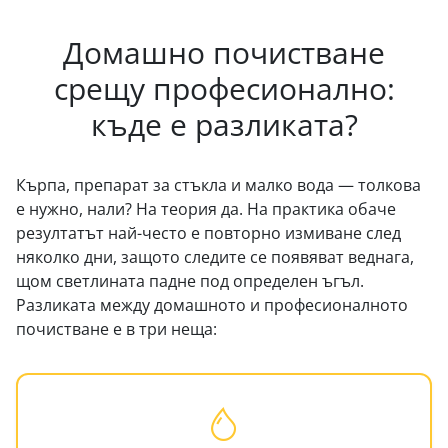
Домашно почистване
срещу професионално:
къде е разликата?
Кърпа, препарат за стъкла и малко вода — толкова
е нужно, нали? На теория да. На практика обаче
резултатът най-често е повторно измиване след
няколко дни, защото следите се появяват веднага,
щом светлината падне под определен ъгъл.
Разликата между домашното и професионалното
почистване е в три неща: