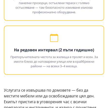
панелни прозорци, остъклени тераси с голямо
остъкляване — там безопасното измиване изисква
професионално оборудване.
На редовен интервал (2 пъти годишно)
Препоръчителната честота за жилища е пролет и есен. За
имоти близо до натоварени улици или в крайбрежни
райони — на всеки 3–4 месеца.
Услугата се извършва по домовете — без да
местите мебели или да освобождавате цял ден.
Екипът пристига в уговорения час с всички
препарати и инструменти, и излиза с почистени