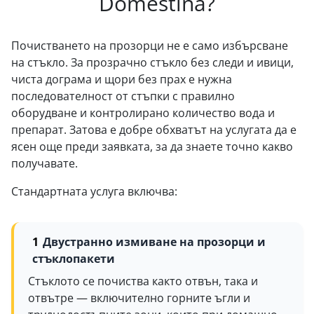
Domestina?
Почистването на прозорци не е само избърсване
на стъкло. За прозрачно стъкло без следи и ивици,
чиста дограма и щори без прах е нужна
последователност от стъпки с правилно
оборудване и контролирано количество вода и
препарат. Затова е добре обхватът на услугата да е
ясен още преди заявката, за да знаете точно какво
получавате.
Стандартната услуга включва:
Двустранно измиване на прозорци и
стъклопакети
Стъклото се почиства както отвън, така и
отвътре — включително горните ъгли и