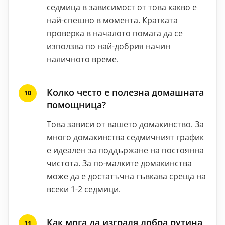
седмица в зависимост от това какво е
най-спешно в момента. Кратката
проверка в началото помага да се
използва по най-добрия начин
наличното време.
Колко често е полезна домашната
помощница?
Това зависи от вашето домакинство. За
много домакинства седмичният график
е идеален за поддържане на постоянна
чистота. За по-малките домакинства
може да е достатъчна гъвкава среща на
всеки 1-2 седмици.
Как мога да изградя добра рутина