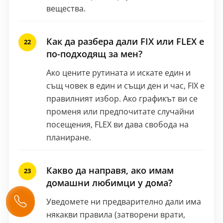
вещества.
Как да разбера дали FIX или FLEX е
по-подходящ за мен?
Ако цените рутината и искате един и
същ човек в един и същи ден и час, FIX е
правилният избор. Ако графикът ви се
променя или предпочитате случайни
посещения, FLEX ви дава свобода на
планиране.
Какво да направя, ако имам
домашни любимци у дома?
Уведомете ни предварително дали има
някакви правила (затворени врати,