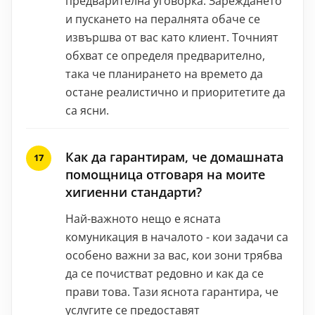
предварителна уговорка. Зареждането
и пускането на пералнята обаче се
извършва от вас като клиент. Точният
обхват се определя предварително,
така че планирането на времето да
остане реалистично и приоритетите да
са ясни.
Как да гарантирам, че домашната
помощница отговаря на моите
хигиенни стандарти?
Най-важното нещо е ясната
комуникация в началото - кои задачи са
особено важни за вас, кои зони трябва
да се почистват редовно и как да се
прави това. Тази яснота гарантира, че
услугите се предоставят