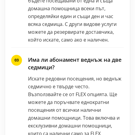
бъдете посещавани от една и съща
домашна помощница всеки път,
определяйки един и същи ден и час
всяка седмица. С други видове услуги
можете да резервирате доставчика,
който искате, само ако е наличен.
Има ли абонамент веднъж на две
седмици?
Искате редовни посещения, но веднъж
седмично е твърде често.
Възползвайте се от FLEX опцията. Ще
можете да поръчвате еднократни
посещения от всички налични
домашни помощници. Това включва и
ексклузивни домашни помощници,
които са налични само за FLEX