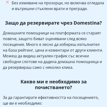
Без измиване на прозорци, но включва огледала
и вътрешни стъклени врати и прегради.
Защо да резервирате чрез Domestina?
Домашните помощници на платформата се стараят
повече, защото биват оценявани след всяко
посещение. Много е лесно да избереш изпълнител
на база рейтинг, цена и коментари от други клиенти.
Можеш да видиш актуален график със всички
свободни слотове на дадена домашна помощница и
да резервираш само с няколко клика.
Какво ми е необходимо за
почистването?
За да гарантирате ефективността на посещението,
ще ви е необходимо: