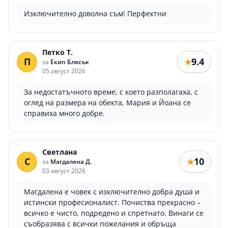
Изключително доволна съм! Перфектни
Петко Т.
П
9.4
★
за
Екип Блясък
05 август 2026
За недостатъчното време, с което разполагаха, с
оглед на размера на обекта, Мария и Йоана се
справиха много добре.
Светлана
С
10
★
за
Магдалена Д.
03 август 2026
Магдалена е човек с изключително добра душа и
истински професионалист. Почиства прекрасно –
всичко е чисто, подредено и спретнато. Винаги се
съобразява с всички пожелания и обръща