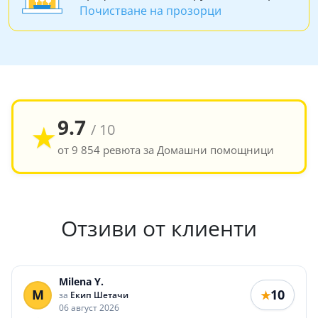
Почистване на прозорци
9.7
★
/ 10
от 9 854 ревюта за Домашни помощници
Отзиви от клиенти
Milena Y.
M
10
★
за
Екип Шетачи
06 август 2026