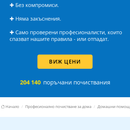
✚ Без компромиси.
✚ Няма закъснения.
✚ Само проверени професионалисти, които
спазват нашите правила - или отпадат.
ВИЖ ЦЕНИ
204 140
поръчани почиствания
Начало
Професионално почистване за дома
Домашни помощ