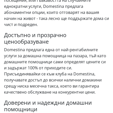
посещения, или гъвкавостта на случайните
еднократни услуги, Domestina предлага
абонаментни опции, които отговарят на вашия
начин на живот - така лесно ще поддържате дома си
чист и подреден.
Достъпно и прозрачно
ценообразуване
Domestina предлага една от най-рентабилните
услуги за домашна помощница на пазара, тъй като
домашните помощници сами определят цените си
и задържат 100% от приходите си.
Присъединявайки се към клуба на Domestina,
получавате достъп до всички налични домакини
срещу ниска месечна такса, което ви гарантира
качествено обслужване на конкурентни цени.
Доверени и надеждни домашни
помощници