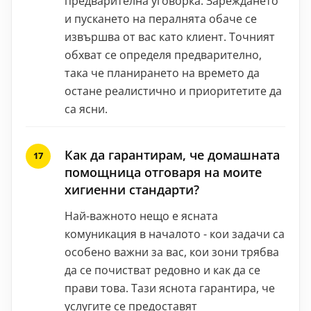
предварителна уговорка. Зареждането
и пускането на пералнята обаче се
извършва от вас като клиент. Точният
обхват се определя предварително,
така че планирането на времето да
остане реалистично и приоритетите да
са ясни.
Как да гарантирам, че домашната
помощница отговаря на моите
хигиенни стандарти?
Най-важното нещо е ясната
комуникация в началото - кои задачи са
особено важни за вас, кои зони трябва
да се почистват редовно и как да се
прави това. Тази яснота гарантира, че
услугите се предоставят