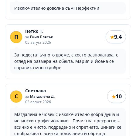
Изключително доволна съм! Перфектни
Петко Т.
П
9.4
★
за
Екип Блясък
05 август 2026
За недостатъчното време, с което разполагаха, с
оглед на размера на обекта, Мария и Йоана се
справиха много добре.
Светлана
С
10
★
за
Магдалена Д.
03 август 2026
Магдалена е човек с изключително добра душа и
истински професионалист. Почиства прекрасно –
всичко е чисто, подредено и спретнато. Винаги се
съобразява с всички пожелания и обръща