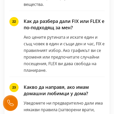
вещества.
Как да разбера дали FIX или FLEX е
по-подходящ за мен?
Ако цените рутината и искате един и
същ човек в един и същи ден и час, FIX е
правилният избор. Ако графикът ви се
променя или предпочитате случайни
посещения, FLEX ви дава свобода на
планиране.
Какво да направя, ако имам
домашни любимци у дома?
Уведомете ни предварително дали има
някакви правила (затворени врати,