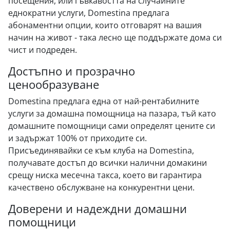
посещения, или гъвкавостта на случайните
еднократни услуги, Domestina предлага
абонаментни опции, които отговарят на вашия
начин на живот - така лесно ще поддържате дома си
чист и подреден.
Достъпно и прозрачно
ценообразуване
Domestina предлага една от най-рентабилните
услуги за домашна помощница на пазара, тъй като
домашните помощници сами определят цените си
и задържат 100% от приходите си.
Присъединявайки се към клуба на Domestina,
получавате достъп до всички налични домакини
срещу ниска месечна такса, което ви гарантира
качествено обслужване на конкурентни цени.
Доверени и надеждни домашни
помощници