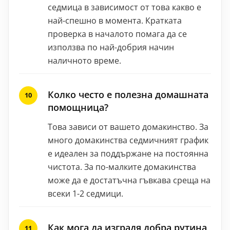
седмица в зависимост от това какво е
най-спешно в момента. Кратката
проверка в началото помага да се
използва по най-добрия начин
наличното време.
Колко често е полезна домашната
помощница?
Това зависи от вашето домакинство. За
много домакинства седмичният график
е идеален за поддържане на постоянна
чистота. За по-малките домакинства
може да е достатъчна гъвкава среща на
всеки 1-2 седмици.
Как мога да изградя добра рутина