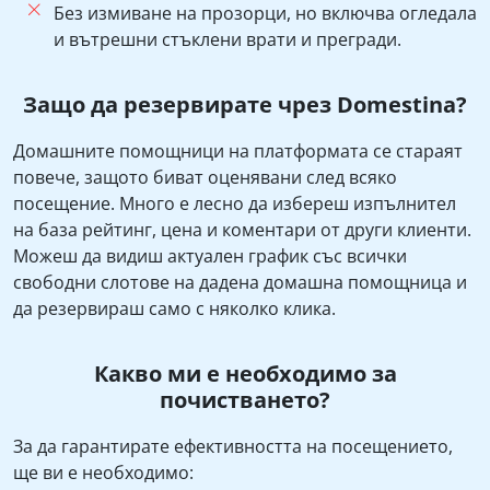
Без измиване на прозорци, но включва огледала
и вътрешни стъклени врати и прегради.
Защо да резервирате чрез Domestina?
Домашните помощници на платформата се стараят
повече, защото биват оценявани след всяко
посещение. Много е лесно да избереш изпълнител
на база рейтинг, цена и коментари от други клиенти.
Можеш да видиш актуален график със всички
свободни слотове на дадена домашна помощница и
да резервираш само с няколко клика.
Какво ми е необходимо за
почистването?
За да гарантирате ефективността на посещението,
ще ви е необходимо: