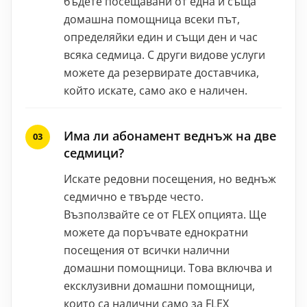
бъдете посещавани от една и съща
домашна помощница всеки път,
определяйки един и същи ден и час
всяка седмица. С други видове услуги
можете да резервирате доставчика,
който искате, само ако е наличен.
Има ли абонамент веднъж на две
седмици?
Искате редовни посещения, но веднъж
седмично е твърде често.
Възползвайте се от FLEX опцията. Ще
можете да поръчвате еднократни
посещения от всички налични
домашни помощници. Това включва и
ексклузивни домашни помощници,
които са налични само за FLEX