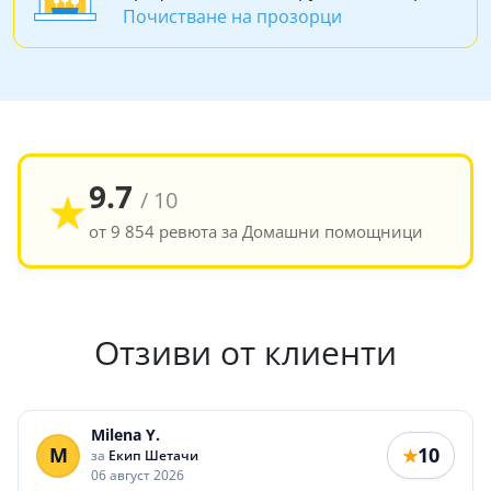
Почистване на прозорци
9.7
★
/ 10
от 9 854 ревюта за Домашни помощници
Отзиви от клиенти
Milena Y.
M
10
★
за
Екип Шетачи
06 август 2026