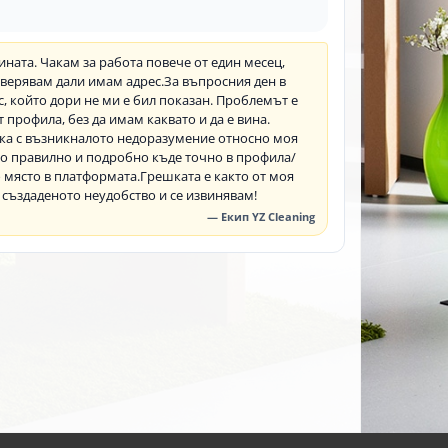
тината. Чакам за работа повече от един месец,
ерявам дали имам адрес. ​За въпросния ден в
, който дори не ми е бил показан. Проблемът е
 профила, без да имам каквато и да е вина.
ъзка с възникналото недоразумение относно моя
ено правилно и подробно къде точно в профила/
 място в платформата. ​Грешката е както от моя
 създаденото неудобство и се извинявам!
— Екип YZ Cleaning