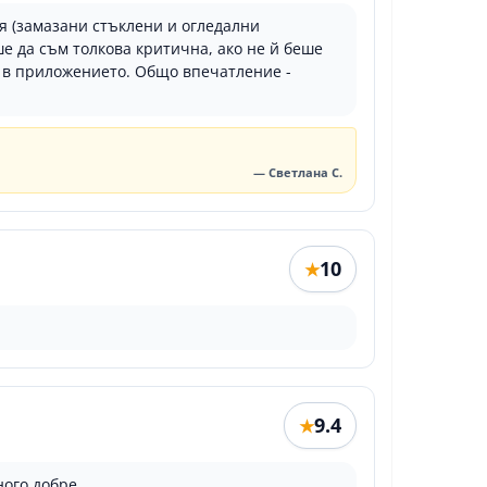
я (замазани стъклени и огледални
 да съм толкова критична, ако не й беше
ма в приложението. Общо впечатление -
— Светлана С.
10
★
9.4
★
ного добре.