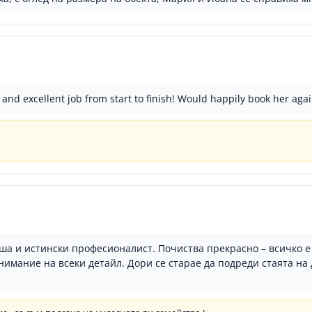
nd excellent job from start to finish! Would happily book her agai
ша и истински професионалист. Почиства прекрасно – всичко е 
мание на всеки детайл. Дори се старае да подреди стаята на д