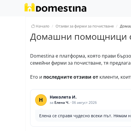
Начало
Отзиви за фирми за почистване
Дома
Домашни помощници 
Domestina е платформа, която прави бърз
семейни фирми за почистване, тя предлаг
Ето и
последните отзиви от
клиенти, кои
Николета И.
Н
за
Елена Ч.
·
06 август 2026
Елена се справя чудесно всеки път. Нямам 