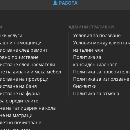
РАБОТА
И
АДМИНИСТРАТИВНИ
чки услуги
Условия за ползване
ашни помощници
Условия между клиента 
истване след ремонт
изпълнителя
овно почистване
Политика за
истване след наематели
конфиденциалност
не на дивани и мека мебел
Политика за поверителн
истване на прозорци
Политика за използване
истване на баня
бисквитки
истване на фурна
Политика за отмяна
ба с вредителите
не на тапицерия на кола
не на матраци
летно почистване
не на килими