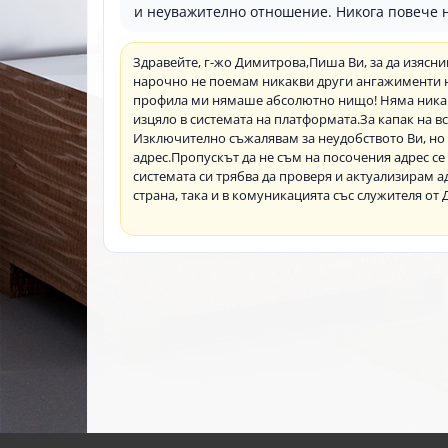
и неуважително отношение. Никога повече 
Здравейте, г-жо Димитрова, ​Пиша Ви, за да изясн
нарочно не поемам никакви други ангажименти ник
профила ми нямаше абсолютно нищо! Няма никаква
изцяло в системата на платформата. ​За капак на 
Изключително съжалявам за неудобството Ви, но 
адрес. ​Пропускът да не съм на посочения адрес 
системата си трябва да проверя и актуализирам ад
страна, така и в комуникацията със служителя от