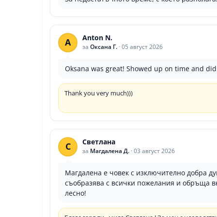
Anton N.
A
за
Оксана Г.
·
05 август 2026
Oksana was great! Showed up on time and did a
Thank you very much)))
Светлана
С
за
Магдалена Д.
·
03 август 2026
Магдалена е човек с изключително добра ду
съобразява с всички пожелания и обръща вни
лесно!