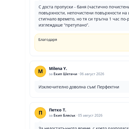
С доста пропуски - баня (частично почисте
повърхности, непочистени повърхности на ш
стигнало времето, но тя си тръгна 1 час по
изглеждаше “претупано”.
Благодаря
Milena Y.
M
за
Екип Шетачи
·
06 август 2026
Изключително доволна съм! Перфектни
Петко Т.
П
за
Екип Блясък
·
05 август 2026
За недостатъчното време, с което разполага