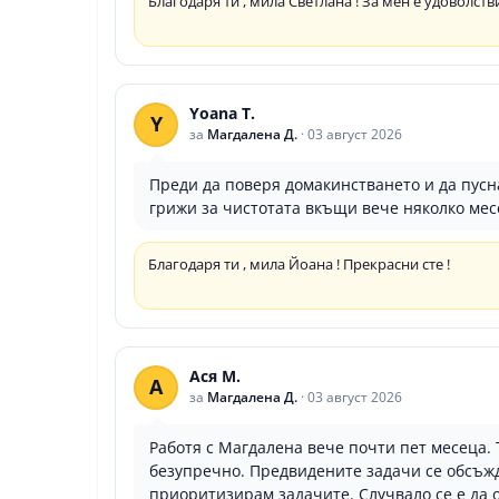
Благодаря ти , мила Светлана ! За мен е удоволств
Yoana T.
Y
за
Магдалена Д.
·
03 август 2026
Преди да поверя домакинстването и да пусна
грижи за чистотата вкъщи вече няколко мес
Благодаря ти , мила Йоана ! Прекрасни сте !
Ася М.
А
за
Магдалена Д.
·
03 август 2026
Работя с Магдалена вече почти пет месеца. 
безупречно. Предвидените задачи се обсъжд
приоритизирам задачите. Случвало се е да о