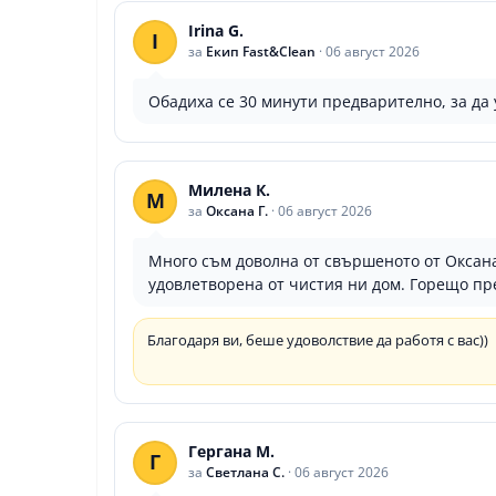
Irina G.
I
за
Екип Fast&Clean
·
06 август 2026
Обадиха се 30 минути предварително, за да 
Милена К.
М
за
Оксана Г.
·
06 август 2026
Много съм доволна от свършеното от Оксана
удовлетворена от чистия ни дом. Горещо пр
Благодаря ви, беше удоволствие да работя с вас))
Гергана М.
Г
за
Светлана С.
·
06 август 2026