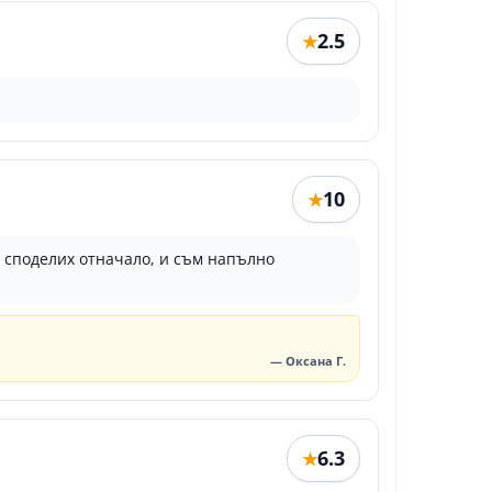
2.5
★
10
★
о споделих отначало, и съм напълно
— Оксана Г.
6.3
★