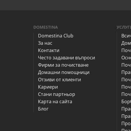
DOMESTINA
УСЛУГ
Domestina Club
Вси
За нас
Дом
Контакти
Поч
Често задавани въпроси
Осн
Фирми за почистване
Поч
Домашни помощници
Пра
Отзиви от клиенти
Поч
Кариери
Поч
Стани партньор
Поч
Карта на сайта
Бор
Блог
Пра
Пра
Про
Пра