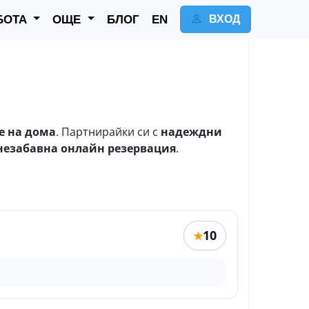
БОТА
ОЩЕ
БЛОГ
EN
ВХОД
е на дома
. Партнирайки си с
надеждни
незабавна онлайн резервация
.
10
★