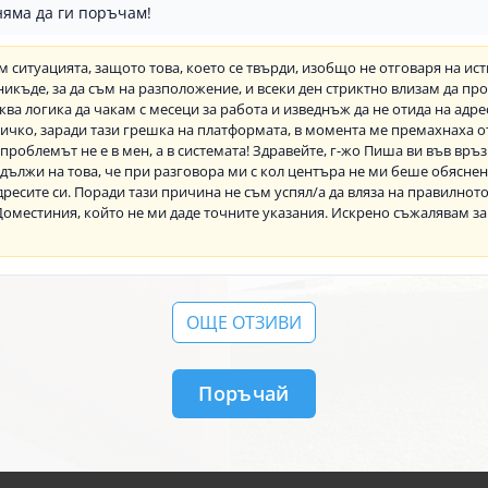
няма да ги поръчам!
им ситуацията, защото това, което се твърди, изобщо не отговаря на ис
ъде, за да съм на разположение, и всеки ден стриктно влизам да пров
 логика да чакам с месеци за работа и изведнъж да не отида на адрес
всичко, заради тази грешка на платформата, в момента ме премахнаха от
проблемът не е в мен, а в системата! Здравейте, г-жо Пиша ви във вр
се дължи на това, че при разговора ми с кол центъра не ми беше обясн
ресите си. Поради тази причина не съм успял/а да вляза на правилното
 Доместиния, който не ми даде точните указания. Искрено съжалявам за
ОЩЕ ОТЗИВИ
Поръчай