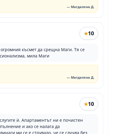
— Магдалена Д.
10
★
 огромния късмет да срещна Маги. Тя се
есионализма, мила Маги
— Магдалена Д.
10
★
услугите ѝ. Апартаментът ни е почистен
пълнение и ако се налага да
инаги ми се е струвало, че се случва без