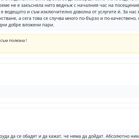
реме не е закъсняла нито веднъж с началния час на посещение. 
 е водещото и съм изключително доволна от услугите ѝ. За нас
тване, а сега това се случва много по-бързо и по-качествено, 
едни добре вложени пари.
 съм полезна !
руда да се обадят и да кажат, че няма да дойдат. Абсолютно ни