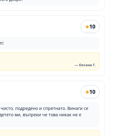
10
★
n!
— Оксана Г.
10
★
чисто, подредено и спретнато. Винаги се
етето ми, въпреки че това никак не е