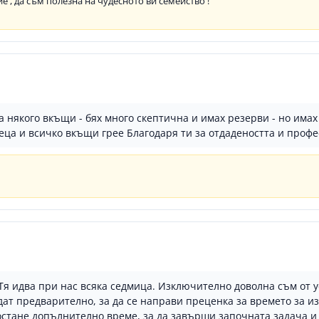
ие , да съм полезна на чудесното ви семейство !
 някого вкъщи - бях много скептична и имах резерви - но имах
еца и всичко вкъщи грее Благодаря ти за отдадеността и проф
Тя идва при нас всяка седмица. Изключително доволна съм от 
ат предварително, за да се направи преценка за времето за из
стане допълнително време, за да завърши започната задача и в