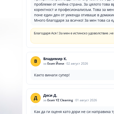
проблеми от нейна страна. За цялото това в
коректност и професионализъм. Това за мен
поне един ден от уикенда отиваше в домакинс
Много благодаря за всичко! За мен това са 
Благодаря Ася ! За мен е истинско удоволствие ,че
Владимир К.
В
за
Екип Йони
·
02 август 2026
Както винаги супер!
Деси Д.
Д
за
Екип YZ Cleaning
·
01 август 2026
Как да ги оценя като дори не си направиха т