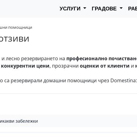
УСЛУГИ
ГРАДОВЕ
РА
шни помощници
отзиви
о и лесно резервирането на
професионално почистван
а
конкурентни цени
, прозрачни
оценки от клиенти
и
то са резервирали домашни помощници чрез Domestina:
никакви забележки