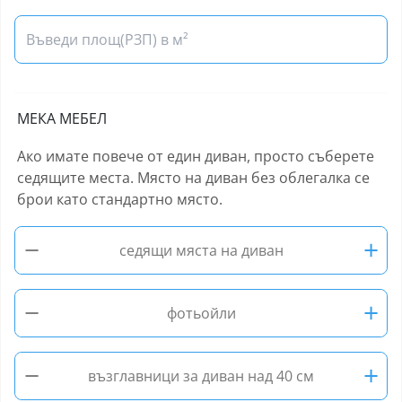
МЕКА МЕБЕЛ
Ако имате повече от един диван, просто съберете
седящите места. Място на диван без облегалка се
брои като стандартно място.
−
+
седящи мяста на диван
−
+
фотьойли
−
+
възглавници за диван над 40 см