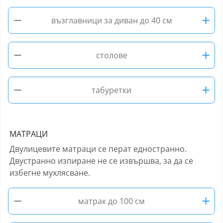
−
+
възглавници за диван до 40 см
−
+
столове
−
+
табуретки
МАТРАЦИ
Двулицевите матраци се перат едностранно.
Двустранно изпиране не се извършва, за да се
избегне мухлясване.
−
+
матрак до 100 см