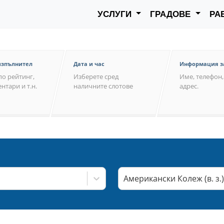
УСЛУГИ
ГРАДОВЕ
РА
изпълнител
Дата и час
Информация з
по рейтинг,
Изберете сред
Име, телефон,
нтари и т.н.
наличните слотове
адрес.
Американски Колеж (в. з.)