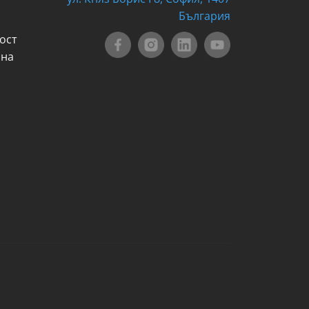
България
ост
 на