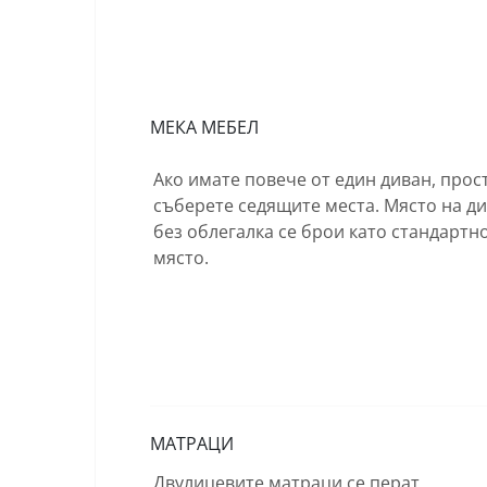
МЕКА МЕБЕЛ
Ако имате повече от един диван, прос
съберете седящите места. Място на д
без облегалка се брои като стандартн
място.
МАТРАЦИ
Двулицевите матраци се перат