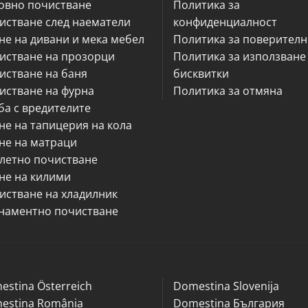
овно почистване
Политика за
истване след наематели
конфиденциалност
не на дивани и мека мебел
Политика за поверителн
истване на прозорци
Политика за използване
истване на баня
бисквитки
истване на фурна
Политика за отмяна
ба с вредителите
не на тапицерия на кола
не на матраци
летно почистване
не на килими
истване на хладилник
наментно почистване
estina Österreich
Domestina Slovenija
estina România
Domestina България