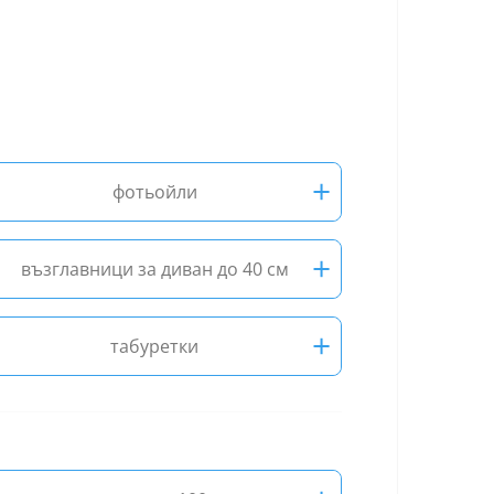
+
фотьойли
+
възглавници за диван до 40 см
+
табуретки