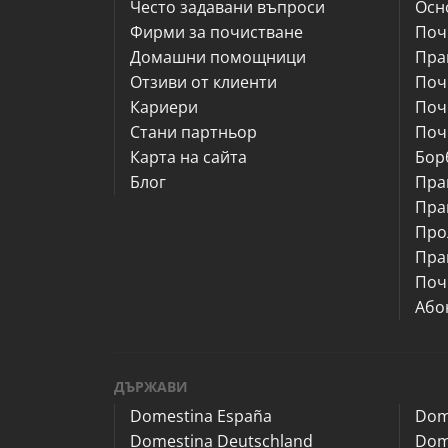
Често задавани въпроси
Осн
Фирми за почистване
Поч
Домашни помощници
Пра
Отзиви от клиенти
Поч
Кариери
Поч
Стани партньор
Поч
Карта на сайта
Бор
Блог
Пра
Пра
Про
Пра
Поч
Або
ДЪРЖАВИ
Domestina España
Dom
Domestina Deutschland
Dom