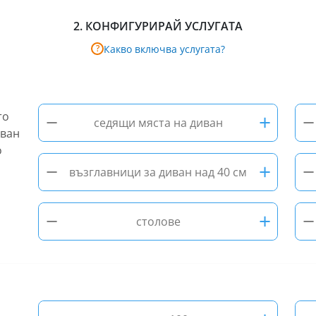
2.
КОНФИГУРИРАЙ УСЛУГАТА
Какво включва услугата?
?
−
+
−
то
седящи мяста на диван
иван
о
−
+
−
възглавници за диван над 40 см
−
+
−
столове