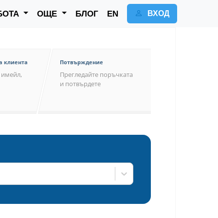
БОТА
ОЩЕ
БЛОГ
EN
ВХОД
а клиента
Потвърждение
 имейл,
Прегледайте поръчкатa
и потвърдете