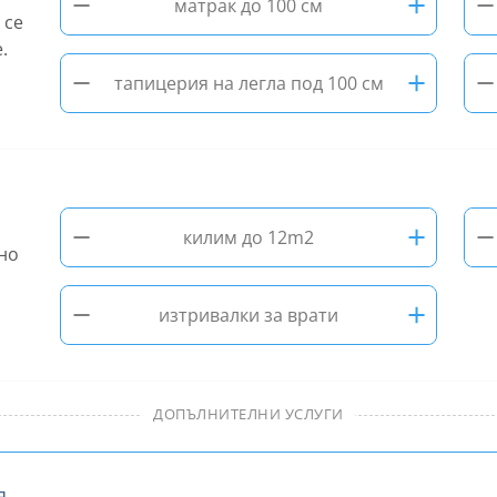
−
+
−
матрак до 100 см
 се
.
−
+
−
тапицерия на легла под 100 см
−
+
−
килим до 12m2
но
−
+
изтривалки за врати
ДОПЪЛНИТЕЛНИ УСЛУГИ
я