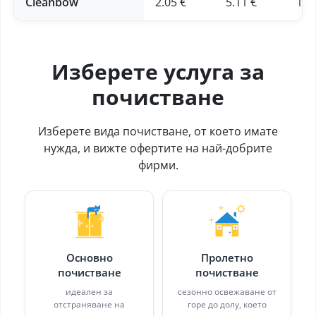
Cleanbow
2.05 €
5.11 €
12.
Изберете услуга за
почистване
Изберете вида почистване, от което имате
нужда, и вижте офертите на най-добрите
фирми.
Основно
Пролетно
почистване
почистване
идеален за
сезонно освежаване от
отстраняване на
горе до долу, което