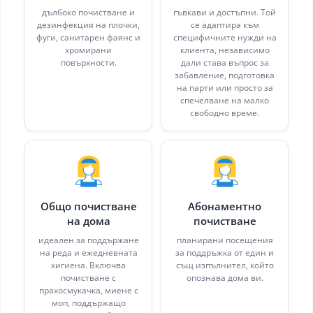
дълбоко почистване и
гъвкави и достъпни. Той
дезинфекция на плочки,
се адаптира към
фуги, санитарен фаянс и
специфичните нужди на
хромирани
клиента, независимо
повърхности.
дали става въпрос за
забавление, подготовка
на парти или просто за
спечелване на малко
свободно време.
Общо почистване
Абонаментно
на дома
почистване
идеален за поддържане
планирани посещения
на реда и ежедневната
за поддръжка от един и
хигиена. Включва
същ изпълнител, който
почистване с
опознава дома ви.
прахосмукачка, миене с
моп, поддържащо