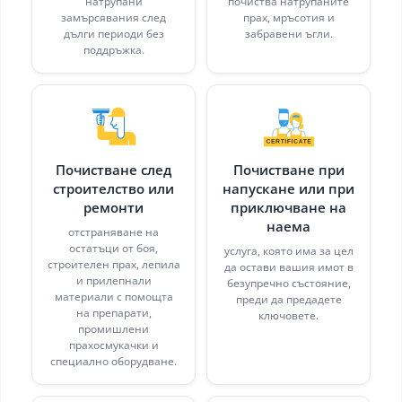
натрупани
почиства натрупаните
замърсявания след
прах, мръсотия и
дълги периоди без
забравени ъгли.
поддръжка.
Почистване след
Почистване при
строителство или
напускане или при
ремонти
приключване на
наема
отстраняване на
остатъци от боя,
услуга, която има за цел
строителен прах, лепила
да остави вашия имот в
и прилепнали
безупречно състояние,
материали с помощта
преди да предадете
на препарати,
ключовете.
промишлени
прахосмукачки и
специално оборудване.