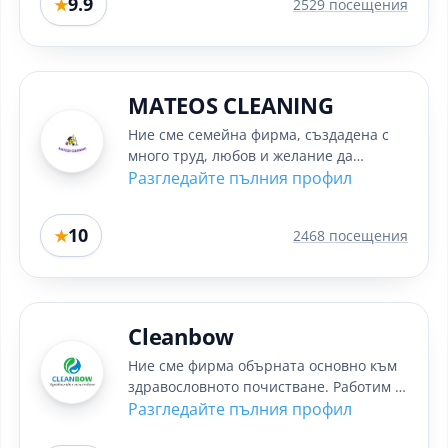
9.9
★
2529 посещения
MATEOS CLEANING
Ние сме семейна фирма, създадена с
много труд, любов и желание да
предлагаме качествено почистване в
Разгледайте пълния профил
София....
10
★
2468 посещения
Cleanbow
Ние сме фирма обърната основно към
здравословното почистване. Работим с
професионални машини и...
Разгледайте пълния профил