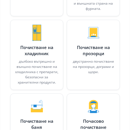
и външната страна на
фурната.
Почистване на
Почистване на
хладилник
прозорци
дълбоко вътрешно и
двустранно почистване
външно почистване на
на прозорци, дограми и
хладилника с препарати,
щори.
безопасни за
хранителни продукти.
Почистване на
Почасово
баня
почистване