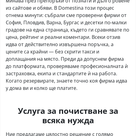
минава през препоръки от познати и дълго ровене
из сайтове и обяви. В Domestina този процес
отнема минути: събрали сме проверени фирми от
София, Пловдив, Варна, Бургас и десетки по-малки
градове на една страница, където ги сравнявате по
цена, рейтинг и реални коментари. Всеки отзив
идва от действително извършена поръчка, а
цените са крайни — без скрити такси и
доплащания на място. Преди да допуснем фирма
до платформата, проверяваме професионалната ѝ
застраховка, екипа и стандартите ѝ на работа.
Когато резервирате, знаете точно коя фирма идва
у дома ви и колко ще платите.
Услуга за почистване за
всяка нужда
Ние предлагаме цялостно решение с голямо