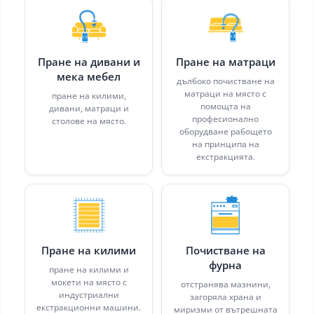
Пране на дивани и
Пране на матраци
мека мебел
дълбоко почистване на
матраци на място с
пране на килими,
помощта на
дивани, матраци и
професионално
столове на място.
оборудване рабощето
на принципа на
екстракцията.
Пране на килими
Почистване на
фурна
пране на килими и
мокети на място с
отстранява мазнини,
индустриални
загоряла храна и
екстракционни машини.
миризми от вътрешната