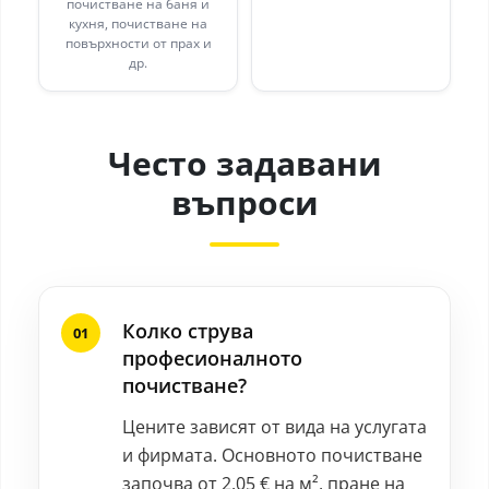
почистване на баня и
кухня, почистване на
повърхности от прах и
др.
Често задавани
въпроси
Колко струва
професионалното
почистване?
Цените зависят от вида на услугата
и фирмата. Основното почистване
започва от 2.05 € на м², пране на