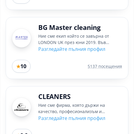
BG Master cleaning
Ние сме екип който се завърна от
LONDON UK през юни 2019. Във
Великобритания бяхме за период от 4
Разгледайте пълния профил
години,...
10
★
5137 посещения
CLEANERS
Ние сме фирма, която държи на
качество, професионализъм и
коректност. За постигане на най-добри
Разгледайте пълния профил
резултати в...