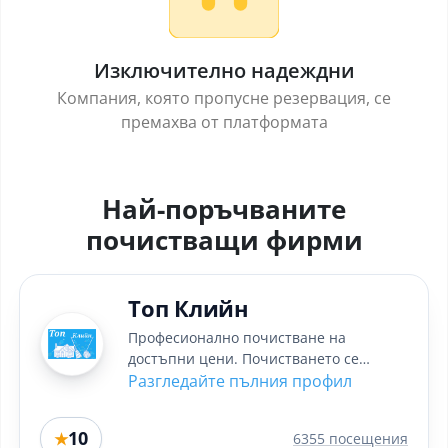
Изключително надеждни
Компания, която пропусне резервация, се
премахва от платформата
Най-поръчваните
почистващи фирми
Топ Клийн
Професионално почистване на
достъпни цени. Почистването се
извършва с химически професионални
Разгледайте пълния профил
италиански...
10
★
6355 посещения