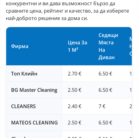
конкурентни и ви дава възможност бързо да
сравните цена, рейтинг и качество, за да изберете
най-доброто решение за дома си.
Седящи
Ма
Цена За
Мяста
Фирма
Над
1 М²
На
См
Диван
Топ Клийн
2.70 €
6.50 €
16 
BG Master Cleaning
2.50 €
6.50 €
16 
CLEANERS
2.40 €
7 €
20 
MATEOS CLEANING
2.50 €
6.50 €
16 