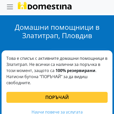
Домашни помощници в
Златитрап, Пловдив
Това е списък с активните домашни помощници в
Златитрап. Не всички са налични за поръчка в
този момент, защото са
100% резервирани
.
Натисни бутона "ПОРЪЧАЙ" за да видиш
свободните.
ПОРЪЧАЙ
Научи повече за услугата