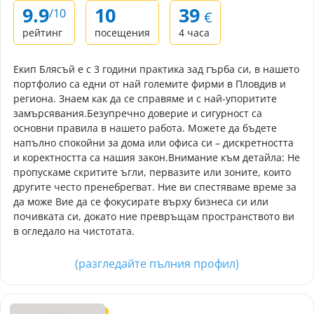
9.9
10
39
/10
€
рейтинг
посещения
4 часа
Екип Блясъй е с 3 години практика зад гърба си, в нашето
портфолио са едни от най големите фирми в Пловдив и
региона. Знаем как да се справяме и с най-упоритите
замърсявания. ​Безупречно доверие и сигурност са
основни правила в нашето работа. Можете да бъдете
напълно спокойни за дома или офиса си – дискретността
и коректността са нашия закон. ​Внимание към детайла: Не
пропускаме скритите ъгли, первазите или зоните, които
другите често пренебрегват. ​ Ние ви спестяваме време за
да може Вие да се фокусирате върху бизнеса си или
почивката си, докато ние превръщам пространството ви
в огледало на чистотата.
(разгледайте пълния профил)