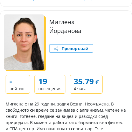
Миглена
Йорданова
Препоръчай
-
19
35.79
€
рейтинг
посещения
4 часа
Миглена е на 29 години, зодия Везни. Неомъжена. В
свободното си време се занимава с алпинизъм, четене на
книги, готвене, гледане на видеа и разходки сред
природата. В момента работи като барманка във фитнес
и СПА център. Има опит и като сервитьор. Тя е