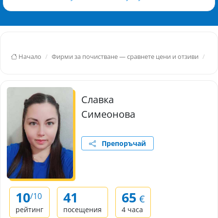
Начало
Фирми за почистване — сравнете цени и отзиви
Зл
Славка
Симеонова
Препоръчай
10
41
65
/10
€
рейтинг
посещения
4 часа