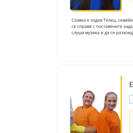
Славка е зодия Телец, семейн
се справя с поставените зад
слуша музика и да се разхож
Е