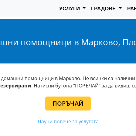
УСЛУГИ
ГРАДОВЕ
РА
шни помощници в Марково, Пл
е домашни помощници в Марково. Не всички са налични 
резервирани
. Натисни бутона "ПОРЪЧАЙ" за да видиш с
ПОРЪЧАЙ
Научи повече за услугата