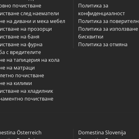
овно почистване
Политика за
истване след наематели
конфиденциалност
не на дивани и мека мебел
Политика за поверителн
истване на прозорци
Политика за използване
истване на баня
бисквитки
истване на фурна
Политика за отмяна
ба с вредителите
не на тапицерия на кола
не на матраци
летно почистване
не на килими
истване на хладилник
наментно почистване
estina Österreich
Domestina Slovenija