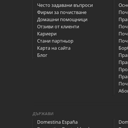
Често задавани въпроси
Осн
Фирми за почистване
Поч
Домашни помощници
Пра
Отзиви от клиенти
Поч
Кариери
Поч
Стани партньор
Поч
Карта на сайта
Бор
Блог
Пра
Пра
Про
Пра
Поч
Або
ДЪРЖАВИ
Domestina España
Dom