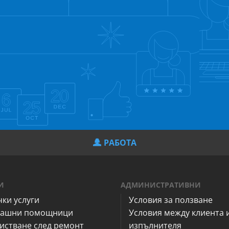
РАБОТА
И
АДМИНИСТРАТИВНИ
чки услуги
Условия за ползване
ашни помощници
Условия между клиента 
истване след ремонт
изпълнителя