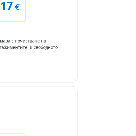
.17
€
имава с почистване на
гажиментите. В свободното