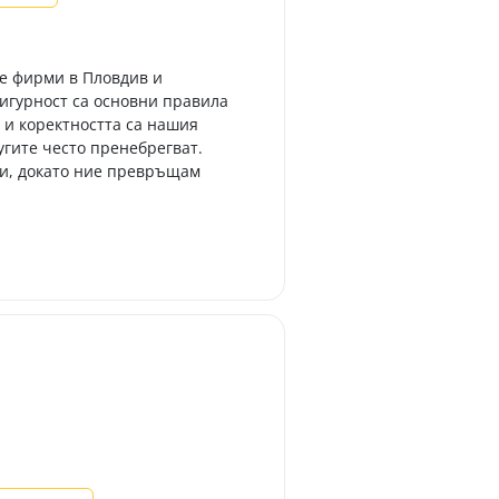
те фирми в Пловдив и
сигурност са основни правила
 и коректността са нашия
гите често пренебрегват. ​
си, докато ние превръщам