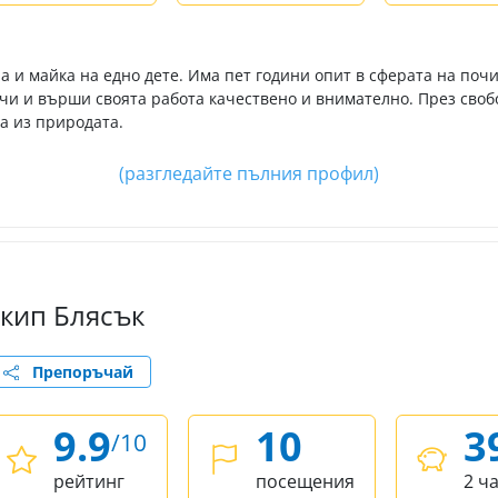
а и майка на едно дете. Има пет години опит в сферата на почи
ачи и върши своята работа качествено и внимателно. През своб
да из природата.
(разгледайте пълния профил)
кип Блясък
Препоръчай
9.9
10
3
/10
рейтинг
посещения
2 ч