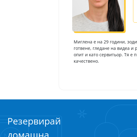
Миглена е на 29 години, зод
готвене, гледане на видеа и
опит и като сервитьор. Тя е
качествено.
Резервирай
домашна