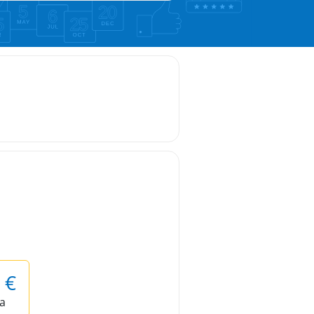
5
€
а