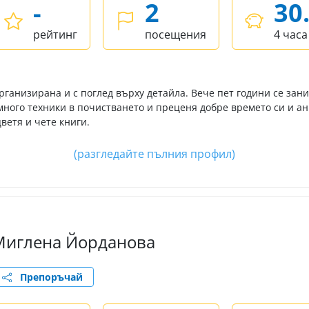
-
2
30
рейтинг
посещения
4 часа
рганизирана и с поглед върху детайла. Вече пет години се зан
ного техники в почистването и преценя добре времето си и ан
ветя и чете книги.
(разгледайте пълния профил)
Миглена Йорданова
Препоръчай