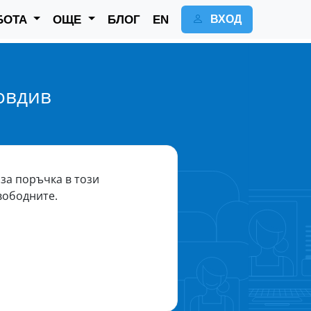
БОТА
ОЩЕ
БЛОГ
EN
ВХОД
овдив
за поръчка в този
вободните.