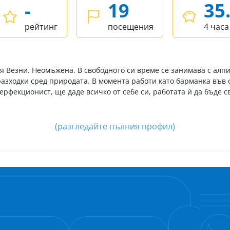
-
19
35
рейтинг
посещения
4 часа
ия Везни. Неомъжена. В свободното си време се занимава с алп
 разходки сред природата. В момента работи като барманка във
 перфекционист, ще даде всичко от себе си, работата ѝ да бъде
(разгледайте пълния профил)