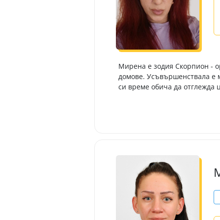
Мирена е зодия Скорпион - о
домове. Усъвършенствала е м
си време обича да отглежда ц