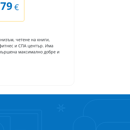
.79
€
инизъм, четене на книги,
 фитнес и СПА център. Има
 свършена максимално добре и