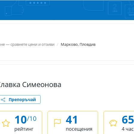
не — сравнете цени и отзиви
Марково, Пловдив
Славка Симеонова
Препоръчай
10
41
6
/10
рейтинг
посещения
4 час