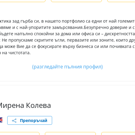
актика зад гърба си, в нашето портфолио са едни от най големи
равяме и с най-упоритите замърсявания. ​Безупречно доверие и 
бъдете напълно спокойни за дома или офиса си – дискретността
: Не пропускаме скритите ъгли, первазите или зоните, които дру
да може Вие да се фокусирате върху бизнеса си или почивката 
 на чистотата.
(разгледайте пълния профил)
Мирена Колева
Препоръчай