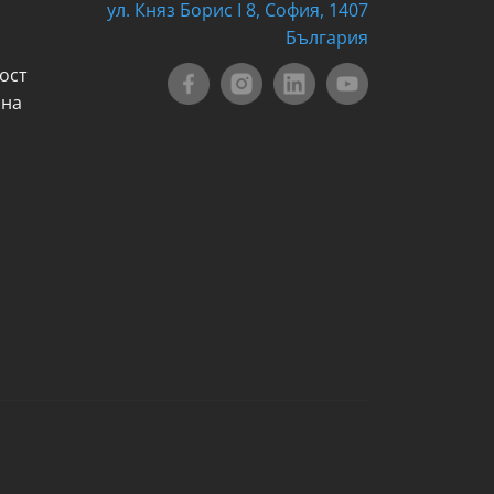
ул. Княз Борис I 8, София, 1407
България
ост
 на