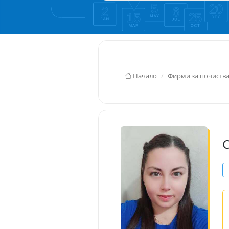
Начало
Фирми за почиства