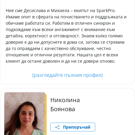
Ние сме Десислава и Михаела – екипът на SparkPro.
Имаме опит в сферата на почистването и поддръжката и
обичаме работата си. Работим в отличен синхрон и
подхождаме към всеки ангажимент с внимание към
детайла, коректност и отговорност. Знаем колко голямо
доверие е да ни допуснете в дома си, затова се стремим
да го оправдаем с качествено обслужване, честно
отношение и отлични резултати. Нашата цел е всеки
клиент да остане доволен и да ни се довери отново.
(разгледайте пълния профил)
Николина
Боянова
Препоръчай