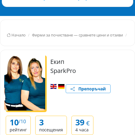
Начало
Фирми за почистване — сравнете цени и отзиви
Хр
Екип
SparkPro
Препоръчай
10
3
39
/10
€
рейтинг
посещения
4 часа