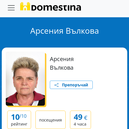
Арсения Вълкова
Арсения
Вълкова
Препоръчай
10
49
/10
€
посещения
рейтинг
4 часа