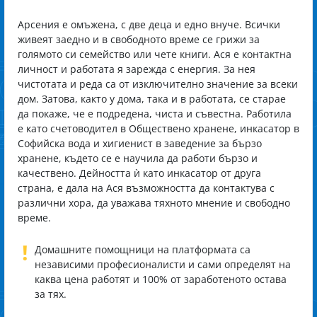
Арсения e омъжена, с две деца и едно внуче. Всички
живеят заедно и в свободното време се грижи за
голямото си семейство или чете книги. Ася е контактна
личност и работата я зарежда с енергия. За нея
чистотата и реда са от изключително значение за всеки
дом. Затова, както у дома, така и в работата, се старае
да покаже, че е подредена, чиста и съвестна. Работила
е като счетоводител в Обществено хранене, инкасатор в
Софийска вода и хигиенист в заведение за бързо
хранене, където се е научила да работи бързо и
качествено. Дейността ѝ като инкасатор от друга
страна, е дала на Ася възможността да контактува с
различни хора, да уважава тяхното мнение и свободно
време.
!
Домашните помощници на платформата са
независими професионалисти и сами определят на
каква цена работят и 100% от заработеното остава
за тях.