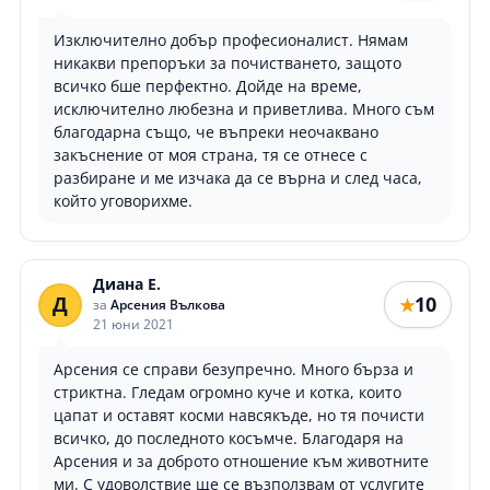
Изключително добър професионалист. Нямам
никакви препоръки за почистването, защото
всичко бше перфектно. Дойде на време,
исключително любезна и приветлива. Много съм
благодарна също, че въпреки неочаквано
закъснение от моя страна, тя се отнесе с
разбиране и ме изчака да се върна и след часа,
който уговорихме.
Диана Е.
Д
10
★
за
Арсения Вълкова
21 юни 2021
Арсения се справи безупречно. Много бърза и
стриктна. Гледам огромно куче и котка, които
цапат и оставят косми навсякъде, но тя почисти
всичко, до последното косъмче. Благодаря на
Арсения и за доброто отношение към животните
ми. С удоволствие ще се възползвам от услугите