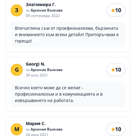
Златимира Г.
З
10
★
за
Арсения Вълкова
09 септември 2022
Впечатлена съм от проефионализма, бързината
и вниманието към всеки детайл! Препоръчвам я
горещо!
Georgi N.
G
10
★
за
Арсения Вълкова
30 юли 2021
Всичко което може да се желае -
професионализъм и в комуникацията и в
извършването на работата.
Мария С.
М
10
★
за
Арсения Вълкова
24 юни 2021