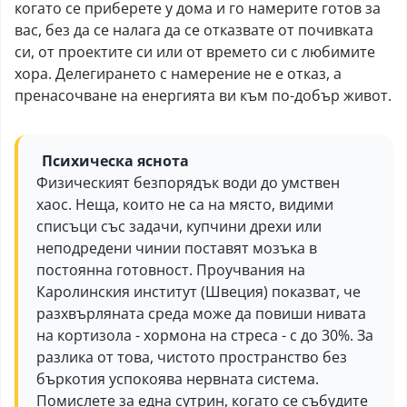
когато се приберете у дома и го намерите готов за
вас, без да се налага да се отказвате от почивката
си, от проектите си или от времето си с любимите
хора. Делегирането с намерение не е отказ, а
пренасочване на енергията ви към по-добър живот.
Психическа яснота
Физическият безпорядък води до умствен
хаос. Неща, които не са на място, видими
списъци със задачи, купчини дрехи или
неподредени чинии поставят мозъка в
постоянна готовност. Проучвания на
Каролинския институт (Швеция) показват, че
разхвърляната среда може да повиши нивата
на кортизола - хормона на стреса - с до 30%. За
разлика от това, чистото пространство без
бъркотия успокоява нервната система.
Помислете за една сутрин, когато се събудите