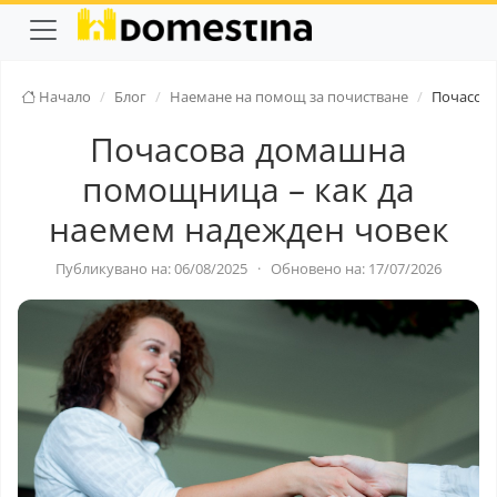
Начало
Блог
Наемане на помощ за почистване
Почасова
Почасова домашна
помощница – как да
наемем надежден човек
Публикувано на: 06/08/2025
·
Обновено на: 17/07/2026