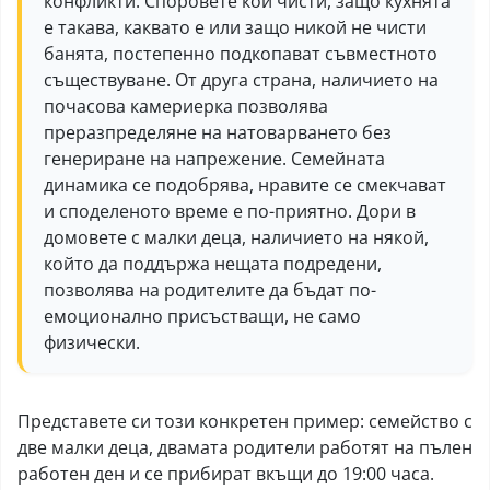
конфликти. Споровете кой чисти, защо кухнята
е такава, каквато е или защо никой не чисти
банята, постепенно подкопават съвместното
съществуване. От друга страна, наличието на
почасова камериерка позволява
преразпределяне на натоварването без
генериране на напрежение. Семейната
динамика се подобрява, нравите се смекчават
и споделеното време е по-приятно. Дори в
домовете с малки деца, наличието на някой,
който да поддържа нещата подредени,
позволява на родителите да бъдат по-
емоционално присъстващи, не само
физически.
Представете си този конкретен пример: семейство с
две малки деца, двамата родители работят на пълен
работен ден и се прибират вкъщи до 19:00 часа.