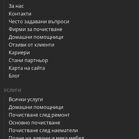
За нас
Контакти
Често задавани въпроси
Фирми за почистване
Домашни помощници
Отзиви от клиенти
Кариери
Стани партньор
Карта на сайта
Блог
УСЛУГИ
Всички услуги
Домашни помощници
Почистване след ремонт
Основно почистване
Почистване след наематели
Пране на дивани и мека мебел