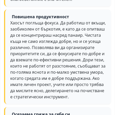
Повишена продуктивност
Хаосът поглъща фокуса. Да работиш от вкъщи,
заобиколен от бъркотия, е като да се опитваш
да се концентрираш насред панаир. Чистата
къща не само изглежда добре, но и се усеща
различно. Позволява ви да организирате
приоритетите си, да се фокусирате по-добре и
да вземате по-ефективни решения. Дори тези,
които не работят от разстояние, съобщават за
по-голяма яснота и по-малко умствена умора,
когато средата им е добре поддържана. Ако
имате личен проект, учите или просто трябва
да мислите ясно, делегирането на почистване
е стратегически инструмент.
Осезаема грижа за себе си