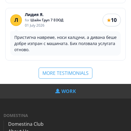
Лидия Я.
Л
10
★
for
Шайн Груп 7 ЕООД
01 July 2026
Пристигна навреме, носи калцуни, а дивана беше
добре изпран с машината. Бих ползвала услугата
отново.
MORE TESTIMONIALS
WORK
DOMESTINA
Domestina Club