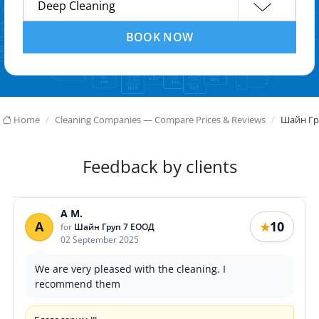
BOOK NOW
Home
Cleaning Companies — Compare Prices & Reviews
Шайн Гр
Feedback by clients
A M.
A
10
★
for
Шайн Груп 7 ЕООД
02 September 2025
We are very pleased with the cleaning. I
recommend them