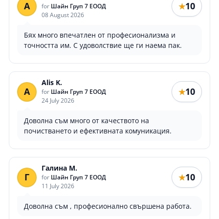
A
10
★
for
Шайн Груп 7 ЕООД
08 August 2026
Бях много впечатлен от професионализма и
точността им. С удоволствие ще ги наема пак.
Alis K.
A
10
★
for
Шайн Груп 7 ЕООД
24 July 2026
Доволна съм много от качеството на
почистването и ефективната комуникация.
Галина М.
Г
10
★
for
Шайн Груп 7 ЕООД
11 July 2026
Доволна съм , професионално свършена работа.