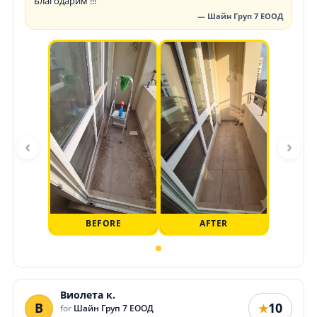
Благодарим !!!
— Шайн Груп 7 ЕООД
‹
›
BEFORE
AFTER
Виолета к.
В
10
★
for
Шайн Груп 7 ЕООД