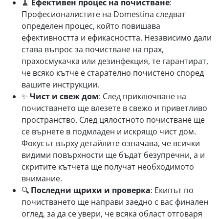
🧹
Ефективен процес на почистване
:
Професионалистите на Domestina следват
определен процес, който повишава
ефективността и ефикасността. Независимо дали
става въпрос за почистване на прах,
прахосмукачка или дезинфекция, те гарантират,
че всяко кътче е старателно почистено според
вашите инструкции.
✨
Чист и свеж дом
: След приключване на
почистването ще влезете в свежо и приветливо
пространство. След цялостното почистване ще
се върнете в подмладен и искрящо чист дом.
Фокусът върху детайлите означава, че всички
видими повърхности ще бъдат безупречни, а и
скритите кътчета ще получат необходимото
внимание.
🔍
Последни щрихи и проверка
: Екипът по
почистването ще направи заедно с вас финален
оглед, за да се увери, че всяка област отговаря