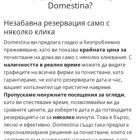
Domestina?
Незабавна резервация само с
няколко клика
Domestina ви предлага гладко и безпроблемно
преживяване, като ви показва
крайната цена за
почистване на дома ви само с няколко кликвания. С
наличността в реално време
можете да видите
графиците на всички фирми за почистване, като
гарантираме, че когато резервирате дата и час,
вашият изпълнител ще пристигне навреме.
Пропускаме ненужните посещения за огледи
,
като ви спестяваме време, позволявайки ви да
сравните цените, да изберете дата и да потвърдите
резервацията си за
няколко
минути. Това е бързо,
лесно и ефективно. Domestina също така предлага
персонализирани решения за почистване, които се
адаптират към различните начини на живот, като