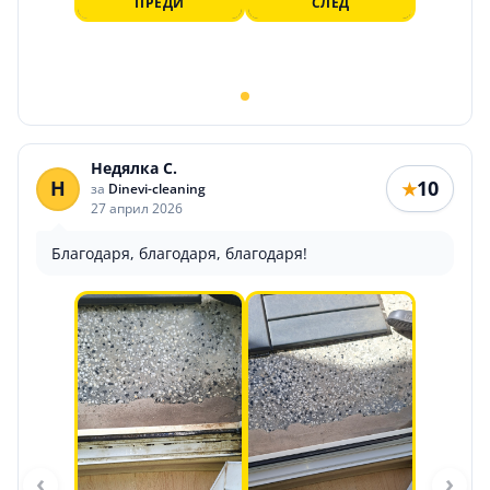
ПРЕДИ
СЛЕД
Недялка С.
Н
10
★
за
Dinevi-cleaning
27 април 2026
Благодаря, благодаря, благодаря!
‹
›