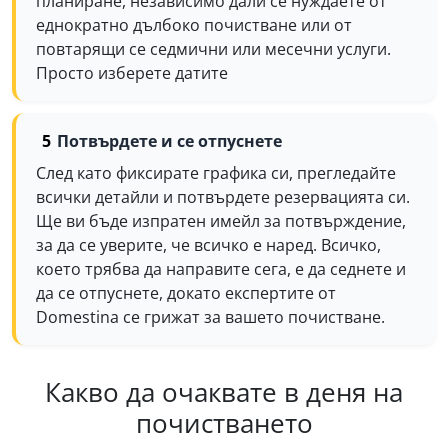
планиране, независимо дали се нуждаете от
еднократно дълбоко почистване или от
повтарящи се седмични или месечни услуги.
Просто изберете датите
Потвърдете и се отпуснете
След като фиксирате графика си, прегледайте
всички детайли и потвърдете резервацията си.
Ще ви бъде изпратен имейл за потвърждение,
за да се уверите, че всичко е наред. Всичко,
което трябва да направите сега, е да седнете и
да се отпуснете, докато експертите от
Domestina се грижат за вашето почистване.
Какво да очаквате в деня на
почистването