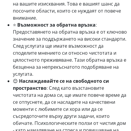
на вашите изисквания. Това е вашият шанс да
посочите области, които се нуждаят от повече
внимание.
⭐
Възможност за обратна връзка
:
Предоставянето на обратна връзка е от ключово
значение за поддържането на високи стандарти.
След услугата ще имате възможност да
споделите мнението си относно чистотата и
цялостното преживяване. Тази обратна връзка е
безценна за непрекъснатото подобряване на
услугата.
😊
Наслаждавайте се на свободното си
пространство
: След като възстановите
чистотата на дома си, ще имате повече време да
се отпуснете, да се насладите на качествени
моменти с любимите си хора или да се
съсредоточите върху други задачи, които
обичате. Психологическите ползи от чистия дом
- като намаляване на стреса и повишаване на