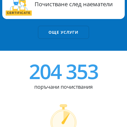
Почистване след наематели
ОЩЕ УСЛУГИ
204 353
поръчани почиствания