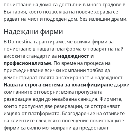
почистване на дома са достъпни в много градове в
България, което позволява на повече хора да се
радват на чист и подреден дом, без излишни драми.
Надеждни фирми
В Domestina гарантираме, че всички фирми за
почистване в нашата платформа отговарят на най-
високите стандарти за
надеждност и
професионализъм
. По време на процеса на
присъединяване всички компании трябва да
демонстрират своята ангажираност и надеждност.
Нашата строга система за класифициране
държи
компаниите отговорни: всяка пропусната
резервация води до незабавна санкция. Фирмите,
които пропуснат две резервации, се отстраняват
изцяло от платформата. Благодарение на отзивите
на клиентите след всяко посещение почистващите
фирми са силно мотивирани да предоставят