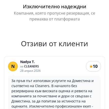
Изключително надеждни
Компания, която пропусне резервация, се
премахва от платформата
Отзиви от клиенти
Nadya T.
N
10
★
за
CLEANERS
28 април 2026
За пръв път използвах услугите на Доместина и
съответно на Cleaners. В началото без
резервирана към високата оценка и ревюта на
компанията за почистване и дори се свързах с
Доместина, за да попитам за истиността на
оценките. Изключително професионален екип -