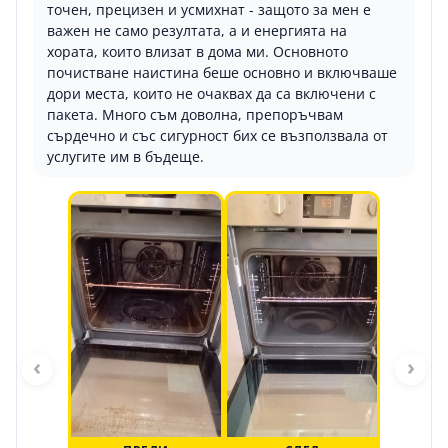
точен, прецизен и усмихнат - защото за мен е
важен не само резултата, а и енергията на
хората, които влизат в дома ми. Основното
почистване наистина беше основно и включваше
дори места, които не очаквах да са включени с
пакета. Много съм доволна, препоръчвам
сърдечно и със сигурност бих се възползвала от
услугите им в бъдеще.
‹
›